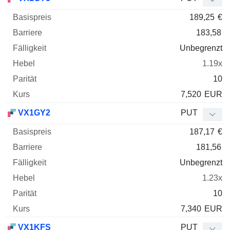
189,25
€
183,58
Unbegrenzt
1.19x
10
7,520
EUR
VX1GY2
PUT
187,17
€
181,56
Unbegrenzt
1.23x
10
7,340
EUR
VX1KFS
PUT