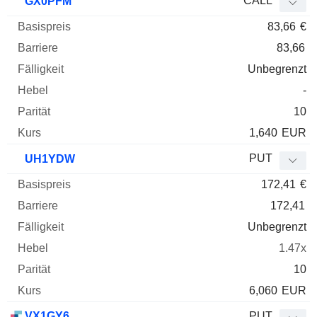
CALL
GX0PFM
83,66
€
83,66
Unbegrenzt
-
10
1,640
EUR
PUT
UH1YDW
172,41
€
172,41
Unbegrenzt
1.47x
10
6,060
EUR
VX1GY6
PUT