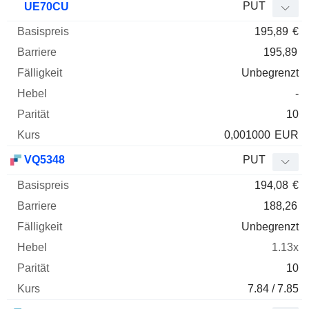
PUT
UE70CU
195,89
€
195,89
Unbegrenzt
-
10
0,001000
EUR
VQ5348
PUT
194,08
€
188,26
Unbegrenzt
1.13x
10
7.84 / 7.85