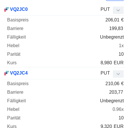
Basispreis
Barriere
Fälligkeit
Elastizität
VQ2JC0
PUT
WKN
Typ
Paritä
206,01
€
199,83
Unbegrenzt
1x
10
8,980
EUR
VQ2JC4
PUT
210,06
€
203,77
Unbegrenzt
0.96x
10
9,320
EUR