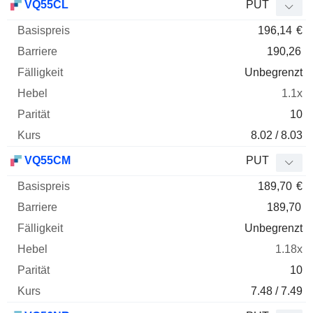
VQ55CL
PUT
196,14
€
190,26
Unbegrenzt
1.1x
10
8.02 / 8.03
VQ55CM
PUT
189,70
€
189,70
Unbegrenzt
1.18x
10
7.48 / 7.49