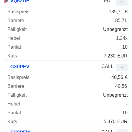
VQ6ZUE
PUT
185,71
€
185,71
Unbegrenzt
1.24x
10
7,230
EUR
CALL
GX0PEV
40,56
€
40,56
Unbegrenzt
-
10
5,370
EUR