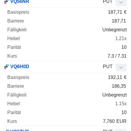
VQ56NR
PUT
187,71
€
187,71
Unbegrenzt
1.21x
10
7.3 / 7.31
VQ6H0D
PUT
192,11
€
186,35
Unbegrenzt
1.15x
10
7,760
EUR