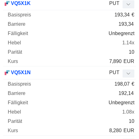
VQ5X1K
PUT
193,34
€
193,34
Unbegrenzt
1.14x
10
7,890
EUR
VQ5X1N
PUT
198,07
€
192,14
Unbegrenzt
1.08x
10
8,280
EUR