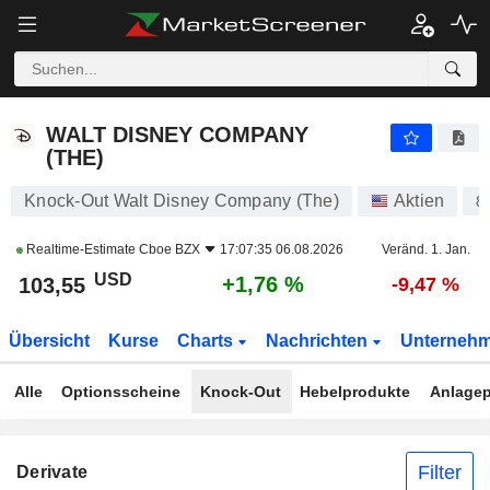
WALT DISNEY COMPANY (THE)
103,57
$
+1,78 %
WALT DISNEY COMPANY
(THE)
Knock-Out Walt Disney Company (The)
Aktien
8
Realtime-Estimate
Cboe BZX
17:07:35 06.08.2026
Veränd. 1. Jan.
USD
+1,76 %
103,55
-9,47 %
Übersicht
Kurse
Charts
Nachrichten
Unterneh
Alle
Optionsscheine
Knock-Out
Hebelprodukte
Anlagep
Filter
Derivate