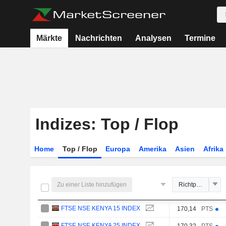
Märkte
Nachrichten
Analysen
Termine
Indizes: Top / Flop
Home
Top / Flop
Europa
Amerika
Asien
Afrika
Zu einer Liste hinzufügen
Richtpreis
FTSE NSE KENYA 15 INDEX
170,14
PTS
FTSE NSE KENYA 25 INDEX
170,32
PTS