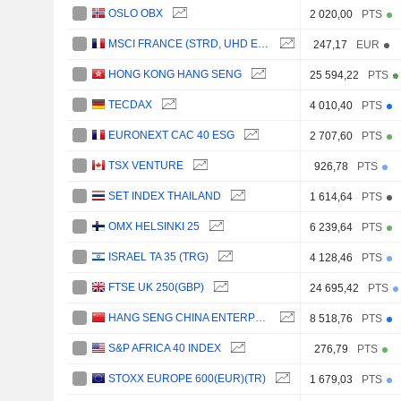
OSLO OBX
2 020,00
PTS
MSCI FRANCE (STRD, UHD EUR)
247,17
EUR
HONG KONG HANG SENG
25 594,22
PTS
TECDAX
4 010,40
PTS
EURONEXT CAC 40 ESG
2 707,60
PTS
TSX VENTURE
926,78
PTS
SET INDEX THAILAND
1 614,64
PTS
OMX HELSINKI 25
6 239,64
PTS
ISRAEL TA 35 (TRG)
4 128,46
PTS
FTSE UK 250(GBP)
24 695,42
PTS
HANG SENG CHINA ENTERPRISES
8 518,76
PTS
S&P AFRICA 40 INDEX
276,79
PTS
STOXX EUROPE 600(EUR)(TR)
1 679,03
PTS