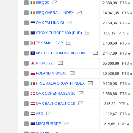
ISEQ 20
2 388,08
PTS
ISEQ OVERALL INDEX
14 041,35
PTS
OMX TALLINN GI
2 158,36
PTS
STOXX EUROPE 600 (EUR)
658,19
PTS
TSX SMALLCAP
1 408,68
PTS
MSCI GCC DOM IMI HIGH DIVIDEND YIELD (NETR)
2 447,89
PTS
NIKKEI 225
65 660,69
PTS
POLAND M WIG40
10 536,89
PTS
FTSE ITALIA GROWTH INDEX
9 126,08
PTS
OMX COPENHAGEN 20
1 568,66
PTS
OMX BALTIC BALTIC 10
315,32
PTS
AEX
1 112,47
PTS
MSCI EUROPE
219,85
EUR