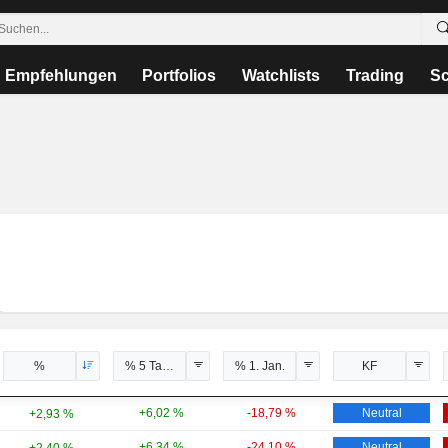
Empfehlungen
Portfolios
Watchlists
Trading
Sc
%
% 5 Tage
% 1. Jan.
KF
+6,02 %
-18,79 %
Neutral
+2,93 %
+6,34 %
-24,10 %
Neutral
+2,40 %