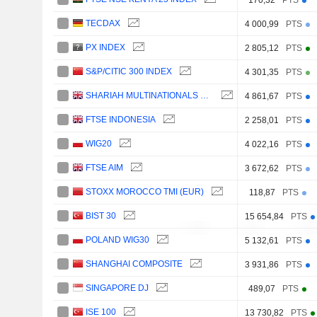
TECDAX
4 000,99
PTS
PX INDEX
2 805,12
PTS
S&P/CITIC 300 INDEX
4 301,35
PTS
SHARIAH MULTINATIONALS 150 INDEX
4 861,67
PTS
FTSE INDONESIA
2 258,01
PTS
WIG20
4 022,16
PTS
FTSE AIM
3 672,62
PTS
STOXX MOROCCO TMI (EUR)
118,87
PTS
BIST 30
15 654,84
PTS
POLAND WIG30
5 132,61
PTS
SHANGHAI COMPOSITE
3 931,86
PTS
SINGAPORE DJ
489,07
PTS
ISE 100
13 730,82
PTS