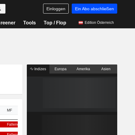
Einloggen
Ein Abo abschließen
reener
Tools
Top / Flop
Edition Österreich
Indizes
Europa
Amerika
Asien
MF
LF
Fallend
Fallend
Fallend
Fallend