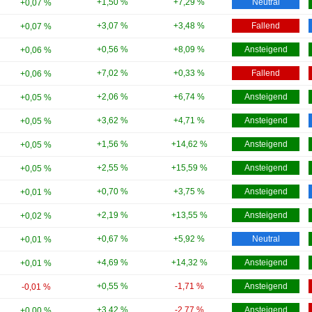
+1,50 %
+7,29 %
Neutral
+0,07 %
+3,07 %
+3,48 %
Fallend
+0,07 %
+0,56 %
+8,09 %
Ansteigend
+0,06 %
+7,02 %
+0,33 %
Fallend
+0,06 %
+2,06 %
+6,74 %
Ansteigend
+0,05 %
+3,62 %
+4,71 %
Ansteigend
+0,05 %
+1,56 %
+14,62 %
Ansteigend
+0,05 %
+2,55 %
+15,59 %
Ansteigend
+0,05 %
+0,70 %
+3,75 %
Ansteigend
+0,01 %
+2,19 %
+13,55 %
Ansteigend
+0,02 %
+0,67 %
+5,92 %
Neutral
+0,01 %
+4,69 %
+14,32 %
Ansteigend
+0,01 %
+0,55 %
-1,71 %
Ansteigend
-0,01 %
+3,42 %
-2,77 %
Ansteigend
+0,00 %