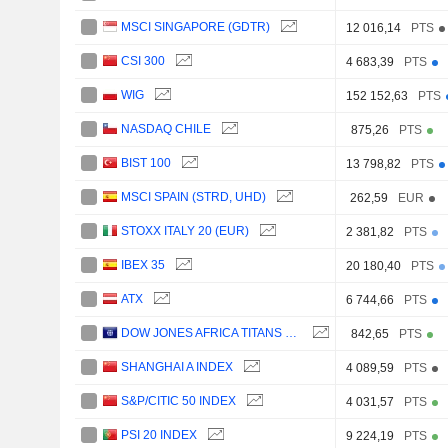
MSCI SINGAPORE (GDTR)
12 016,14
PTS
CSI 300
4 683,39
PTS
WIG
152 152,63
PTS
NASDAQ CHILE
875,26
PTS
BIST 100
13 798,82
PTS
MSCI SPAIN (STRD, UHD)
262,59
EUR
STOXX ITALY 20 (EUR)
2 381,82
PTS
IBEX 35
20 180,40
PTS
ATX
6 744,66
PTS
DOW JONES AFRICA TITANS 50 INDEX
842,65
PTS
SHANGHAI A INDEX
4 089,59
PTS
S&P/CITIC 50 INDEX
4 031,57
PTS
PSI 20 INDEX
9 224,19
PTS