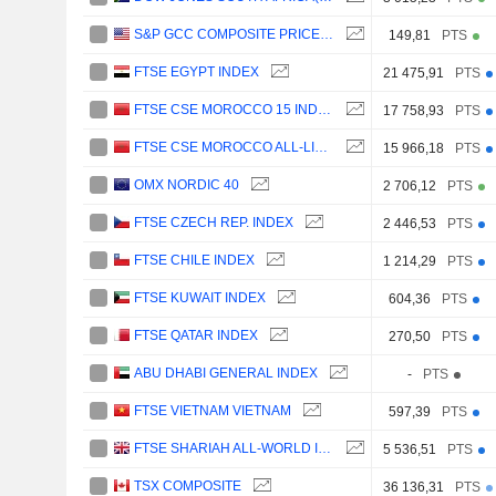
S&P GCC COMPOSITE PRICE (USD)
149,81
PTS
FTSE EGYPT INDEX
21 475,91
PTS
FTSE CSE MOROCCO 15 INDEX
17 758,93
PTS
FTSE CSE MOROCCO ALL-LIQUID INDEX
15 966,18
PTS
OMX NORDIC 40
2 706,12
PTS
FTSE CZECH REP. INDEX
2 446,53
PTS
FTSE CHILE INDEX
1 214,29
PTS
FTSE KUWAIT INDEX
604,36
PTS
FTSE QATAR INDEX
270,50
PTS
ABU DHABI GENERAL INDEX
-
PTS
FTSE VIETNAM VIETNAM
597,39
PTS
FTSE SHARIAH ALL-WORLD INDEX
5 536,51
PTS
TSX COMPOSITE
36 136,31
PTS