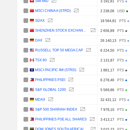
SMI MID
3 192,81
PTS
MSCI CHINA A (STRD)
2 238,06
USD
SDAX
18 564,81
PTS
SHENZHEN STOCK EXCHANGE A SHARE INDEX
2 656,89
PTS
DAX
26 140,13
PTS
RUSSELL TOP 50 MEGA CAP
6 224,50
PTS
TSX 60
2 131,87
PTS
MSCI PACIFIC IMI (STRD)
1 881,17
PTS
PHILIPPINES PSEI
6 278,46
PTS
S&P GLOBAL 1200
5 569,86
PTS
MDAX
32 431,12
PTS
S&P 500 SHARIAH INDEX
7 978,10
PTS
PHILIPPINES PSE ALL SHARES
3 413,17
PTS
DOW JONES SOUTH AFRICA(ZAR)
3 015,23
PTS