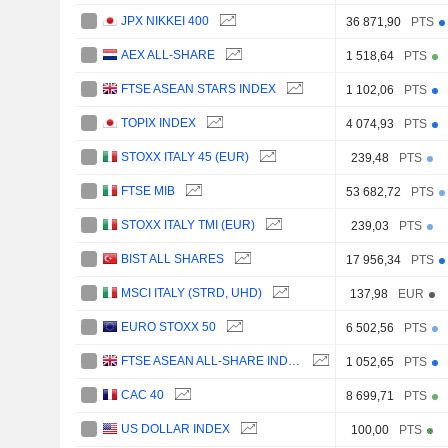
JPX NIKKEI 400
36 871,90
PTS
AEX ALL-SHARE
1 518,64
PTS
FTSE ASEAN STARS INDEX
1 102,06
PTS
TOPIX INDEX
4 074,93
PTS
STOXX ITALY 45 (EUR)
239,48
PTS
FTSE MIB
53 682,72
PTS
STOXX ITALY TMI (EUR)
239,03
PTS
BIST ALL SHARES
17 956,34
PTS
MSCI ITALY (STRD, UHD)
137,98
EUR
EURO STOXX 50
6 502,56
PTS
FTSE ASEAN ALL-SHARE INDEX
1 052,65
PTS
CAC 40
8 699,71
PTS
US DOLLAR INDEX
100,00
PTS