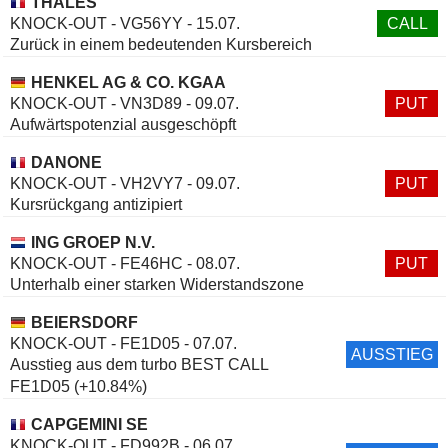
THALES
KNOCK-OUT - VG56YY - 15.07.
CALL
Zurück in einem bedeutenden Kursbereich
HENKEL AG & CO. KGAA
KNOCK-OUT - VN3D89 - 09.07.
PUT
Aufwärtspotenzial ausgeschöpft
DANONE
KNOCK-OUT - VH2VY7 - 09.07.
PUT
Kursrückgang antizipiert
ING GROEP N.V.
KNOCK-OUT - FE46HC - 08.07.
PUT
Unterhalb einer starken Widerstandszone
BEIERSDORF
KNOCK-OUT - FE1D05 - 07.07.
AUSSTIEG
Ausstieg aus dem turbo BEST CALL
FE1D05 (+10.84%)
CAPGEMINI SE
KNOCK-OUT - FD992B - 06.07.