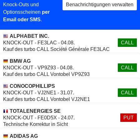
Knock-Outs und
Benachrichtigungen verwalten
Optionsscheinen
per
Email oder SMS
.
ALPHABET INC.
KNOCK-OUT - FE3LAC - 04.08.
CALL
Kauf des turbo CALL Société Générale FE3LAC
BMW AG
KNOCK-OUT - VP9Z93 - 04.08.
CALL
Kauf des turbo CALL Vontobel VP9Z93
CONOCOPHILLIPS
KNOCK-OUT - VJ2NE1 - 31.07.
CALL
Kauf des turbo CALL Vontobel VJ2NE1
TOTALENERGIES SE
KNOCK-OUT - FE0D5X - 24.07.
PUT
Technische Korrektur in Sicht
ADIDAS AG