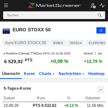
EURO STOXX 50
6 529,92
PTS
+0,09 %
EURO STOXX 50
Kurs EURO STOXX 50
Index
965814
EU0009658
Realtime-Estimate TTMZero
09:51:33 10.08.2026
Veränd. 1. Jan.
PTS
+0,09 %
6 529,92
+12,79 %
Übersicht
Kurse
Charts
Nachrichten
Heatmap
5-Tages-Kurse
Datum
Kurs
%
Volumen
10.08.26
PTS
6.532,62
+0,13 %
11,56 Mio.