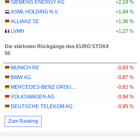
SIEMENS ENERGY AG
+2,19 %
ASML HOLDING N.V.
+1,84 %
ALLIANZ SE
+1,36 %
LVMH
+1,27 %
Die stärksten Rückgänge des EURO STOXX
50
MUNICH RE
-0,93 %
BMW AG
-0,87 %
MERCEDES-BENZ GROUP AG
-0,82 %
VOLKSWAGEN AG
-0,94 %
DEUTSCHE TELEKOM AG
-0,95 %
Zum Ranking