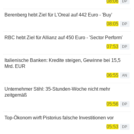
08:06
DP
Berenberg hebt Ziel für L'Oreal auf 442 Euro - 'Buy'
08:05
DP
RBC hebt Ziel für Allianz auf 450 Euro - 'Sector Perform'
07:53
DP
Italienische Banken: Kredite steigen, Gewinne bei 15,5
Mrd. EUR
06:55
AN
Unternehmer Stihl: 35-Stunden-Woche nicht mehr
zeitgemäß
05:56
DP
Top-Ökonom wirft Pistorius falsche Investitionen vor
05:53
DP