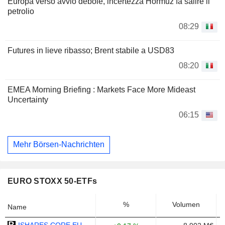
Europa verso avvio debole, incertezza Hormuz fa salire il
petrolio
08:29
Futures in lieve ribasso; Brent stabile a USD83
08:20
EMEA Morning Briefing : Markets Face More Mideast
Uncertainty
06:15
Mehr Börsen-Nachrichten
EURO STOXX 50-ETFs
%
Volumen
Name
ISHARES CORE EURO STOXX 50 UCITS ETF (DE) - EUR