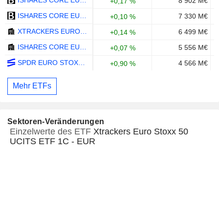
8 902 M€
+0,17 %
ISHARES CORE EURO STOXX 50 UCITS ETF - EUR
7 330 M€
+0,10 %
XTRACKERS EURO STOXX 50 UCITS ETF 1C - EUR
6 499 M€
+0,14 %
ISHARES CORE EURO STOXX 50 UCITS ETF (DIST) - EUR
5 556 M€
+0,07 %
SPDR EURO STOXX 50 ETF - USD
4 566 M€
+0,90 %
Mehr ETFs
Sektoren-Veränderungen
Einzelwerte des ETF
Xtrackers Euro Stoxx 50
UCITS ETF 1C - EUR