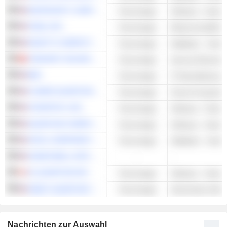
MICROSOFT CORPORATION
Technologie
Software - Ander
IONQ, INC.
Technologie
Wissenschaftlich
RIGETTI COMPUTING, INC.
Technologie
Halbleiter - Ander
TENCENT HOLDINGS LIMITED
Technologie
Internet-Dienste 
IBM
Technologie
D-WAVE QUANTUM INC.
Technologie
Cloud-Computing
SYNOPSYS, INC.
Technologie
Software - Ander
QUANTUM COMPUTING INC.
Technologie
Software - Ander
INTEL CORPORATION
Technologie
Halbleiter - Ander
HONEYWELL INTERNATIONAL INC.
-
-
01 QUANTUM INC.
Technologie
Software - Ander
ARQIT QUANTUM INC.
Technologie
Sicherheits-Softw
Nachrichten zur Auswahl