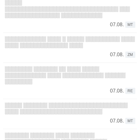
░░░░░
░░░░░░░░░░░░░░░░░░░░░░░░░░░░░░░░░ ░░░
░░░░░░░░░░░░░░░░ ░░░░░░░░░░░░
07.08.
MT
░░░░░░░░░░░░ ░░░░ ░ ░░░░░ ░░░░░░░░░░ ░░░░
░░░░ ░░░░░░░░░░░░░░ ░░░░
07.08.
ZM
░░░░░░░░ ░░░░░░░ ░░ ░░░░ ░░░░░
░░░░░░░░░░░░ ░░░░ ░░░░░░░░░░░░ ░░░░░░
░░░░░░░░
07.08.
RE
░░░░░ ░░░░░░░ ░░░░░░░░░░░░░░░░░░░░░░░
░░░░ ░░░░░░░░░░░░░░░░░░░░░░░░
07.08.
MT
░░░░░░░ ░░░░░░░ ░░░░ ░░░░░░░