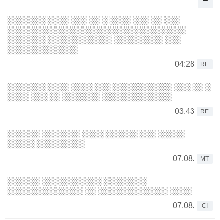
░░░░░░░ ░░░░ ░░░ ░░ ░ ░░░░ ░░░ ░░ ░░░
░░░░░░░░░░░░░░░░░░░░░░░░░░░░░░░░░
░░░░░░░ ░░░░░░░░░░░░ ░░░░░░░░░ ░░░
░░░░░░░░░░░░░
04:28
RE
░░░░░░░ ░░░░ ░░░░ ░░░ ░░░░░░░░░░░ ░░░ ░░ ░
░░░░ ░░░ ░░ ░░░░░░░ ░░░░░░░░░░░░░
03:43
RE
░░░░░░ ░░░░░░░ ░░░░ ░░░░░░ ░░░ ░░░░░
░░░░░ ░░░░░░░░░
07.08.
MT
░░░░░░ ░░░░░░░░░░░ ░░░░░░░░
░░░░░░░░░░░░░░ ░░ ░░░░░░░░░░░░░ ░░░░
07.08.
CI