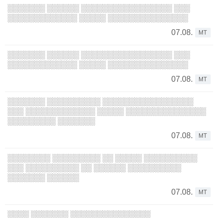
░░░░░░░ ░░░░░░ ░░░░░░░░░░░░░░░░░ ░░░
░░░░░░░░░░░░░ ░░░░░ ░░░░░░░░░░░░░░░
07.08.
MT
░░░░░░░ ░░░░░░ ░░░░░░░░░░░░░░░░░ ░░░
░░░░░░░░░░░░░ ░░░░░ ░░░░░░░░░░░░░░░
07.08.
MT
░░░░░░░ ░░░░░░░░░░ ░░░░░░░░░░░░░░░░░
░░░ ░░░░░░░░░░░░░ ░░░░░ ░░░░░░░░░░░░░░░
░░░░░░░░░ ░░░░░░░
07.08.
MT
░░░░░░░░ ░░░░░░░░░ ░░ ░░░░░ ░░░░░░░░░░
░░░ ░░░░░░░░░░ ░░ ░░░░░░ ░░░░░░░░░░
░░░░░░░ ░░░░░░
07.08.
MT
░░░░ ░░░░░░░ ░░░░░░░░░░░░░░░