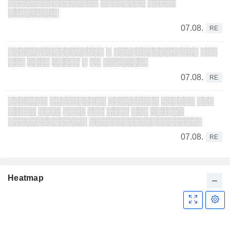
░░░░░░░░░░░░░░░░ ░░░░░░░░ ░░░░░
░░░░░░░░░
07.08.
RE
░░░░░░░░░░░░░░░░░ ░ ░░░░░░░░░░░░░░░ ░░░
░░░ ░░░░ ░░░░░ ░ ░░ ░░░░░░░░
07.08.
RE
░░░░░░░ ░░░░░░░░░░ ░░░░░░░░░ ░░░░░░ ░░░
░░░░░ ░░░░ ░░░░ ░░░ ░░░░ ░░░ ░░░░░░
░░░░░░░░░░░░░░ ░░░░░░░░░░░░░░░░░░░░
07.08.
RE
Heatmap