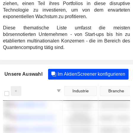
ziehen, einen Teil ihres Portfolios in diese disruptive
Technologie zu investieren, um von dem erwarteten
exponentiellen Wachstum zu profitieren.
Diese thematische Liste umfasst die meisten
börsennotierten Unternehmen - von Start-ups bis hin zu
etablierten multinationalen Konzernen - die im Bereich des
Quantencomputing tätig sind.
Unsere Auswahl
Im AktienScreener konfigurieren
Industrie
Branche
ALPHABET INC.
Technologie
Suchmaschinen
Zyklische
AMAZON.COM, INC.
Handel - Internet 
Konsumgüter
NVIDIA CORPORATION
Technologie
Halbleiter - Ander