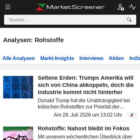
Analysen: Rohstoffe
Alle Analysen
Markt-Insights
Interviews
Aktien
Indi
Seltene Erden: Trumps Amerika will
sich von China abkoppeln, doch die
Industrie kommt nicht hinterher
Donald Trump hat die Unabhängigkeit bei
kritischen Rohstoffen zur Priorität der
nationalen Sicherheit erklärt und den 1.
Am 28. Juli 2026 um 13:02 Uhr
Januar 2027 als Stichtag festgelegt, ab dem
die US-Verteidigung keine...
Rohstoffe: Nahost bleibt im Fokus
Mit unserem wöchentlichen Überblick über