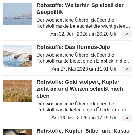
überraschenden...
Rohstoffe: Weiterhin Spielball der
Geopolitik
Der wöchentliche Überblick über die
Rohstoffmärkte beleuchtet die wichtigsten
Entwicklungen bei Energie, Metallen und
Am 02. Juni 2026 um 20:20 Uhr
Agrarrohstoffen und hilft dabei, die aktuellen
Preisbewegungen besser...
Rohstoffe: Das Hormus-Jojo
Der wöchentliche Überblick über die
Rohstoffmärkte bietet einen Einblick in die
Entwicklungen bei Energie, Metallen und
Am 27. Mai 2026 um 11:01 Uhr
Agrarrohstoffen und hilft dabei, die
Preisbewegungen an den...
Rohstoffe: Gold stolpert, Kupfer
zieht an und Weizen schießt nach
oben
Der wöchentliche Überblick über die
Rohstoffmärkte liefert einen Überblick über
die wichtigsten Entwicklungen bei Energie,
Am 19. Mai 2026 um 17:45 Uhr
Metallen und Agrarrohstoffen - und hilft
dabei, die Preisbewegungen an...
Rohstoffe: Kupfer, Silber und Kakao