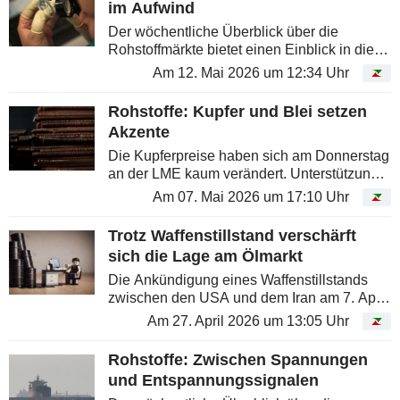
im Aufwind
Der wöchentliche Überblick über die
Rohstoffmärkte bietet einen Einblick in die
Entwicklung bei Energie, Metallen und
Am 12. Mai 2026 um 12:34 Uhr
Agrarrohstoffen, um die Preisbewegungen
an den Commodity-Märkten besser...
Rohstoffe: Kupfer und Blei setzen
Akzente
Die Kupferpreise haben sich am Donnerstag
an der LME kaum verändert. Unterstützung
kam von einem schwächeren US-Dollar,
Am 07. Mai 2026 um 17:10 Uhr
robusten Nachfragesignalen aus China und
der Hoffnung auf eine Entspannung...
Trotz Waffenstillstand verschärft
sich die Lage am Ölmarkt
Die Ankündigung eines Waffenstillstands
zwischen den USA und dem Iran am 7. April
hatte zunächst für eine deutliche
Am 27. April 2026 um 13:05 Uhr
Entspannung der Preise gesorgt. Doch die
anhaltende Blockade in der Straße von...
Rohstoffe: Zwischen Spannungen
und Entspannungssignalen