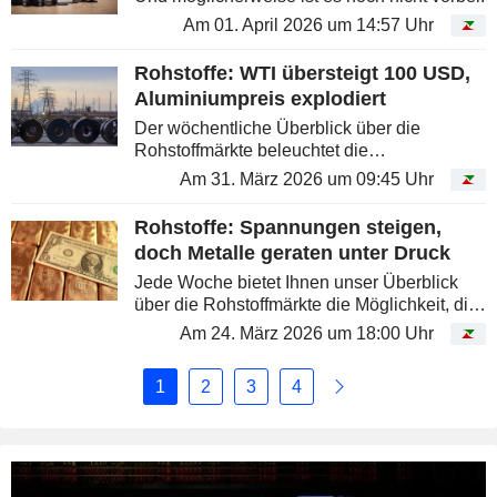
Am 01. April 2026 um 14:57 Uhr
Rohstoffe: WTI übersteigt 100 USD,
Aluminiumpreis explodiert
Der wöchentliche Überblick über die
Rohstoffmärkte beleuchtet die
Entwicklungen bei Energie, Metallen und
Am 31. März 2026 um 09:45 Uhr
Agrarrohstoffen und hilft, die
Preisbewegungen besser einzuordnen. Der
Rohstoffe: Spannungen steigen,
Konflikt im Nahen...
doch Metalle geraten unter Druck
Jede Woche bietet Ihnen unser Überblick
über die Rohstoffmärkte die Möglichkeit, die
aktuellen Entwicklungen bei Commodities
Am 24. März 2026 um 18:00 Uhr
nachzuvollziehen und die Preisbewegungen
bei Energie, Metallen und...
1
2
3
4