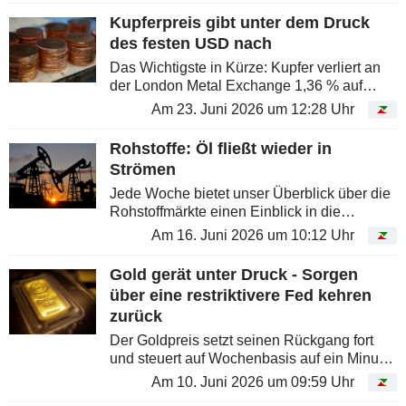
die jüngsten Preisbewegungen besser...
Kupferpreis gibt unter dem Druck
des festen USD nach
Das Wichtigste in Kürze: Kupfer verliert an
der London Metal Exchange 1,36 % auf
13.463 US-Dollar je Tonne. Die chinesische
Am 23. Juni 2026 um 12:28 Uhr
Produktion von raffiniertem Kupfer steigt im
Jahresvergleich um 2,2...
Rohstoffe: Öl fließt wieder in
Strömen
Jede Woche bietet unser Überblick über die
Rohstoffmärkte einen Einblick in die
wichtigsten Entwicklungen bei Energie,
Am 16. Juni 2026 um 10:12 Uhr
Metallen und Agrarrohstoffen, um die
Preisbewegungen besser einordnen zu...
Gold gerät unter Druck - Sorgen
über eine restriktivere Fed kehren
zurück
Der Goldpreis setzt seinen Rückgang fort
und steuert auf Wochenbasis auf ein Minus
von rund 6 % zu. Die Märkte werden erneut
Am 10. Juni 2026 um 09:59 Uhr
von steigenden Anleiherenditen und der