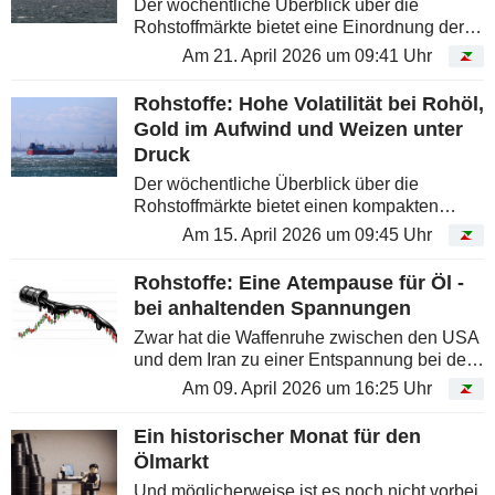
Der wöchentliche Überblick über die
Rohstoffmärkte bietet eine Einordnung der
jüngsten Entwicklungen bei Energie,
Am 21. April 2026 um 09:41 Uhr
Metallen und Agrarrohstoffen - und hilft, die
Preisbewegungen besser zu...
Rohstoffe: Hohe Volatilität bei Rohöl,
Gold im Aufwind und Weizen unter
Druck
Der wöchentliche Überblick über die
Rohstoffmärkte bietet einen kompakten
Einblick in die wichtigsten Entwicklungen
Am 15. April 2026 um 09:45 Uhr
bei Energie, Metallen und Agrarrohstoffen
und hilft, die jüngsten...
Rohstoffe: Eine Atempause für Öl -
bei anhaltenden Spannungen
Zwar hat die Waffenruhe zwischen den USA
und dem Iran zu einer Entspannung bei den
Preisen geführt, doch der Weg zurück zu
Am 09. April 2026 um 16:25 Uhr
einer normalisierten Versorgung dürfte lang
sein.
Ein historischer Monat für den
Ölmarkt
Und möglicherweise ist es noch nicht vorbei.