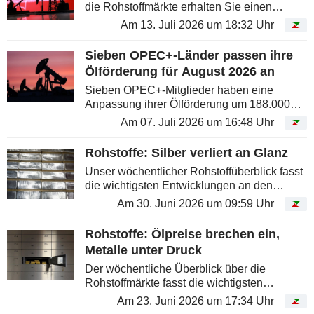
die Rohstoffmärkte erhalten Sie einen
kompakten Einblick in die Entwicklungen bei
Am 13. Juli 2026 um 18:32 Uhr
Energie, Metallen und Agrarrohstoffen und
können die Preisbewegungen...
Sieben OPEC+-Länder passen ihre
Ölförderung für August 2026 an
Sieben OPEC+-Mitglieder haben eine
Anpassung ihrer Ölförderung um 188.000
Barrel pro Tag angekündigt. Die Maßnahme
Am 07. Juli 2026 um 16:48 Uhr
betrifft die zusätzlichen freiwilligen
Förderanpassungen, die im April 2023...
Rohstoffe: Silber verliert an Glanz
Unser wöchentlicher Rohstoffüberblick fasst
die wichtigsten Entwicklungen an den
Commodity-Märkten zusammen und hilft
Am 30. Juni 2026 um 09:59 Uhr
dabei, die Preisbewegungen bei Energie,
Metallen und Agrarrohstoffen besser...
Rohstoffe: Ölpreise brechen ein,
Metalle unter Druck
Der wöchentliche Überblick über die
Rohstoffmärkte fasst die wichtigsten
Entwicklungen bei Energie, Metallen und
Am 23. Juni 2026 um 17:34 Uhr
Agrarrohstoffen zusammen und hilft dabei,