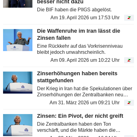
besser nicht dazu
Die BIF haben die PIIGS abgelöst.
Am 19. April 2026 um 17:53 Uhr
Die Waffenruhe im Iran lässt die
Zinsen fallen
Eine Rückkehr auf das Vorkrisenniveau
bleibt jedoch unwahrscheinlich.
Am 09. April 2026 um 10:22 Uhr
Zinserhöhungen haben bereits
stattgefunden
Der Krieg in Iran hat die Spekulationen über
Zinserhöhungen der Zentralbanken neu
entfacht. Doch der Markt hat die Arbeit
Am 31. März 2026 um 09:21 Uhr
bereits erledigt.
Zinsen: Ein Pivot, der nicht greift
Die Zentralbanken haben den Ton
verschärft, und die Märkte haben die
Botschaft glasklar verstanden - vielleicht