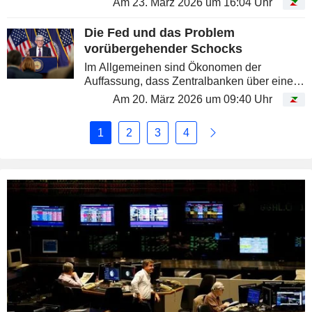
Am 23. März 2026 um 16:04 Uhr
sogar etwas zu sehr.
Die Fed und das Problem
vorübergehender Schocks
Im Allgemeinen sind Ökonomen der
Auffassung, dass Zentralbanken über einen
Anstieg der Energiepreise hinwegsehen
Am 20. März 2026 um 09:40 Uhr
sollten. Doch einen vorübergehenden
Schock zu ignorieren, ist deutlich
1
2
3
4
schwieriger,...