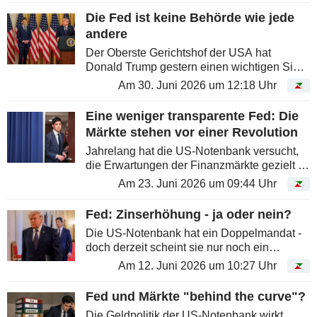
Die Fed ist keine Behörde wie jede
andere
Der Oberste Gerichtshof der USA hat
Donald Trump gestern einen wichtigen Sieg
beschert. Der US-Präsident kann künftig die
Am 30. Juni 2026 um 12:18 Uhr
leitende Person unabhängiger
Bundesbehörden weitgehend nach
Eine weniger transparente Fed: Die
Belieben...
Märkte stehen vor einer Revolution
Jahrelang hat die US-Notenbank versucht,
die Erwartungen der Finanzmärkte gezielt zu
steuern. Kevin Warsh will mit dieser Logik
Am 23. Juni 2026 um 09:44 Uhr
brechen.
Fed: Zinserhöhung - ja oder nein?
Die US-Notenbank hat ein Doppelmandat -
doch derzeit scheint sie nur noch ein
Problem zu haben: die Inflation.
Am 12. Juni 2026 um 10:27 Uhr
Fed und Märkte "behind the curve"?
Die Geldpolitik der US-Notenbank wirkt