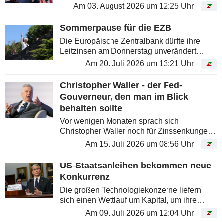
Am 03. August 2026 um 12:25 Uhr
Sommerpause für die EZB
Die Europäische Zentralbank dürfte ihre
Leitzinsen am Donnerstag unverändert
lassen. Die Anleger rechnen jedoch damit,
Am 20. Juli 2026 um 13:21 Uhr
dass in den kommenden Monaten noch ein
bis zwei Zinserhöhungen folgen werden.
Christopher Waller - der Fed-
Gouverneur, den man im Blick
behalten sollte
Vor wenigen Monaten sprach sich
Christopher Waller noch für Zinssenkungen
aus. Inzwischen schließt er sogar weitere
Am 15. Juli 2026 um 08:56 Uhr
Zinserhöhungen nicht mehr aus.
US-Staatsanleihen bekommen neue
Konkurrenz
Die großen Technologiekonzerne liefern
sich einen Wettlauf um Kapital, um ihre
milliardenschweren Investitionen in
Am 09. Juli 2026 um 12:04 Uhr
Künstliche Intelligenz zu finanzieren.