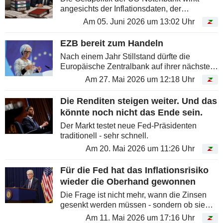
angesichts der Inflationsdaten, der
Entwicklung am Arbeitsmarkt und der
Am 05. Juni 2026 um 13:02 Uhr
finanziellen Rahmenbedingungen der
vergangenen Monate zunehmend
EZB bereit zum Handeln
unzureichend abgestimmt....
Nach einem Jahr Stillstand dürfte die
Europäische Zentralbank auf ihrer nächsten
Sitzung am 11. Juni die Leitzinsen anheben.
Am 27. Mai 2026 um 12:18 Uhr
Die Renditen steigen weiter. Und das
könnte noch nicht das Ende sein.
Der Markt testet neue Fed-Präsidenten
traditionell - sehr schnell.
Am 20. Mai 2026 um 11:26 Uhr
Für die Fed hat das Inflationsrisiko
wieder die Oberhand gewonnen
Die Frage ist nicht mehr, wann die Zinsen
gesenkt werden müssen - sondern ob sie
wieder angehoben werden müssen.
Am 11. Mai 2026 um 17:16 Uhr