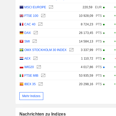
MSCI EUROPE
220,59
EUR
+
FTSE 100
10 928,09
PTS
+
CAC 40
8 724,23
PTS
+
DAX
26 173,45
PTS
+
SMI
14 584,13
PTS
+
OMX STOCKHOLM 30 INDEX
3 337,99
PTS
+
AEX
1 110,72
PTS
WIG20
4 017,86
PTS
+
FTSE MIB
53 935,59
PTS
+
IBEX 35
20 298,16
PTS
+
Mehr Indizes
Nachrichten zu Indizes