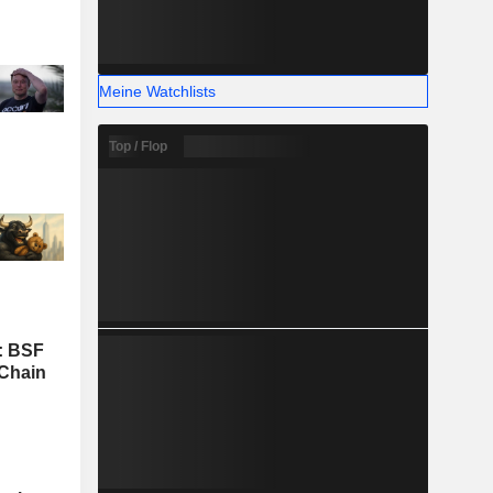
Meine Watchlists
Top / Flop
: BSF
 Chain