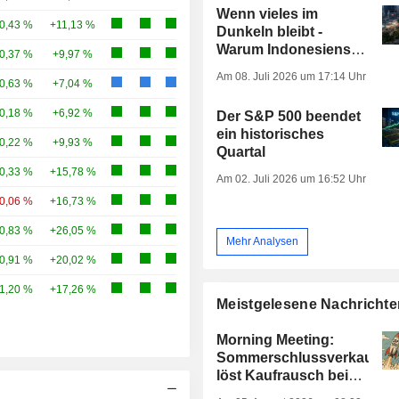
Wenn vieles im
0,43 %
+11,13 %
Dunkeln bleibt -
Warum Indonesiens
0,37 %
+9,97 %
Börse so stark unter
Am 08. Juli 2026 um 17:14 Uhr
0,63 %
+7,04 %
Druck steht
0,18 %
+6,92 %
Der S&P 500 beendet
ein historisches
0,22 %
+9,93 %
Quartal
0,33 %
+15,78 %
Am 02. Juli 2026 um 16:52 Uhr
-0,06 %
+16,73 %
0,83 %
+26,05 %
Mehr Analysen
0,91 %
+20,02 %
1,20 %
+17,26 %
Meistgelesene Nachrichte
Morning Meeting:
Sommerschlussverkauf
löst Kaufrausch bei
Tech-Werten aus