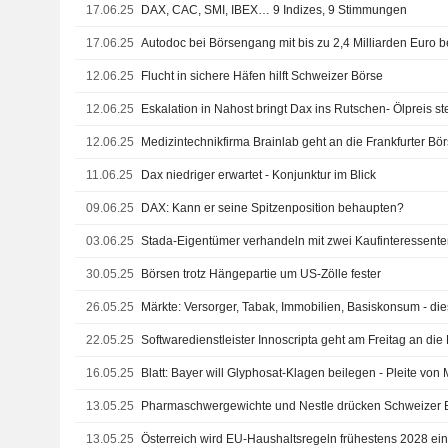
17.06.25
DAX, CAC, SMI, IBEX… 9 Indizes, 9 Stimmungen
17.06.25
Autodoc bei Börsengang mit bis zu 2,4 Milliarden Euro b
12.06.25
Flucht in sichere Häfen hilft Schweizer Börse
12.06.25
Eskalation in Nahost bringt Dax ins Rutschen- Ölpreis ste
12.06.25
Medizintechnikfirma Brainlab geht an die Frankfurter Bö
11.06.25
Dax niedriger erwartet - Konjunktur im Blick
09.06.25
DAX: Kann er seine Spitzenposition behaupten?
03.06.25
Stada-Eigentümer verhandeln mit zwei Kaufinteressent
30.05.25
Börsen trotz Hängepartie um US-Zölle fester
26.05.25
22.05.25
Softwaredienstleister Innoscripta geht am Freitag an die
16.05.25
Blatt: Bayer will Glyphosat-Klagen beilegen - Pleite vo
13.05.25
Pharmaschwergewichte und Nestle drücken Schweizer B
13.05.25
Österreich wird EU-Haushaltsregeln frühestens 2028 ein