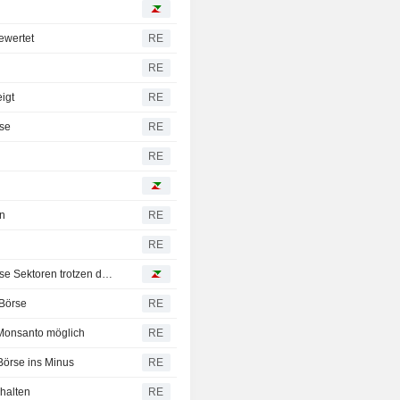
ewertet
RE
RE
igt
RE
rse
RE
RE
en
RE
RE
Märkte: Versorger, Tabak, Immobilien, Basiskonsum - diese Sektoren trotzen dem Trump-Sturm
 Börse
RE
n Monsanto möglich
RE
örse ins Minus
RE
halten
RE