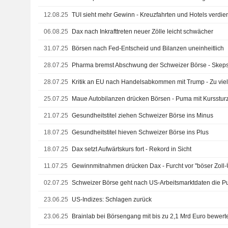
12.08.25
TUI sieht mehr Gewinn - Kreuzfahrten und Hotels verdie
06.08.25
Dax nach Inkrafttreten neuer Zölle leicht schwächer
31.07.25
Börsen nach Fed-Entscheid und Bilanzen uneinheitlich
28.07.25
Pharma bremst Abschwung der Schweizer Börse - Skeps
28.07.25
Kritik an EU nach Handelsabkommen mit Trump - Zu viele
25.07.25
Maue Autobilanzen drücken Börsen - Puma mit Kursstur
21.07.25
Gesundheitstitel ziehen Schweizer Börse ins Minus
18.07.25
Gesundheitstitel hieven Schweizer Börse ins Plus
18.07.25
Dax setzt Aufwärtskurs fort - Rekord in Sicht
11.07.25
Gewinnmitnahmen drücken Dax - Furcht vor "böser Zoll
02.07.25
Schweizer Börse geht nach US-Arbeitsmarktdaten die P
23.06.25
US-Indizes: Schlagen zurück
23.06.25
Brainlab bei Börsengang mit bis zu 2,1 Mrd Euro bewert