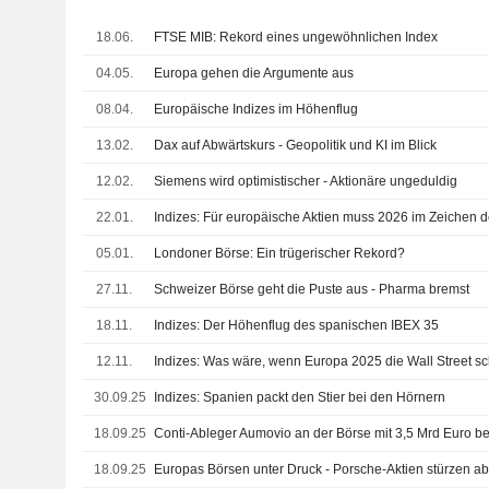
18.06.
FTSE MIB: Rekord eines ungewöhnlichen Index
04.05.
Europa gehen die Argumente aus
08.04.
Europäische Indizes im Höhenflug
13.02.
Dax auf Abwärtskurs - Geopolitik und KI im Blick
12.02.
Siemens wird optimistischer - Aktionäre ungeduldig
22.01.
05.01.
Londoner Börse: Ein trügerischer Rekord?
27.11.
Schweizer Börse geht die Puste aus - Pharma bremst
18.11.
Indizes: Der Höhenflug des spanischen IBEX 35
12.11.
Indizes: Was wäre, wenn Europa 2025 die Wall Street 
30.09.25
Indizes: Spanien packt den Stier bei den Hörnern
18.09.25
Conti-Ableger Aumovio an der Börse mit 3,5 Mrd Euro be
18.09.25
Europas Börsen unter Druck - Porsche-Aktien stürzen a