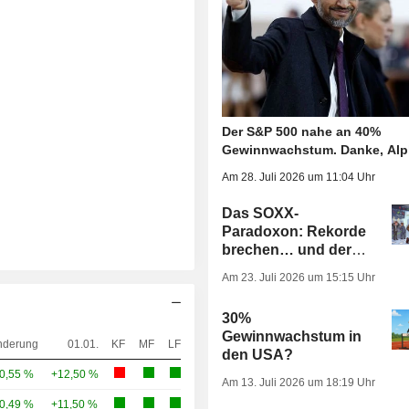
Der S&P 500 nahe an 40%
Gewinnwachstum. Danke, Alp
Am 28. Juli 2026 um 11:04 Uhr
Das SOXX-
Paradoxon: Rekorde
brechen… und der
Markt bestraft
Am 23. Juli 2026 um 15:15 Uhr
trotzdem dafür
30%
Gewinnwachstum in
nderung
01.01.
KF
MF
LF
den USA?
0,55 %
+12,50 %
Am 13. Juli 2026 um 18:19 Uhr
0,49 %
+11,50 %