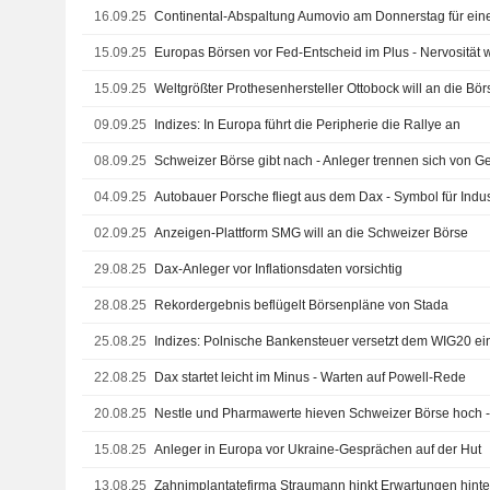
16.09.25
Continental-Abspaltung Aumovio am Donnerstag für ein
15.09.25
Europas Börsen vor Fed-Entscheid im Plus - Nervosität 
15.09.25
Weltgrößter Prothesenhersteller Ottobock will an die Bör
09.09.25
Indizes: In Europa führt die Peripherie die Rallye an
08.09.25
Schweizer Börse gibt nach - Anleger trennen sich von Ge
04.09.25
Autobauer Porsche fliegt aus dem Dax - Symbol für Ind
02.09.25
Anzeigen-Plattform SMG will an die Schweizer Börse
29.08.25
Dax-Anleger vor Inflationsdaten vorsichtig
28.08.25
Rekordergebnis beflügelt Börsenpläne von Stada
25.08.25
Indizes: Polnische Bankensteuer versetzt dem WIG20 e
22.08.25
Dax startet leicht im Minus - Warten auf Powell-Rede
20.08.25
Nestle und Pharmawerte hieven Schweizer Börse hoch - 
15.08.25
Anleger in Europa vor Ukraine-Gesprächen auf der Hut
13.08.25
Zahnimplantatefirma Straumann hinkt Erwartungen hinterh