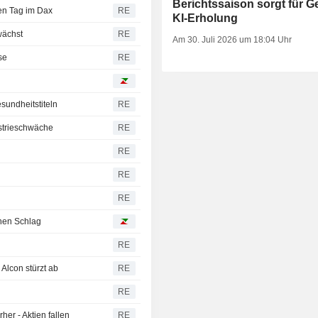
Berichtssaison sorgt für G
en Tag im Dax
RE
KI-Erholung
wächst
RE
Am 30. Juli 2026 um 18:04 Uhr
se
RE
sundheitstiteln
RE
ustrieschwäche
RE
RE
RE
RE
inen Schlag
RE
Alcon stürzt ab
RE
RE
er - Aktien fallen
RE