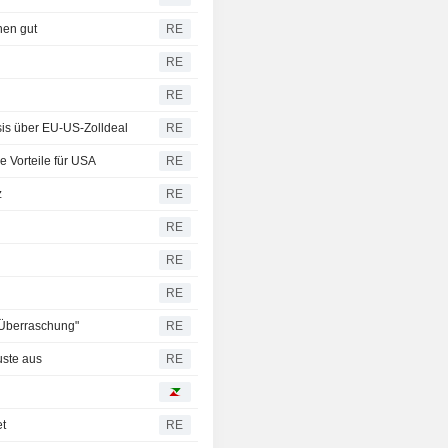
nen gut
RE
RE
RE
is über EU-US-Zolldeal
RE
 Vorteile für USA
RE
z
RE
RE
RE
RE
-Überraschung"
RE
uste aus
RE
et
RE