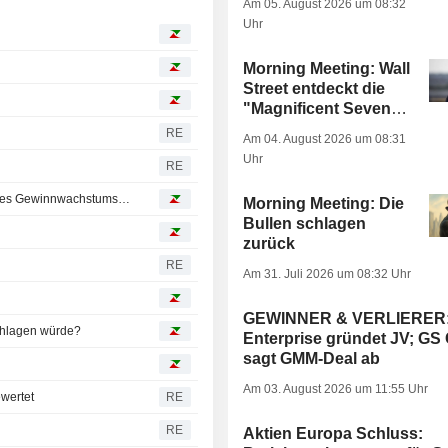
Am 05. August 2026 um 08:32
Uhr
Morning Meeting: Wall
Street entdeckt die
"Magnificent Seven"
wieder
RE
Am 04. August 2026 um 08:31
Uhr
RE
Indizes: Für europäische Aktien muss 2026 im Zeichen des Gewinnwachstums stehen
Morning Meeting: Die
Bullen schlagen
zurück
RE
Am 31. Juli 2026 um 08:32 Uhr
GEWINNER & VERLIERER
schlagen würde?
Enterprise gründet JV; GS
sagt GMM-Deal ab
Am 03. August 2026 um 11:55 Uhr
wertet
RE
b
RE
Aktien Europa Schluss: