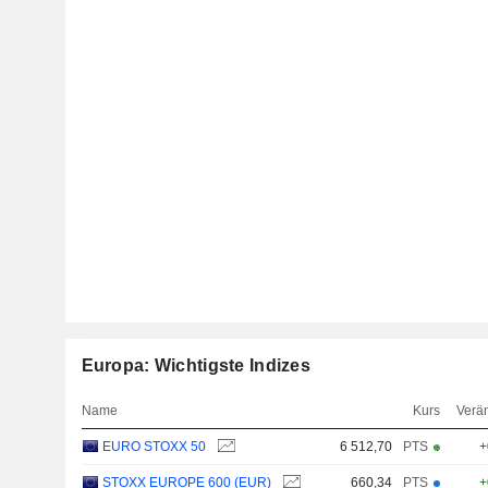
Europa: Wichtigste Indizes
Name
Kurs
Verä
EURO STOXX 50
6 512,70
PTS
+
STOXX EUROPE 600 (EUR)
660,34
PTS
+