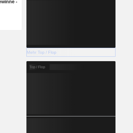
ewinne -
Mehr Top / Flop
Top / Flop