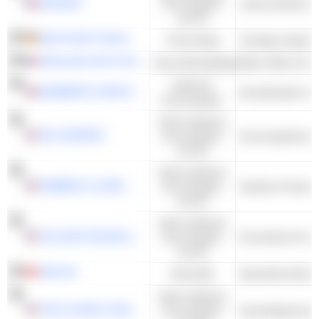
DANONE
Konsumgüter
Lebensmittelvera
und DL
DEUTSCHE TELEKOM AG
Technologie
ESSILORLUXOTTICA
Gesundheitspflege
Brille, Brille & Ko
Zyklische
BURBERRY GROUP PLC
Konsumgüter
Nicht-zyklische
3M COMPANY
Konsumgüter
Konsumgüterkon
und DL
Nicht-zyklische
KIMBERLY-CLARK CORPORATION
Konsumgüter
Sanitäre Produkt
und DL
Nicht-zyklische
COLGATE-PALMOLIVE COMPANY
Konsumgüter
Persönliche Prod
und DL
SIKA AG
Rohstoffe
Spezialchemikali
Nicht-zyklische
THE CLOROX COMPANY
Konsumgüter
Haushaltsprodukt