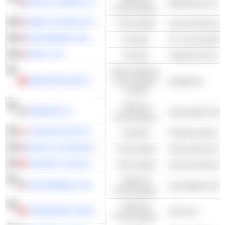
RALPH LAUREN CORPORATION
Konsumgüter
UBER TECHNOLOGIES, INC.
Technologie
Internet-Dienste 
EXXONMOBIL HOLDINGS CORPORATION
Energie
SHELL PLC
Energie
Integriertes Öl u
Nicht-zyklische
KWEICHOW MOUTAI CO., LTD.
Konsumgüter
Destillerien
und DL
Zyklische
FERRARI N.V.
Konsumgüter
THOMSON REUTERS CORPORATION
Industrie
ORACLE CORPORATION
Technologie
Unternehmenssof
TENCENT HOLDINGS LIMITED
Technologie
Internet-Dienste 
Zyklische
YUM! BRANDS, INC.
Schnelldienst-Re
Konsumgüter
Zyklische
COMPAGNIE FINANCIERE RICHEMONT
Schmuck
Konsumgüter