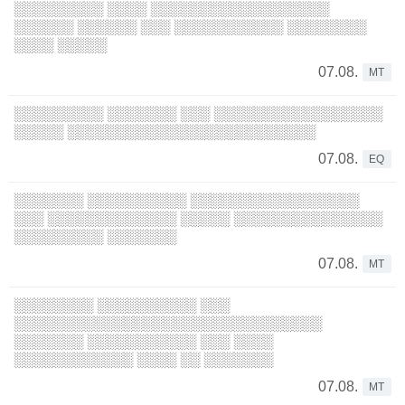
░░░░░░░░░ ░░░░ ░░░░░░░░░░░░░░░░░░
░░░░░░ ░░░░░░ ░░░ ░░░░░░░░░░░ ░░░░░░░░
░░░░ ░░░░░
07.08.
MT
░░░░░░░░░ ░░░░░░░ ░░░ ░░░░░░░░░░░░░░░░░
░░░░░ ░░░░░░░░░░░░░░░░░░░░░░░░░
07.08.
EQ
░░░░░░░ ░░░░░░░░░░ ░░░░░░░░░░░░░░░░░
░░░ ░░░░░░░░░░░░░ ░░░░░ ░░░░░░░░░░░░░░░
░░░░░░░░░ ░░░░░░░
07.08.
MT
░░░░░░░░ ░░░░░░░░░░ ░░░
░░░░░░░░░░░░░░░░░░░░░░░░░░░░░░░
░░░░░░░ ░░░░░░░░░░░ ░░░ ░░░░
░░░░░░░░░░░░ ░░░░ ░░ ░░░░░░░
07.08.
MT