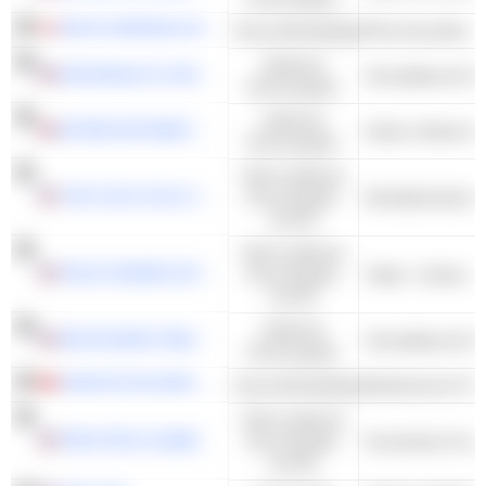
NOVO NORDISK A/S
Gesundheitspflege
Pharmazeutika - 
Zyklische
MCDONALD'S CORPORATION
Schnelldienst-Re
Konsumgüter
Zyklische
INTERCONTINENTAL HOTELS GROUP PLC
Konsumgüter
Nicht-zyklische
THE COCA-COLA COMPANY
Konsumgüter
und DL
Nicht-zyklische
PHILIP MORRIS INTERNATIONAL, INC.
Konsumgüter
Tabak - Andere
und DL
Zyklische
RESTAURANT BRANDS INTERNATIONAL INC.
Schnelldienst-Re
Konsumgüter
SONOVA HOLDING AG
Gesundheitspflege
Medizinische Prot
Nicht-zyklische
PROCTER & GAMBLE COMPANY
Konsumgüter
Persönliche Prod
und DL