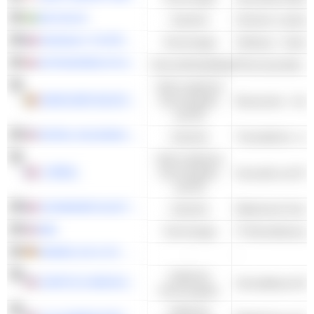
AB VOLVO
Industrie
Schwere Lastwa
DASSAULT SYSTÈMES SE
Technologie
Software - Ander
ASTRAZENECA PLC
Gesundheitspflege
Pharmazeutika - 
Nicht-zyklische
ANHEUSER-BUSCH INBEV SA/NV
Konsumgüter
Brauereien - And
und DL
PAYPAL HOLDINGS, INC.
Industrie
Nicht-zyklische
L'ORÉAL
Konsumgüter
Kosmetik und Pa
und DL
SCHNEIDER ELECTRIC SE
Industrie
IBM
Technologie
HENKEL AG & CO. KGAA
-
-
Zyklische
CHIPOTLE MEXICAN GRILL, INC.
Schnelldienst-Re
Konsumgüter
Zyklische