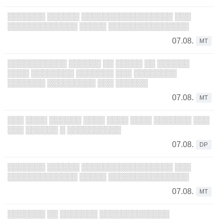
░░░░░░░ ░░░░░░ ░░░░░░░░░░░░░░░░░ ░░░
░░░░░░░░░░░░░ ░░░░░ ░░░░░░░░░░░░░░░
07.08.
MT
░░░░░░░░░░░ ░░░░░░ ░░ ░░░░░ ░░ ░░░░░░
░░░░ ░░░░░░░░ ░░░░░░░ ░░░ ░░░░░░░░
░░░░░░░ ░░░░░░░░░ ░░░ ░░░░░░
07.08.
MT
░░░ ░░░░ ░░░░░░ ░░░░ ░░░░ ░░░░ ░░░░░░░ ░░░
░░░ ░░░░░░ ░ ░░░░░░░░░░
07.08.
DP
░░░░░░░ ░░░░░░ ░░░░░░░░░░░░░░░░░ ░░░
░░░░░░░░░░░░░ ░░░░░ ░░░░░░░░░░░░░░░
07.08.
MT
░░░░░░░ ░░ ░░░░░░░ ░░░░░░░░░░░░░