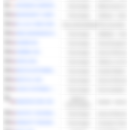
KEYENCE CORPORATION
Technologie
MICROSOFT CORPORATION
Technologie
Software - Ander
ELI LILLY AND COMPANY
Gesundheitspflege
Pharmazeutika - 
AMD (ADVANCED MICRO DEVICES)
Technologie
Halbleiter - Ander
ADOBE INC.
Technologie
Anwendungssoft
AIRBNB, INC.
Technologie
Internet-Dienste 
APPLE INC.
Technologie
Telefone und Sm
META PLATFORMS, INC.
Technologie
Soziale Medien &
NETFLIX, INC.
Technologie
Internet-Dienste 
CISCO SYSTEMS, INC.
Technologie
Zyklische
AMAZON.COM, INC.
Handel - Internet 
Konsumgüter
SPOTIFY TECHNOLOGY S.A.
Technologie
Internet-Dienste 
HEWLETT PACKARD ENTERPRISE COMPANY
Technologie
Computer-Hardwa