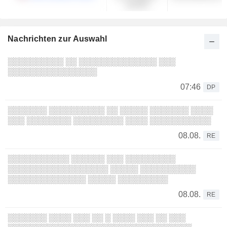
und DL
Nachrichten zur Auswahl
░░░░░░░░░░ ░░ ░░░░░░░░░░░░░░ ░░░
░░░░░░░░░░░░░░░░
07:46
DP
░░░░░░░ ░░░░░░░░░░ ░░ ░░░░░ ░░░░░░░ ░░░░
░░░ ░░░░░░░░ ░░░░░░░░░ ░░░░ ░░░░░░░░░░░
08.08.
RE
░░░░░░░░░░░ ░░░░░░ ░░░ ░░░░░░░░░
░░░░░░░░░░░░░░░░░░ ░░░░░ ░░░░░░░░░░
░░░░░░░░░░░░░░ ░░░░░ ░░░░░░░░░
08.08.
RE
░░░░░░░ ░░░░ ░░░ ░░ ░ ░░░░ ░░░ ░░ ░░░