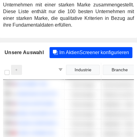
Unternehmen mit einer starken Marke zusammengestellt.
Diese Liste enthält nur die 100 besten Unternehmen mit
einer starken Marke, die qualitative Kriterien in Bezug auf
ihre Fundamentaldaten erfüllen.
Unsere Auswahl
Im AktienScreener konfigurieren
Industrie
Branche
ALPHABET INC.
Technologie
Suchmaschinen
SAMSUNG ELECTRONICS CO., LTD.
Technologie
TEXAS INSTRUMENTS INCORPORATED
Technologie
Halbleiter - Ander
ASML HOLDING N.V.
Technologie
NVIDIA CORPORATION
Technologie
Halbleiter - Ander
TSMC (TAIWAN SEMICONDUCTOR MANUFACTURING COMPANY)
Technologie
Halbleiter - Ander