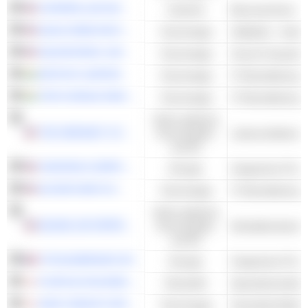
CATERPILLAR INC.
Industrie
Baumaschinen
QUALCOMM INCORPORATED
Technologie
Halbleiter - Ander
SALESFORCE, INC.
Technologie
Cloud-Computing
INFOSYS LIMITED
Technologie
TATA CONSULTANCY SERVICES LTD.
Technologie
Nicht-zyklische
THE HERSHEY COMPANY
Konsumgüter
Lebensmittelvera
und DL
CHEVRON CORPORATION
Energie
Integriertes Öl u
ACCENTURE PLC
Technologie
Nicht-zyklische
KEURIG DR PEPPER INC.
Konsumgüter
und DL
TOTALENERGIES SE
Energie
Integriertes Öl u
FUJIFILM HOLDINGS CORPORATION
Rohstoffe
Spezialchemikali
SONY GROUP CORPORATION
Technologie
Haushalts-Elektro