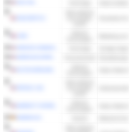
AT&T INC.
Technologie
Nicht-zyklische
UNILEVER PLC
Konsumgüter
Persönliche Prod
und DL
Zyklische
LVMH
Konsumgüter
VERIZON COMMUNICATIONS, INC.
Technologie
AMERICAN EXPRESS COMPANY
Finanzwirtschaft
Zyklische
HILTON WORLDWIDE HOLDINGS INC.
Konsumgüter
Nicht-zyklische
PEPSICO, INC.
Konsumgüter
und DL
Zyklische
MARRIOTT INTERNATIONAL, INC.
Konsumgüter
SIEMENS AG
Industrie
Nicht-zyklische