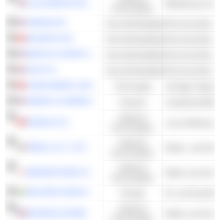
LULULEMON ATHLETICA INC.
Konsumgüter
AMGEN INC.
Gesundheitspflege
Pharmazeutika - 
NOVARTIS AG
Gesundheitspflege
Pharmazeutika - 
BRISTOL-MYERS SQUIBB COMPANY
Gesundheitspflege
Pharmazeutika - 
GSK PLC
Gesundheitspflege
Pharmazeutika - 
CHINA MOBILE LIMITED
Technologie
DEERE & COMPANY
Industrie
Landwirtschaftli
Zyklische
PRADA S.P.A.
Luxus-Kleidung
Konsumgüter
Zyklische
PIRELLI & C. S.P.A.
Reifen- und Rohrh
Konsumgüter
Zyklische
BRIDGESTONE CORPORATION
Konsumgüter
RELIANCE INDUSTRIES LTD
Energie
Zyklische
MICHELIN (CGDE)
Konsumgüter