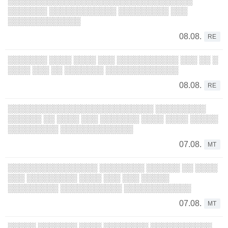
░░░░░░░░░░░░░░░░░░░░░░░░░░░░░░░░░
░░░░░░░ ░░░░░░░░░░░░ ░░░░░░░░░ ░░░
░░░░░░░░░░░░░
08.08.
RE
░░░░░░░ ░░░░ ░░░░ ░░░ ░░░░░░░░░░░ ░░░ ░░ ░
░░░░ ░░░ ░░ ░░░░░░░ ░░░░░░░░░░░░░
08.08.
RE
░░░░░░░░░░░░░░░░░░░░░░░░░░ ░░░░░░░░░
░░░░░░ ░░ ░░░░ ░░░ ░░░░░░░ ░░░░ ░░░░ ░░░░░
░░░░░░░░░ ░░░░░░░░░░░░░
07.08.
MT
░░░░░░░░░░░░░░░░ ░░░░░░░░ ░░░░░░ ░░ ░░░░
░░░ ░░░░░░░░░ ░░░░ ░░░ ░░░ ░░░░░
░░░░░░░░░ ░░░░░░░░░░░ ░░░░░░░░░░░░
07.08.
MT
░░░░░ ░░░░░░░ ░░░░ ░░░░░░░░ ░░░░░░░░░░░