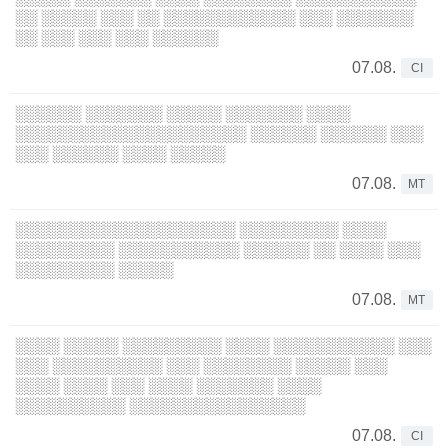
░░ ░░░░░ ░░░ ░░ ░░░░░░░░░░░░ ░░░ ░░░░░░░
░░ ░░░ ░░░ ░░░ ░░░░░░
07.08.
CI
░░░░░░ ░░░░░░░ ░░░░░ ░░░░░░░ ░░░░
░░░░░░░░░░░░░░░░░░░░░ ░░░░░░ ░░░░░░ ░░░
░░░ ░░░░░░ ░░░░ ░░░░░
07.08.
MT
░░░░░░░░░░░░░░░░░░░░ ░░░░░░░░░ ░░░░
░░░░░░░░░ ░░░░░░░░░░░ ░░░░░░ ░░ ░░░░ ░░░
░░░░░░░░░ ░░░░░
07.08.
MT
░░░░ ░░░░░ ░░░░░░░░░ ░░░░ ░░░░░░░░░░░ ░░░
░░░ ░░░░░░░░░░ ░░░ ░░░░░░░░ ░░░░░ ░░░
░░░░ ░░░░ ░░░ ░░░░ ░░░░░░░ ░░░░
░░░░░░░░░░ ░░░░░░░░░░░░░░░░
07.08.
CI