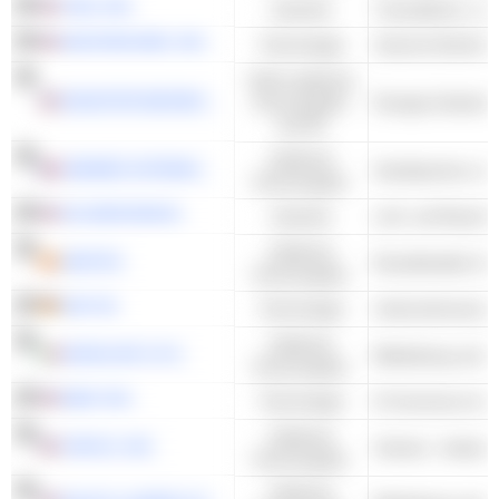
VISA, INC.
Industrie
MASTERCARD, INC.
Technologie
Nicht-zyklische
MONSTER BEVERAGE CORPORATION
Konsumgüter
Energie-Getränk
und DL
Zyklische
HERMÈS INTERNATIONAL
Handtaschen und
Konsumgüter
GE AEROSPACE
Industrie
Zyklische
INDITEX
Konsumgüter
SAP SE
Technologie
Unternehmenssof
Zyklische
MONCLER S.P.A.
Konsumgüter
EBAY INC.
Technologie
E-Commerce & Au
Zyklische
CROCS, INC.
Schuhe - Andere
Konsumgüter
Zyklische