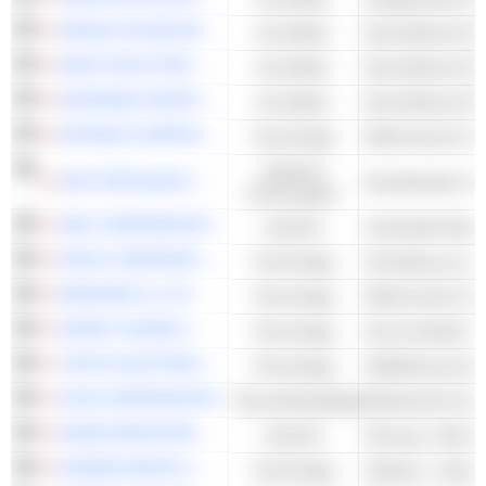
SEKISUI HOUSE REIT, INC.
Immobilien
Diversifizierte RE
MORI TRUST REIT, INC.
Immobilien
Diversifizierte RE
INVINCIBLE INVESTMENT CORPORATION
Immobilien
Diversifizierte RE
KEYENCE CORPORATION
Technologie
Zyklische
FAST RETAILING CO., LTD.
Konsumgüter
SMC CORPORATION
Industrie
DISCO CORPORATION
Technologie
MARUWA CO.,LTD.
Technologie
HIKARI TSUSHIN, INC.
Technologie
TOKYO ELECTRON LIMITED
Technologie
HOYA CORPORATION
Gesundheitspflege
DAIKIN INDUSTRIES,LTD.
Industrie
Heizung, Lüftung
KONAMI GROUP CORPORATION
Technologie
Software - Ander