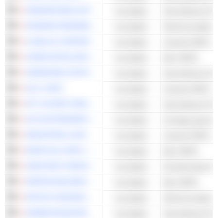
NOMURA REAL ESTATE MASTER FUND, INC.
Immobilien
Diversifizierte RE
ADVANCE RESIDENCE INVESTMENT CORPORATION
Immobilien
Wohnimmobilien-
LASALLE LOGIPORT REIT
Immobilien
Industrie-REITs
JAPAN EXCELLENT, INC.
Immobilien
Büro-REITs
HEIWA REAL ESTATE REIT, INC.
Immobilien
Diversifizierte RE
GLP J-REIT
Immobilien
Industrie-REITs
NTT UD REIT INVESTMENT CORPORATION
Immobilien
Diversifizierte RE
ACTIVIA PROPERTIES INC.
Immobilien
Sonstige gewerbl
INDUSTRIAL & INFRASTRUCTURE FUND INVESTMENT CORPORATION
Immobilien
Industrie-REITs
MORI HILLS REIT INVESTMENT CORPORATION
Immobilien
Büro-REITs
AEON REIT INVESTMENT CORPORATION
Immobilien
Einzelhandels-RE
NIPPON BUILDING FUND INC.
Immobilien
Büro-REITs
MITSUI FUDOSAN ACCOMMODATIONS FUND INC.
Immobilien
Wohnimmobilien-
DAIWA HOUSE REIT INVESTMENT CORPORATION
Immobilien
Diversifizierte RE