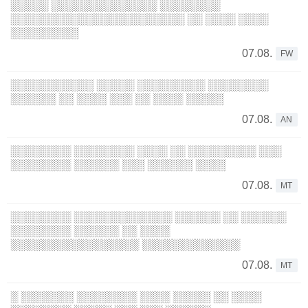
░░░░░ ░░░░░░░░░░░░░░ ░░░░░░░░
░░░░░░░░░░░░░░░░░░░░░░░ ░░ ░░░░ ░░░░
░░░░░░░░░
07.08.
FW
░░░░░░░░░░░ ░░░░░ ░░░░░░░░░ ░░░░░░░░
░░░░░░ ░░ ░░░░ ░░░ ░░ ░░░░ ░░░░░
07.08.
AN
░░░░░░░░ ░░░░░░░░ ░░░░ ░░ ░░░░░░░░░ ░░░
░░░░░░░░ ░░░░░░ ░░░ ░░░░░░ ░░░░
07.08.
MT
░░░░░░░░ ░░░░░░░░░░░░░ ░░░░░░ ░░ ░░░░░░
░░░░░░░░ ░░░░░░ ░░ ░░░░
░░░░░░░░░░░░░░░░░ ░░░░░░░░░░░░░
07.08.
MT
░ ░░░░░░░ ░░░░░░░░ ░░░░ ░░░░░ ░░ ░░░░