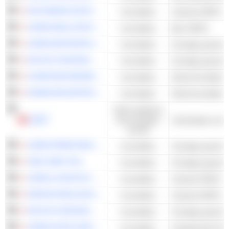
MITSUBISHI ESTATE LOGISTICS REIT INVESTMENT CORPORATION
Immobilien
Industrie-REITs
JAPAN REAL ESTATE INVESTMENT CORPORATION
Immobilien
Büro-REITs
JAPAN METROPOLITAN FUND INVESTMENT CORPORATION
Immobilien
Sonstige gewerbl
MITSUI FUDOSAN LOGISTICS PARK INC.
Immobilien
Sonstige gewerbl
COMFORIA RESIDENTIAL REIT, INC
Immobilien
Wohnimmobilien-
DAIWA SECURITIES LIVING INVESTMENT CORPORATION
Immobilien
Wohnimmobilien-
Nicht-zyklische
LINDT
Konsumgüter
Schokolade und 
und DL
JAPAN PRIME REALTY INVESTMENT CORPORATION
Immobilien
Sonstige gewerbl
ORIX JREIT INC.
Immobilien
Sonstige gewerbl
JAPAN LOGISTICS FUND, INC.
Immobilien
Industrie-REITs
NIPPON PROLOGIS REIT, INC.
Immobilien
Industrie-REITs
MITSUI FUDOSAN RETAIL FUND INVESTMENT CORPORATION
Immobilien
Sonstige gewerbl
JAPAN HOTEL REIT INVESTMENT CORPORATION
Immobilien
Gastgewerbe-RE