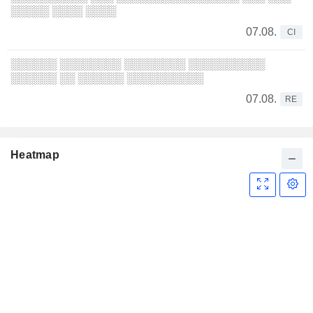
░░░░░ ░░░░ ░░░░
07.08.
CI
░░░░░░ ░░░░░░░░ ░░░░░░░░ ░░░░░░░░░░
░░░░░░ ░░ ░░░░░░ ░░░░░░░░░░
07.08.
RE
Heatmap