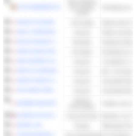
Nicht-zyklische
LOTUS BAKERIES NV
Konsumgüter
und DL
SANTEC HOLDINGS CORPORATION
Technologie
SWCC CORPORATION
Industrie
Drähte und Kabel
MITSUI KINZOKU COMPANY, LIMITED
Rohstoffe
Nichteisen-Metall
OPEN HOUSE GROUP CO., LTD.
Immobilien
Entwicklung von
GMO PAYMENT GATEWAY, INC.
Industrie
KRAFTIA CORPORATION
Industrie
Bau- und Ingenie
SEIKOH GIKEN CO., LTD.
Industrie
THE JAPAN STEEL WORKS, LTD.
Industrie
Industrielle Masc
Zyklische
KURABO INDUSTRIES LTD.
Textilien und Led
Konsumgüter
LONDON STOCK EXCHANGE GROUP PLC
Finanzwirtschaft
MODEC, INC.
Energie
FUKUDA DENSHI CO., LTD.
Gesundheitspflege