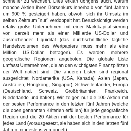
schneller zu wachsen. Dies erklärt übrigens auch, warum
manche Aktien ihren Börsenkurs innerhalb von fünf Jahren
um 900 % gesteigert haben, obwohl sich ihr Umsatz im
selben Zeitraum "nur" verdoppelt hat. Berücksichtigt werden
relativ große Unternehmen mit einer Marktkapitalisierung
von derzeit mehr als einer Milliarde US-Dollar und
ausreichender Liquidität (das durchschnittliche tägliche
Handelsvolumen des Wertpapiers muss mehr als eine
Million US-Dollar betragen). Es werden mehrere
geografische Regionen angeboten. Die globale Liste
umfasst Unternehmen, die an den wichtigsten Finanzplätzen
der Welt notiert sind. Die anderen Listen sind regional
ausgerichtet: Nordamerika (USA, Kanada), Asien (Japan,
Australien, Hongkong, Singapur), Schwellenländer, Europa
(Deutschland, Schweiz, Großbritannien, Frankreich,
Niederlande und Italien). Wir zeigen nur die 100 Aktien mit
der besten Performance in den letzten fünf Jahren (welche
die oben genannten Kriterien erfüllen) für jede geografische
Region und die 20 Aktien mit der besten Performance für
jedes Land (vorausgesetzt, sie haben sich in den letzten fünf
Jahren mindestens verdoppelt).