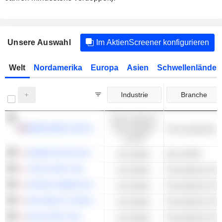
Unsere Auswahl
Im AktienScreener konfigurieren
Welt
Nordamerika
Europa
Asien
Schwellenländer
Industrie
Branche
Nicht-zyklische
BERKSHIRE HATHAWAY INC.
Konsumgüter
Konsumgüterkon
und DL
DAIWA OFFICE INVESTMENT CORPORATION
Immobilien
Büro-REITs
TOKYU REIT, INC.
Immobilien
Diversifizierte RE
UNITED URBAN INVESTMENT CORPORATION
Immobilien
Diversifizierte RE
KDX REALTY INVESTMENT CORPORATION
Immobilien
Diversifizierte RE
HULIC REIT, INC.
Immobilien
Diversifizierte RE