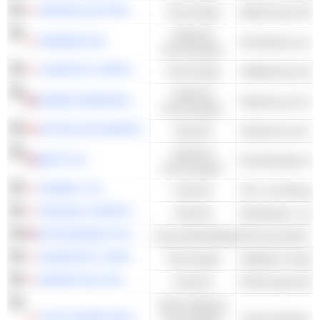
HIROSE ELECTRIC CO.,LTD.
Technologie
Elektronische Re
Zyklische
SHIMANO INC.
Herstellung von 
Konsumgüter
LASERTEC CORPORATION
Technologie
Zyklische
GAMES WORKSHOP GROUP PLC
Konsumgüter
AP MOLLER MAERSK
Industrie
Seefracht und Log
Zyklische
NEXT PLC
Konsumgüter
HORIBA, LTD.
Industrie
Prüf- und Messge
ORGANO CORPORATION
Industrie
ASTRAZENECA PLC
Gesundheitspflege
Pharmazeutika - 
ADVANTEST CORPORATION
Technologie
Halbleiter-Testau
MAKINO MILLING MACHINE CO., LTD.
Industrie
Werkzeugmaschi
Nicht-zyklische
TOYO SUISAN KAISHA, LTD.
Konsumgüter
Lebensmittelvera