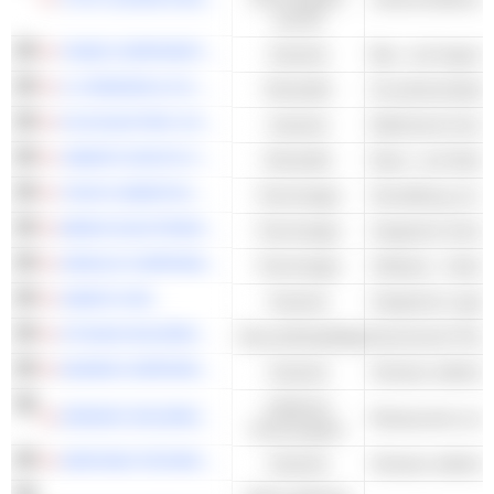
und DL
TAISEI CORPORATION
Industrie
Bau- und Ingenie
C.UYEMURA & CO.,LTD.
Rohstoffe
Grundchemikalien
FUJI ELECTRIC CO., LTD.
Industrie
YAMATO KOGYO CO., LTD.
Rohstoffe
TOKYO SEIMITSU CO., LTD.
Technologie
MEIKO ELECTRONICS CO., LTD.
Technologie
Integrierte Schal
ORACLE CORPORATION JAPAN
Technologie
Software - Ander
SANKYU INC.
Industrie
Integrierte Logist
OTSUKA HOLDINGS CO., LTD.
Gesundheitspflege
Generische Phar
DAIHEN CORPORATION
Industrie
Zyklische
ZENSHO HOLDINGS CO., LTD.
Restaurants und 
Konsumgüter
SINFONIA TECHNOLOGY CO.,LTD.
Industrie