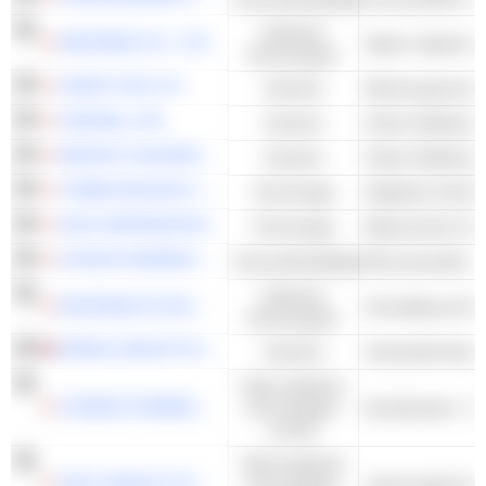
Zyklische
NINTENDO CO., LTD.
Konsumgüter
UNION TOOL CO.
Industrie
Werkzeugmaschi
VISIONAL, INC.
Industrie
Online-Stellenpor
RECRUIT HOLDINGS CO., LTD.
Industrie
Online-Stellenpor
TOMEN DEVICES CORPORATION
Technologie
Halbleiter-Großh
SUN CORPORATION
Technologie
CHUGAI PHARMACEUTICAL CO., LTD.
Gesundheitspflege
Pharmazeutika - 
Zyklische
MCDONALD'S HOLDINGS COMPANY (JAPAN), LTD.
Schnelldienst-Re
Konsumgüter
SPIRAX GROUP PLC
Industrie
Nicht-zyklische
COSMOS PHARMACEUTICAL CORPORATION
Konsumgüter
und DL
Nicht-zyklische
KATO SANGYO CO., LTD.
Konsumgüter
Lebensmittel-Gr