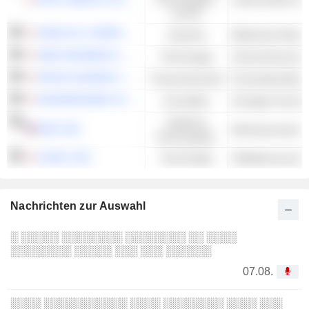
und DL
HIOKI E.E. CORPORATION
Industrie
Elektrische Mess
OBIC BUSINESS CONSULTANTS CO., LTD.
Technologie
Unternehmenssof
RICOH LEASING COMPANY, LTD.
Finanzwirtschaft
KASUMIGASEKI CAPITAL CO.,LTD.
Immobilien
Zyklische
NVR, INC.
Konsumgüter
ULVAC, INC.
Technologie
Nachrichten zur Auswahl
░ ░░░░░ ░░░░░░░░ ░░░░░░░░ ░░ ░░░░
░░░░░░░░ ░░░░░ ░░░ ░░░ ░░░░░░
07.08.
░░░░ ░░░░░░░░░░░ ░░░░ ░░░░░░░░ ░░░░ ░░░