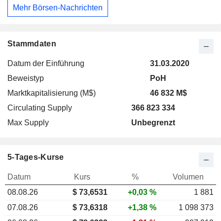
Mehr Börsen-Nachrichten
Stammdaten
Datum der Einführung
31.03.2020
Beweistyp
PoH
Marktkapitalisierung (M$)
46 832 M$
Circulating Supply
366 823 334
Max Supply
Unbegrenzt
5-Tages-Kurse
Datum
Kurs
%
Volumen
08.08.26
$
73,653
1
+0,03 %
1 881
07.08.26
$ 73,6318
+1,38 %
1 098 373