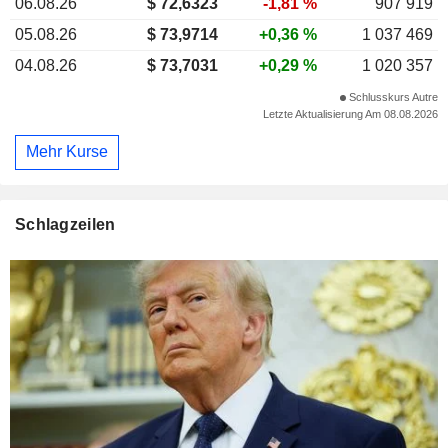
06.08.26
$ 72,6323
-1,81 %
907 919
05.08.26
$ 73,9714
+0,36 %
1 037 469
04.08.26
$ 73,7031
+0,29 %
1 020 357
Schlusskurs Autre
Letzte Aktualisierung Am 08.08.2026
Mehr Kurse
Schlagzeilen