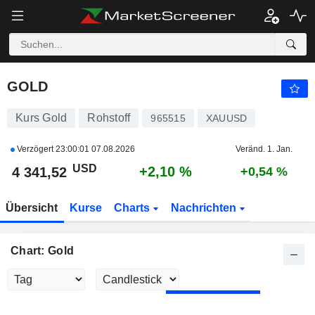
GOLD
4 341,52
$
+2,10 %
GOLD
Kurs Gold
Rohstoff
965515
XAUUSD
Verzögert
23:00:01 07.08.2026
Veränd. 1. Jan.
USD
+2,10 %
4 341,52
+0,54 %
Übersicht
Kurse
Charts
Nachrichten
Chart: Gold