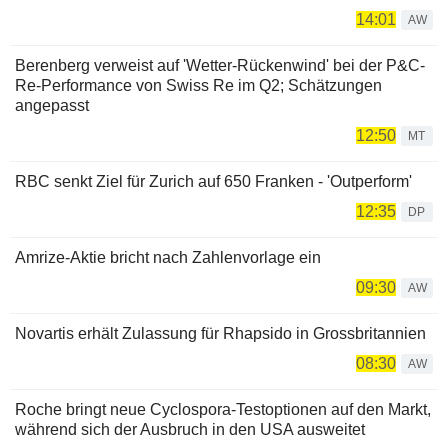
14:01
AW
Berenberg verweist auf 'Wetter-Rückenwind' bei der P&C-
Re-Performance von Swiss Re im Q2; Schätzungen
angepasst
12:50
MT
RBC senkt Ziel für Zurich auf 650 Franken - 'Outperform'
12:35
DP
Amrize-Aktie bricht nach Zahlenvorlage ein
09:30
AW
Novartis erhält Zulassung für Rhapsido in Grossbritannien
08:30
AW
Roche bringt neue Cyclospora-Testoptionen auf den Markt,
während sich der Ausbruch in den USA ausweitet