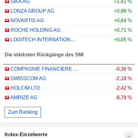
SIKA AG
+1,41 %
LONZA GROUP AG
+0,99 %
NOVARTIS AG
+0,64 %
ROCHE HOLDING AG
+0,71 %
LOGITECH INTERNATIONAL S.A.
+0,05 %
Die stärksten Rückgänge des SMI
COMPAGNIE FINANCIERE RICHEMONT
-0,36 %
SWISSCOM AG
-2,18 %
HOLCIM LTD
-2,42 %
AMRIZE AG
-8,78 %
Zum Ranking
Index-Einzelwerte