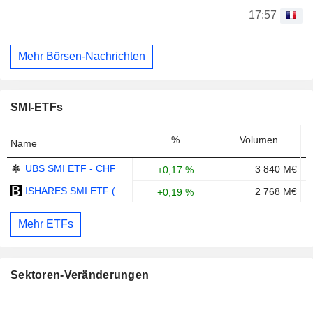
17:57
Mehr Börsen-Nachrichten
SMI-ETFs
%
Volumen
Name
UBS SMI ETF - CHF
3 840 M€
+0,17 %
ISHARES SMI ETF (CH) - CHF
2 768 M€
+0,19 %
Mehr ETFs
Sektoren-Veränderungen