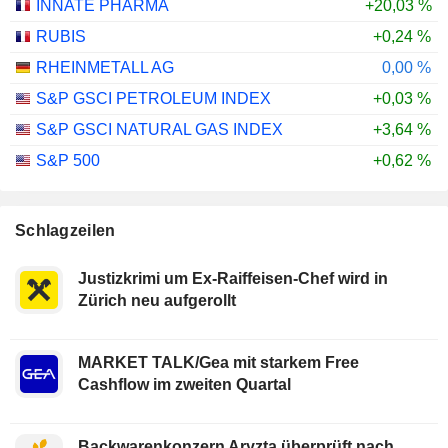
INNATE PHARMA
+20,03 %
RUBIS
+0,24 %
RHEINMETALL AG
0,00 %
S&P GSCI PETROLEUM INDEX
+0,03 %
S&P GSCI NATURAL GAS INDEX
+3,64 %
S&P 500
+0,62 %
Schlagzeilen
Justizkrimi um Ex-Raiffeisen-Chef wird in
Zürich neu aufgerollt
MARKET TALK/Gea mit starkem Free
Cashflow im zweiten Quartal
Backwarenkonzern Aryzta überprüft nach