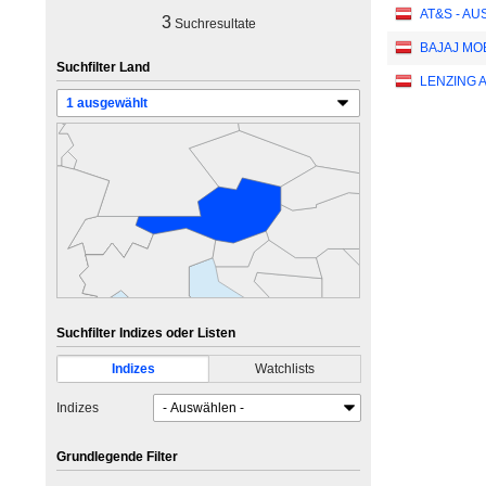
AT&S - AU
3
Suchresultate
BAJAJ MOB
Suchfilter Land
LENZING 
Suchfilter Indizes oder Listen
Indizes
Watchlists
Indizes
Grundlegende Filter