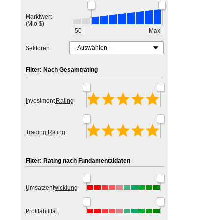
Marktwert
(Mio $)
50
Max
Sektoren
Filter: Nach Gesamtrating
Investment Rating
Trading Rating
Filter: Rating nach Fundamentaldaten
Umsatzentwicklung
Profitabilität