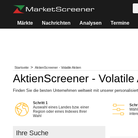
Märkte
Nachrichten
Analysen
Termine
Startseite
AktienScreener - Volatile Aktien
AktienScreener - Volatile
Finden Sie die besten Unternehmen weltweit mit unserer personalisie
Schritt 1
Schri
Auswahl eines Landes bzw. einer
Wähle
Region oder eines Indexes Ihrer
inter
Wahl
Ihre Suche