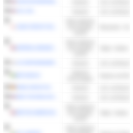
AXON ENTERPRISE, INC.
Industrie
V2X, INC.
Industrie
Nicht-zyklische
ASAHI GROUP HOLDINGS, LTD.
Konsumgüter
Brauereien - And
und DL
Nicht-zyklische
IMPERIAL BRANDS PLC
Konsumgüter
Tabak - Andere
und DL
LIG DEFENSE&AEROSPACE CO., LTD.
Industrie
Zyklische
BETSSON B
Kasinos und Glüc
Konsumgüter
RENK GROUP AG
Industrie
BWX TECHNOLOGIES, INC.
Industrie
Nicht-zyklische
BRITISH AMERICAN TOBACCO P.L.C.
Konsumgüter
Tabak - Andere
und DL
Nicht-zyklische