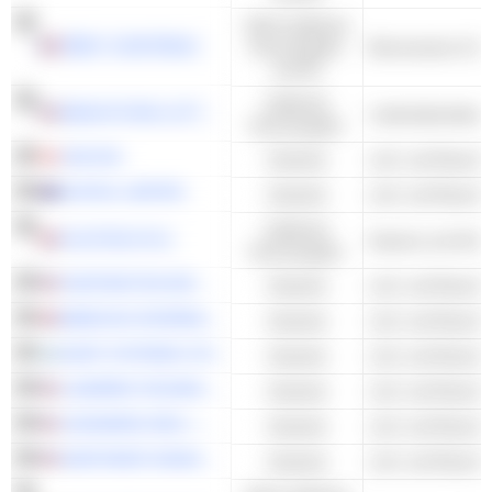
Nicht-zyklische
RÉMY COINTREAU
Konsumgüter
und DL
Zyklische
BRIGHTSTAR LOTTERY PLC
Lotteriebetreiber
Konsumgüter
CAE INC.
Industrie
AUSTAL LIMITED
Industrie
Zyklische
PLAYTECH PLC
Kasinos und Glüc
Konsumgüter
HUNTINGTON INGALLS INDUSTRIES, INC.
Industrie
BABCOCK INTERNATIONAL GROUP PLC
Industrie
ELBIT SYSTEMS LTD.
Industrie
L3HARRIS TECHNOLOGIES, INC.
Industrie
LEONARDO DRS, INC.
Industrie
NORTHROP GRUMMAN CORPORATION
Industrie