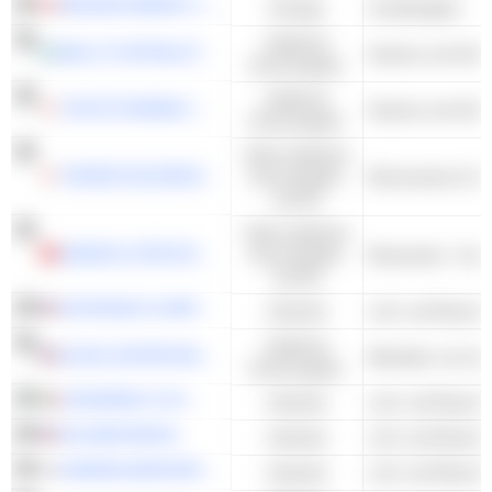
NEXGEN ENERGY LTD.
Energie
Uranbergbau
Zyklische
BALLY'S INTRALOT S.A.
Kasinos und Glüc
Konsumgüter
Zyklische
TOKYOTOKEIBA CO.,LTD.
Kasinos und Glüc
Konsumgüter
Nicht-zyklische
TAKARA HOLDINGS INC.
Konsumgüter
und DL
Nicht-zyklische
ANADOLU EFES BIRACILIK VE MALT SANAYII ANONIM SIRKETI
Konsumgüter
Brauereien - And
und DL
ASTRONICS CORPORATION
Industrie
Zyklische
ACCEL ENTERTAINMENT, INC.
Betreiber von Sp
Konsumgüter
LEONARDO S.P.A.
Industrie
GE AEROSPACE
Industrie
HANWHA AEROSPACE CO., LTD.
Industrie