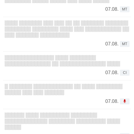
░░░░░░░░ ░░░░░ ░░░░░ ░░░ ░░░░ ░░░░░
07.08.
MT
░░░░ ░░░░░░░ ░░░ ░░░ ░░ ░░ ░░░░░░░ ░░░░░░░
░░░░░░░░ ░░░░░░░░ ░░░░ ░░░ ░░░░░░░░░░░ ░░
░░░ ░░░░░░░ ░░░░░░░░░
07.08.
MT
░░░░░░░░░░░░░░░ ░░░░ ░░░░░░░░
░░░░░░░░░░░░░░ ░░ ░░░░░░░░░░░░░░ ░░░░
07.08.
CI
░ ░░░░░░░ ░░░░░░░░░░░░ ░░ ░░░░ ░░░░░░░░
░░░░░ ░░░ ░░░ ░░░░░░
07.08.
░░░░░░ ░░░░ ░░░░░░░░░ ░░░░░░░░
░░░░░░░░░░░░░ ░░░░░░░░ ░░░░░░░░░ ░░░░
░░░░░