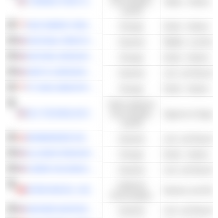
TURNING POINT BRANDS, INC.
Konsumgüter
Tabak - Andere
und DL
GEO ENERGY RESOURCES LIMITED
Energie
Kohle - Andere
NATIONAL PRESTO INDUSTRIES, INC.
Industrie
Waffen- und Muni
NATURAL RESOURCE PARTNERS L.P.
Energie
Kohle - Andere
SMITH & WESSON BRANDS, INC.
Industrie
PT DIAN SWASTATIKA SENTOSA TBK
Energie
Kohle - Andere
Nicht-zyklische
RLX TECHNOLOGY INC.
Konsumgüter
Zigarren & Zigare
und DL
BOMBARDIER INC.
Industrie
ALLIANCE RESOURCE PARTNERS, L.P.
Energie
Kohle - Andere
CADRE HOLDINGS, INC.
Industrie
Zyklische
WYNN MACAU, LIMITED
Kasinos und Glüc
Konsumgüter
ARCHER AVIATION INC.
Industrie