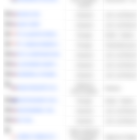
und DL
MOOG INC.
Industrie
AAR CORP.
Industrie
PT ALAMTRI RESOURCES INDONESIA TBK
Energie
Kohle - Andere
PT. INDIKA ENERGY TBK
Energie
Unterstützung im
RTX CORPORATION
Industrie
LOCKHEED MARTIN CORPORATION
Industrie
GENERAL DYNAMICS CORPORATION
Industrie
Zyklische
MGM RESORTS INTERNATIONAL
Kasinos
Konsumgüter
WHITEHAVEN COAL LIMITED
Energie
Kohle - Andere
WOODWARD, INC.
Industrie
ATI INC.
Industrie
Nicht-zyklische
JAPAN TOBACCO INC.
Konsumgüter
Zigarren & Zigare