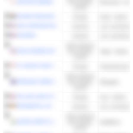
SAPPORO BREWERIES LIMITED
Konsumgüter
Brauereien - And
und DL
EXXARO RESOURCES LIMITED
Energie
Kohle - Andere
VSE CORPORATION
Industrie
EXOSENS
Industrie
Nicht-zyklische
PHILIP MORRIS INTERNATIONAL, INC.
Konsumgüter
Tabak - Andere
und DL
PT UNITED TRACTORS TBK
Energie
Unterstützung im
Nicht-zyklische
TREASURY WINE ESTATES LIMITED
Konsumgüter
Weingüter
und DL
YELLOW CAKE PLC
Energie
Uran - Andere
RHEINMETALL AG
Industrie
Nicht-zyklische
UNITED SPIRITS LIMITED
Konsumgüter
Destillerien
und DL