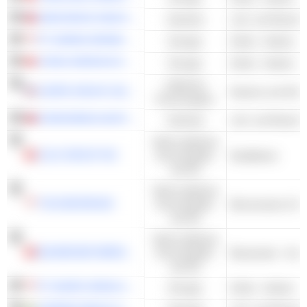
AEROSPACE INDUSTRIAL DEVELOPMENT CORPORATION
Industrie
PT DARMA HENWA TBK
Energie
Kohle - Andere
CHINA SHENHUA ENERGY COMPANY LIMITED
Energie
Kohle - Andere
Zyklische
SUPER GROUP (SGHC) LIMITED
Kasinos und Glüc
Konsumgüter
EVERGREEN AVIATION TECHNOLOGIES CORPORATION
Industrie
Nicht-zyklische
ZJLD GROUP INC
Konsumgüter
Destillerien
und DL
Nicht-zyklische
THAI BEVERAGE
Konsumgüter
und DL
Nicht-zyklische
BUDWEISER BREWING COMPANY APAC LIMITED
Konsumgüter
Brauereien - And
und DL
PT ADARO ANDALAN INDONESIA TBK
Energie
Kohle - Andere