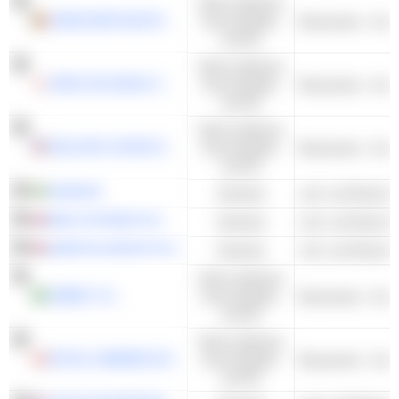
Nicht-zyklische
ANHEUSER-BUSCH INBEV SA/NV
Konsumgüter
Brauereien - And
und DL
Nicht-zyklische
KIRIN HOLDINGS COMPANY, LIMITED
Konsumgüter
Brauereien - And
und DL
Nicht-zyklische
MOLSON COORS BEVERAGE COMPANY
Konsumgüter
Brauereien - And
und DL
SAAB AB
Industrie
BAE SYSTEMS PLC
Industrie
QINETIQ GROUP PLC
Industrie
Nicht-zyklische
AMBEV S.A.
Konsumgüter
Brauereien - And
und DL
Nicht-zyklische
ROYAL UNIBREW A/S
Konsumgüter
Brauereien - And
und DL