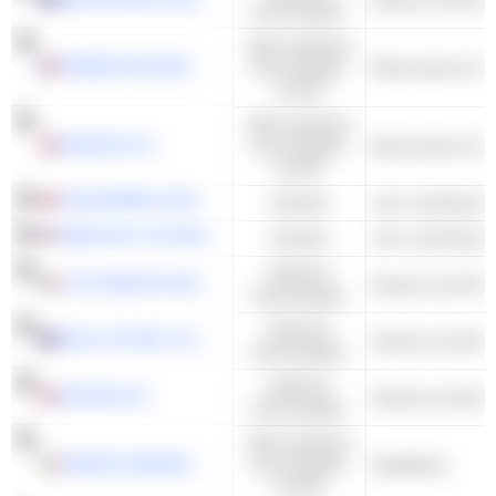
Konsumgüter
Nicht-zyklische
PERNOD RICARD
Konsumgüter
und DL
Nicht-zyklische
DIAGEO PLC
Konsumgüter
und DL
KONGSBERG GRUPPEN ASA
Industrie
MERCURY SYSTEMS, INC.
Industrie
Zyklische
LOTTOMATICA GROUP S.P.A.
Kasinos und Glüc
Konsumgüter
Zyklische
THE LOTTERY CORPORATION LIMITED
Kasinos und Glüc
Konsumgüter
Zyklische
ENTAIN PLC
Kasinos und Glüc
Konsumgüter
Nicht-zyklische
DAVIDE CAMPARI-MILANO N.V.
Konsumgüter
Destillerien
und DL