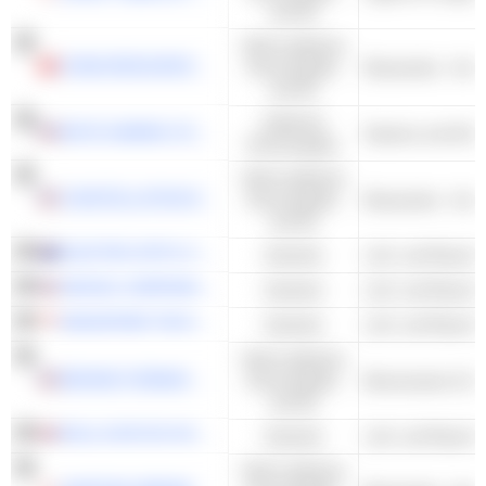
und DL
Nicht-zyklische
CHINA RESOURCES BEER (HOLDINGS) COMPANY LIMITED
Konsumgüter
Brauereien - And
und DL
Zyklische
BOYD GAMING CORPORATION
Kasinos und Glüc
Konsumgüter
Nicht-zyklische
CONSTELLATION BRANDS, INC.
Konsumgüter
Brauereien - And
und DL
ELECTRO OPTIC SYSTEMS HOLDINGS LIMITED
Industrie
HEXCEL CORPORATION
Industrie
SINGAPORE TECHNOLOGIES ENGINEERING LTD
Industrie
Nicht-zyklische
BROWN-FORMAN CORPORATION
Konsumgüter
und DL
ROLLS-ROYCE HOLDINGS PLC
Industrie
Nicht-zyklische