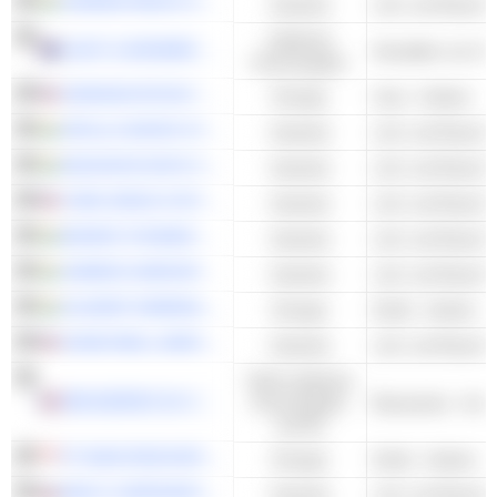
GARDEN REACH SHIPBUILDERS & ENGINEERS LIMITED
Industrie
Zyklische
LIGHT & WONDER, INC.
Konsumgüter
URANIUM ROYALTY CORP.
Energie
Uran - Andere
APOLLO MICRO SYSTEMS LIMITED
Industrie
MAZAGON DOCK SHIPBUILDERS LIMITED
Industrie
YORK SPACE SYSTEMS, INC.
Industrie
BHARAT DYNAMICS LIMITED
Industrie
UNIMECH AEROSPACE AND MANUFACTURING LIMITED
Industrie
GUJARAT MINERAL DEVELOPMENT CORPORATION LIMITED
Energie
Kohle - Andere
HONEYWELL AEROSPACE INC.
Industrie
Nicht-zyklische
BRASSERIES DU CAMEROUN
Konsumgüter
Brauereien - And
und DL
PT BUMI RESOURCES TBK
Energie
Kohle - Andere
IRKUT CORPORATION
Industrie