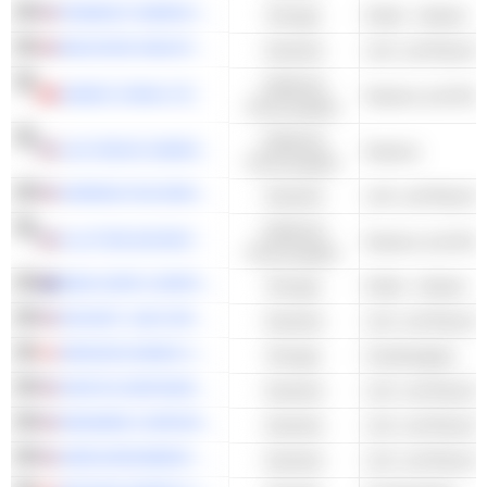
PEABODY ENERGY CORPORATION
Energie
Kohle - Andere
MELROSE INDUSTRIES PLC
Industrie
Zyklische
SANDS CHINA LTD.
Kasinos und Glüc
Konsumgüter
Zyklische
LAS VEGAS SANDS CORP.
Kasinos
Konsumgüter
KARMAN HOLDINGS INC.
Industrie
Zyklische
FLUTTER ENTERTAINMENT PLC
Kasinos und Glüc
Konsumgüter
NEW HOPE CORPORATION LIMITED
Energie
Kohle - Andere
ROCKET LAB CORPORATION
Industrie
DENISON MINES CORP.
Energie
Uranbergbau
KRATOS DEFENSE & SECURITY SOLUTIONS, INC.
Industrie
REDWIRE CORPORATION
Industrie
AEROVIRONMENT, INC.
Industrie