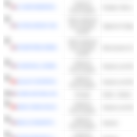
Zyklische
J D WETHERSPOON PLC
Kneipen, Bars un
Konsumgüter
Nicht-zyklische
ALTRIA GROUP, INC.
Konsumgüter
Zigarren & Zigare
und DL
Nicht-zyklische
FEVERTREE DRINKS PLC
Konsumgüter
und DL
Zyklische
CHURCHILL DOWNS INCORPORATED
Kasinos und Glüc
Konsumgüter
Zyklische
GALAXY ENTERTAINMENT GROUP LIMITED
Kasinos und Glüc
Konsumgüter
CORE NATURAL RESOURCES, INC.
Energie
Kohle - Andere
Zyklische
MGM CHINA HOLDINGS LIMITED
Kasinos und Glüc
Konsumgüter
Zyklische
MELCO RESORTS & ENTERTAINMENT LIMITED
Kasinos
Konsumgüter
Zyklische