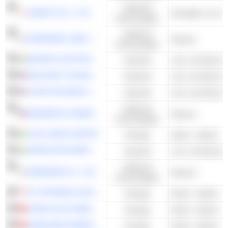
Zyklische
SANKYO CO., LTD.
Konsumgüter
Zyklische
KANGWON LAND, INC.
Kasinos
Konsumgüter
BHARAT ELECTRONICS LIMITED
Industrie
BLACKSKY TECHNOLOGY INC.
Industrie
LOAR HOLDINGS INC.
Industrie
Zyklische
MONARCH CASINO & RESORT, INC.
Kasinos
Konsumgüter
COAL INDIA LIMITED
Energie
Kohle - Andere
HINDUSTAN AERONAUTICS LIMITED
Industrie
Zyklische
PARADISE CO., LTD.
Kasinos
Konsumgüter
PT PETRINDO JAYA KREASI TBK
Energie
Kohle - Andere
CHINA COAL ENERGY COMPANY LIMITED
Energie
Kohle - Andere
YANKUANG ENERGY GROUP COMPANY LIMITED
Energie
Kohle - Andere