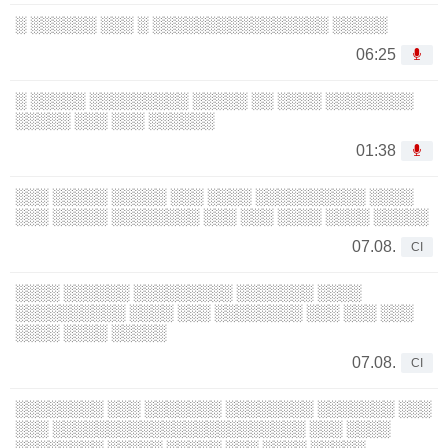
░ ░░░░░░ ░░░ ░ ░░░░░░░░░░░░░░░░ ░░░░░
06:25
░ ░░░░░ ░░░░░░░░░ ░░░░░ ░░ ░░░░ ░░░░░░░░
░░░░░ ░░░ ░░░ ░░░░░░
01:38
░░░ ░░░░░ ░░░░░ ░░░ ░░░░ ░░░░░░░░░░ ░░░░
░░░ ░░░░░ ░░░░░░░░ ░░░ ░░░ ░░░░ ░░░░ ░░░░░
07.08.
CI
░░░░ ░░░░░░ ░░░░░░░░░ ░░░░░░░ ░░░░
░░░░░░░░░░ ░░░░ ░░░ ░░░░░░░░ ░░░ ░░░ ░░░
░░░░ ░░░░ ░░░░░
07.08.
CI
░░░░░░░░ ░░░ ░░░░░░░ ░░░░░░░░ ░░░░░░░ ░░░
░░░ ░░░░░░░░░░░░░░░░░░░░░░░ ░░░ ░░░░