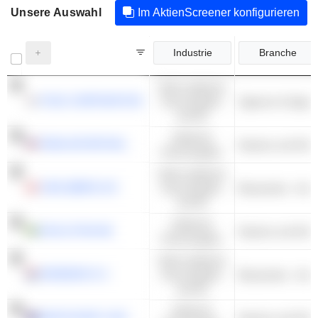
Unsere Auswahl
Im AktienScreener konfigurieren
Industrie
Branche
Nicht-zyklische
KT&G CORPORATION
Konsumgüter
Zigarren & Zigare
und DL
Zyklische
PENN ENTERTAINMENT, INC.
Kasinos und Glüc
Konsumgüter
Nicht-zyklische
CARLSBERG A/S
Konsumgüter
Brauereien - And
und DL
Zyklische
EVOLUTION AB
Kasinos und Glüc
Konsumgüter
Nicht-zyklische
HEINEKEN N.V.
Konsumgüter
Brauereien - And
und DL
Zyklische
ARISTOCRAT LEISURE LIMITED
Kasinos und Glüc