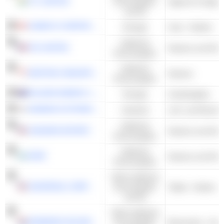
ITC LIMITED
Konsumgüter
Zigarren & Zigare
und DL
CAMECO CORPORATION
Energie
Uran - Andere
Zyklische
FDJ UNITED
Kasinos und Glüc
Konsumgüter
Zyklische
GENTING SINGAPORE LIMITED
Kasinos
Konsumgüter
PALADIN ENERGY LTD
Energie
Uranbergbau
HANWHA SYSTEMS CO., LTD.
Industrie
Zyklische
CAESARS ENTERTAINMENT, INC.
Kasinos und Glüc
Konsumgüter
Zyklische
OPAP
Kasinos und Glüc
Konsumgüter
Nicht-zyklische
UNIVERSAL CORPORATION
Konsumgüter
Tabak - Andere
und DL
Nicht-zyklische
HEINEKEN HOLDING N.V.
Konsumgüter
Brauereien - And