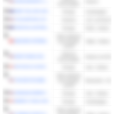
WYNN RESORTS, LIMITED
Kasinos
Konsumgüter
DEEP YELLOW LIMITED
Energie
Uranbergbau
FTAI AVIATION LTD.
Industrie
YANCOAL AUSTRALIA LTD
Energie
Kohle - Andere
Nicht-zyklische
SMOORE INTERNATIONAL HOLDINGS LIMITED
Konsumgüter
Tabak - Andere
und DL
Zyklische
DRAFTKINGS INC.
Kasinos und Glüc
Konsumgüter
AYA GOLD & SILVER INC.
Energie
Uran - Andere
Nicht-zyklische
THE BOSTON BEER COMPANY, INC.
Konsumgüter
Brauereien - And
und DL
URANIUM ENERGY CORP.
Energie
Uran - Andere
ENERGY FUELS INC.
Energie
Uranbergbau
Nicht-zyklische