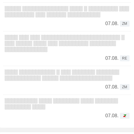
░░░░░ ░░░░░░░░░░░░░░ ░░░░ ░ ░░░░░░░░░ ░░░
░░░░░░░░░ ░░░ ░░░░░░ ░░░░░░░░░░
07.08.
ZM
░░░░ ░░░ ░░░ ░░░░░░░░░░░░░░░░░░░░░░░░ ░
░░░ ░░░░░ ░░░░ ░░░ ░░░░░░░░░ ░░░░░░░░
░░░░░░░░░░░░░
07.08.
RE
░░░░ ░░░░░░░░░░░ ░ ░░░ ░░░░░░░ ░░░░░░░
░░░░░░░░░░░ ░░░░░ ░░░░░░░░░░░░░░░░
07.08.
ZM
░░░░░░░░░░ ░░░░ ░░░░░░░░ ░░░░ ░░░░░░░
░░░░░░░░ ░░░░
07.08.