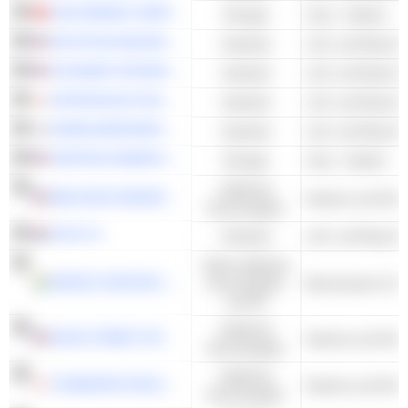
CGN MINING COMPANY LIMITED
Energie
Uran - Andere
INTUITIVE MACHINES, INC.
Industrie
VOYAGER TECHNOLOGIES, INC.
Industrie
ASTROSCALE HOLDINGS INC.
Industrie
KOREA AEROSPACE INDUSTRIES, LTD.
Industrie
CENTRUS ENERGY CORP.
Energie
Uran - Andere
Zyklische
RED ROCK RESORTS, INC.
Kasinos und Glüc
Konsumgüter
CSG N.V.
Industrie
Nicht-zyklische
RADICO KHAITAN LIMITED
Konsumgüter
und DL
Zyklische
RUSH STREET INTERACTIVE, INC.
Kasinos und Glüc
Konsumgüter
Zyklische
TSUBURAYA FIELDS HOLDINGS INC.
Kasinos und Glüc
Konsumgüter