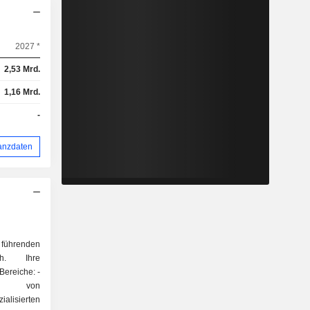
2027 *
2,53 Mrd.
1,16 Mrd.
-
anzdaten
 führenden
ch. Ihre
Bereiche: -
rieb von
isierten