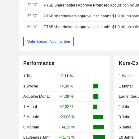
30.07.
PTSB Shareholders Approve Proposed Acquisition by 
30.07.
PTSB shareholders approve Irish bank's $1.9 billion sa
30.07.
PTSB shareholders approve Irish bank's $1.9 billion sa
Mehr Börsen-Nachrichten
Performance
Kurs-Ex
1 Tag
-0,11 %
1 Woche
1 Woche
+4,39 %
1 Monat
Aktueller Monat
+4,39 %
Laufendes 
1 Monat
+2,52 %
1 Jahr
3 Monate
+23,08 %
3 Jahre
6 Monate
+34,29 %
5 Jahre
Laufendes Jahr
+41,78 %
10 Jahre