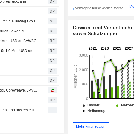
Ölpreisrückgang
DP
Me
verzögerte Kurse Wiener Boerse
DP
PTSB-Aktionäre stimmen vorgeschlagener Übernahme durch die Bawag Group zu
MT
Gewinn- und Verlustrech
 durch Bawag zu
RE
sowie Schätzungen
 1,9 Mrd. USD an BAWAG
RE
PTSB-Aktionäre stimmen dem Verkauf der irischen Bank für 1,9 Mrd. USD an BAWAG zu
RE
DP
DP
DP
Analystenempfehlungen: Drägerwerk, Lindt, Swatch, Amcor, Coreweave, JPMorgan Chase…
DP
BAWAG Group AG legt Ergebniszahlen für das zweite Quartal und das erste Halbjahr bis zum 30. Juni 2026 vor
CI
Mehr Finanzdaten