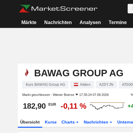
Märkte
Nachrichten
Analysen
Termine
BAWAG GROUP AG
Kurs BAWAG Group AG
Aktien
A2DYJN
AT00
Markt geschlossen -
Wiener Boerse
17:35:24 07.08.2026
%
182,90
-0,11 %
EUR
+
Übersicht
Kurse
Charts
Nachrichten
Untern