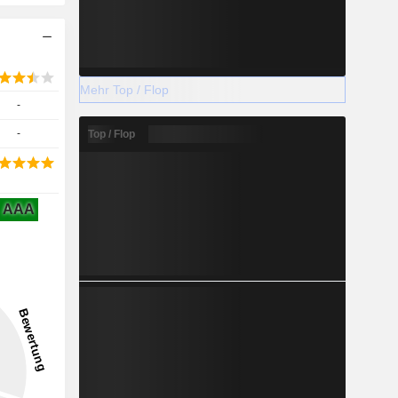
Mehr Top / Flop
-
-
Top / Flop
AAA