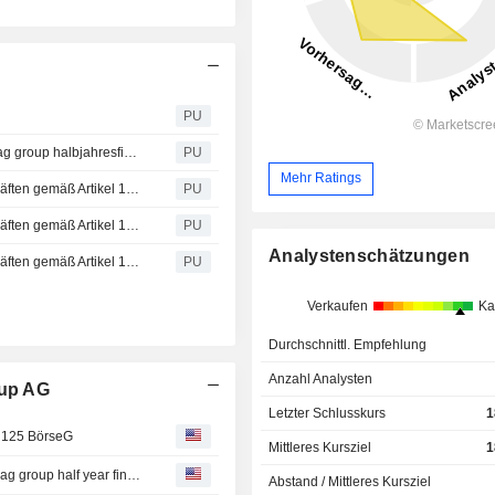
PU
BAWAG : Halbjahresfinanzbericht 2026 (20260731 bawag group halbjahresfinanzbericht 2026 data)
PU
Mehr Ratings
PTA-DD: Mitteilung über Eigengeschäfte von Führungskräften gemäß Artikel 19 MAR
PU
PTA-DD: Mitteilung über Eigengeschäfte von Führungskräften gemäß Artikel 19 MAR
PU
Analystenschätzungen
PTA-DD: Mitteilung über Eigengeschäfte von Führungskräften gemäß Artikel 19 MAR
PU
Verkaufen
Ka
Durchschnittl. Empfehlung
Anzahl Analysten
oup AG
Letzter Schlusskurs
1
le 125 BörseG
Mittleres Kursziel
1
BAWAG : Half-year financial report 2026 (20260731 bawag group half year financial report 2026 data)
Abstand / Mittleres Kursziel