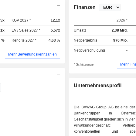
Finanzen
,5x
KGV 2027 *
12,1x
2026 *
91x
EV / Sales 2027 *
5,57x
Umsatz
2,38 Mrd.
3 %
Rendite 2027 *
4,63 %
Nettoergebnis
970 Mio.
Nettoverschuldung
-
Mehr Bewertungskennzahlen
Mehr Fin
* Schätzungen
Unternehmensprofil
Die BAWAG Group AG ist eine der
Bankengruppen in Österrei
Geschäftstätigkeit gliedert sich in vier 
Privatkundengeschäft: Vert
konventionellen und spezial