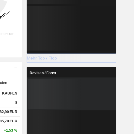
Mehr Top / Flop
Devisen / Forex
ufen
KAUFEN
8
82,90
EUR
85,70
EUR
+1,53 %