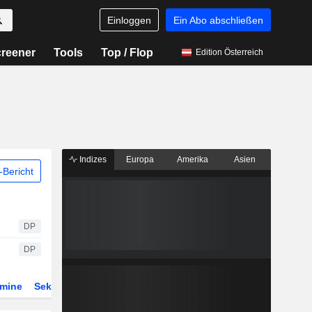
Einloggen
Ein Abo abschließen
reener
Tools
Top / Flop
Edition Österreich
Indizes
Europa
Amerika
Asien
Bericht
DP
DP
rmine
Sektor
Derivate
ETFs