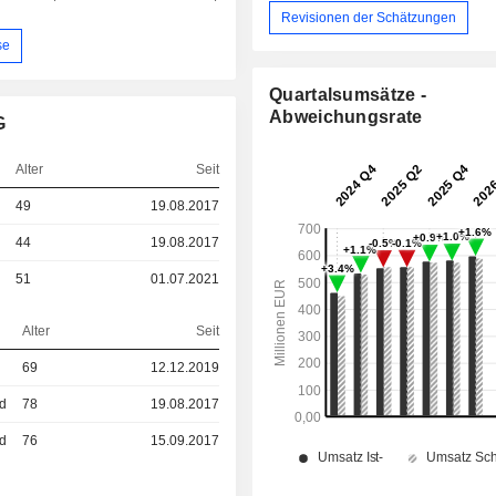
Revisionen der Schätzungen
se
Quartalsumsätze -
Abweichungsrate
G
Alter
Seit
49
19.08.2017
44
19.08.2017
51
01.07.2021
Alter
Seit
69
12.12.2019
ed
78
19.08.2017
ed
76
15.09.2017