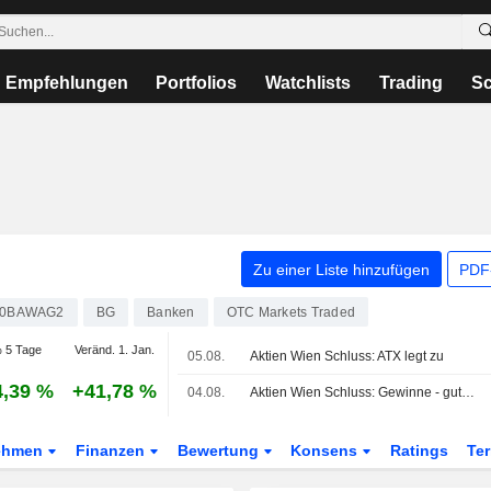
Empfehlungen
Portfolios
Watchlists
Trading
Sc
Zu einer Liste hinzufügen
PDF-
00BAWAG2
BG
Banken
OTC Markets Traded
 5 Tage
Veränd. 1. Jan.
05.08.
Aktien Wien Schluss: ATX legt zu
4,39 %
+41,78 %
04.08.
Aktien Wien Schluss: Gewinne - gute US-Vorgaben und Ölpreisrückgang
ehmen
Finanzen
Bewertung
Konsens
Ratings
Te