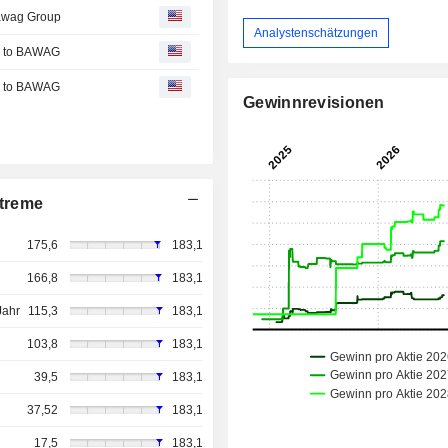
Bawag Group
Analystenschätzungen
le to BAWAG
le to BAWAG
Gewinnrevisionen
treme
175,6
183,1
166,8
183,1
Jahr
115,3
183,1
103,8
183,1
39,5
183,1
37,52
183,1
17,5
183,1