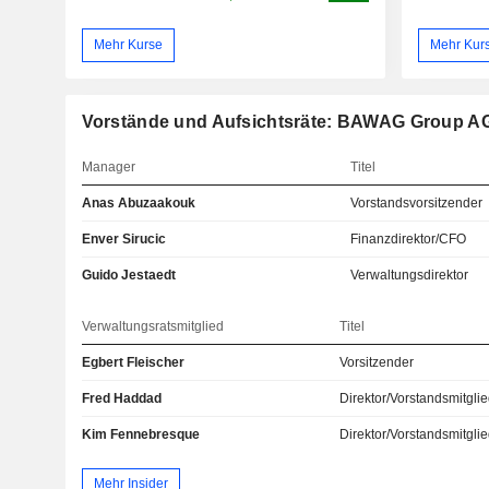
Mehr Kurse
Mehr Kur
Vorstände und Aufsichtsräte: BAWAG Group A
Manager
Titel
Anas Abuzaakouk
Vorstandsvorsitzender
Enver Sirucic
Finanzdirektor/CFO
Guido Jestaedt
Verwaltungsdirektor
Verwaltungsratsmitglied
Titel
Egbert Fleischer
Vorsitzender
Fred Haddad
Direktor/Vorstandsmitgli
Kim Fennebresque
Direktor/Vorstandsmitgli
Mehr Insider