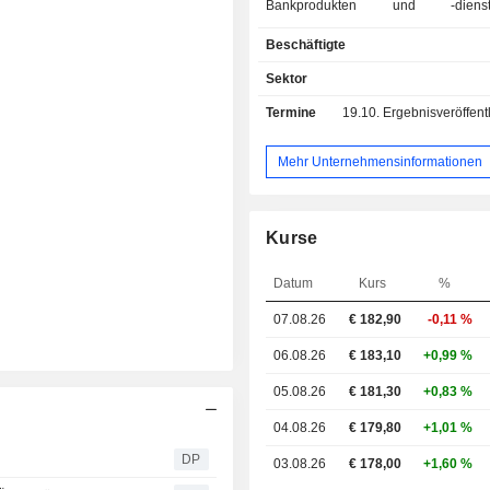
Bankprodukten und -dienstle
(Konsumentenkredite, Wohnungsba
Beschäftigte
Leasing, Versicherungen u
Firmenkundengeschäft; - Finanzierungs- und
Sektor
Investmentbanking; - Marktbankgeschäft; Ende
Termine
19.10.
Ergebnisveröffentlichun
2025 verwaltete die Gruppe 47,4 
Euro an Sichteinlagen und 50,7 Mill
an Sichtkrediten.
Mehr Unternehmensinformationen
Kurse
Datum
Kurs
%
07.08.26
€ 182,90
-0,11 %
06.08.26
€ 183,10
+0,99 %
05.08.26
€ 181,30
+0,83 %
04.08.26
€ 179,80
+1,01 %
DP
03.08.26
€ 178,00
+1,60 %