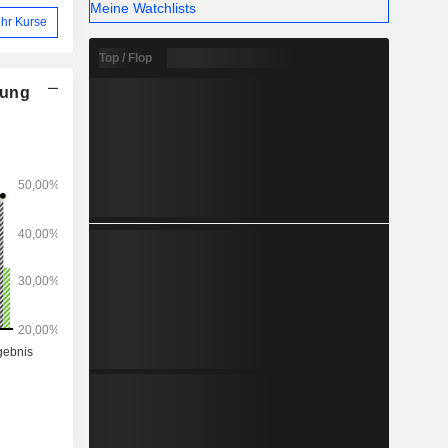
Meine Watchlists
hr Kurse
Top / Flop
nung