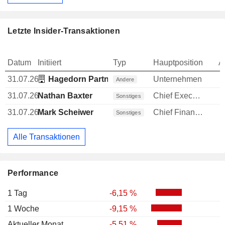
Letzte Insider-Transaktionen
Datum
Initiiert
Typ
Hauptposition
A
31.07.26
Hagedorn Partnership LP
Unternehmen
Andere
31.07.26
Nathan Baxter
Chief Executive Officer (CEO)
Sonstiges
31.07.26
Mark Scheiwer
Chief Financial Officer (CFO)
Sonstiges
Alle Transaktionen
Performance
1 Tag
-6,15 %
1 Woche
-9,15 %
Aktueller Monat
-5,51 %