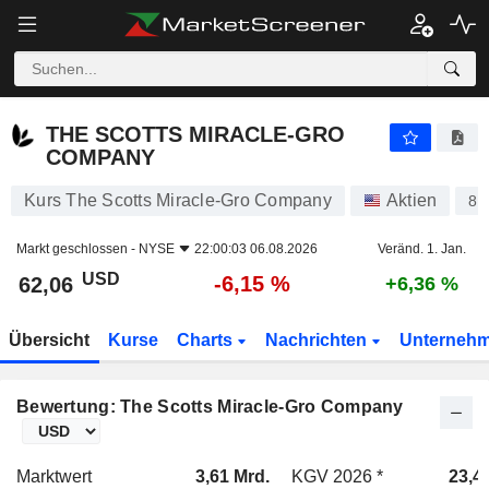
THE SCOTTS MIRACLE-GRO COMPANY
62,06
$
-6,15 %
THE SCOTTS MIRACLE-GRO
COMPANY
Kurs The Scotts Miracle-Gro Company
Aktien
88
Markt geschlossen -
NYSE
22:00:03 06.08.2026
Veränd. 1. Jan.
USD
-6,15 %
62,06
+6,36 %
Übersicht
Kurse
Charts
Nachrichten
Unterneh
Bewertung: The Scotts Miracle-Gro Company
Marktwert
3,61 Mrd.
KGV 2026 *
23,4