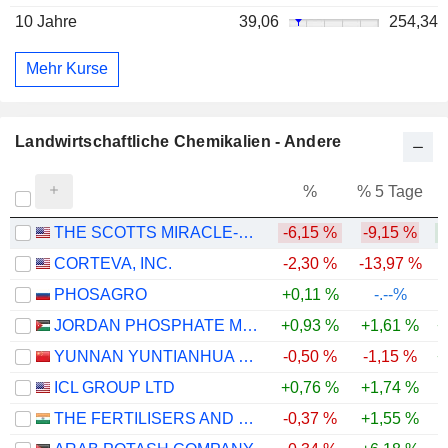
10 Jahre
39,06
254,34
Mehr Kurse
Landwirtschaftliche Chemikalien - Andere
%
% 5 Tage
%
THE SCOTTS MIRACLE-GRO COMPANY
-6,15 %
-9,15 %
CORTEVA, INC.
-2,30 %
-13,97 %
PHOSAGRO
+0,11 %
-.--%
JORDAN PHOSPHATE MINES CO. PLC
+0,93 %
+1,61 %
+
YUNNAN YUNTIANHUA CO., LTD.
-0,50 %
-1,15 %
+
ICL GROUP LTD
+0,76 %
+1,74 %
-
THE FERTILISERS AND CHEMICALS TRAVANCORE LIMITED
-0,37 %
+1,55 %