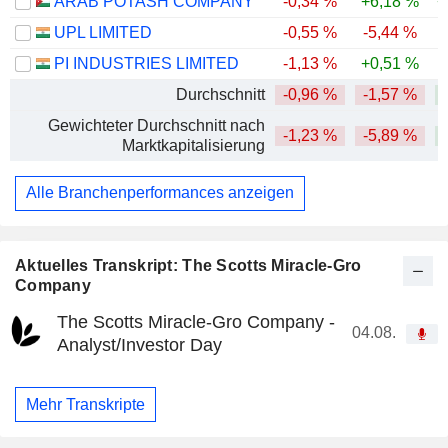
ARAB POTASH COMPANY
-0,34 %
+6,18 %
+
UPL LIMITED
-0,55 %
-5,44 %
-
PI INDUSTRIES LIMITED
-1,13 %
+0,51 %
-
Durchschnitt
-0,96 %
-1,57 %
Gewichteter Durchschnitt nach
-1,23 %
-5,89 %
Marktkapitalisierung
Alle Branchenperformances anzeigen
Aktuelles Transkript: The Scotts Miracle-Gro
Company
The Scotts Miracle-Gro Company -
04.08.
Analyst/Investor Day
Mehr Transkripte