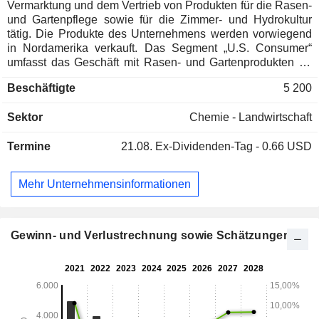
Vermarktung und dem Vertrieb von Produkten für die Rasen-
und Gartenpflege sowie für die Zimmer- und Hydrokultur
tätig. Die Produkte des Unternehmens werden vorwiegend
in Nordamerika verkauft. Das Segment „U.S. Consumer“
umfasst das Geschäft mit Rasen- und Gartenprodukten für
Endverbraucher in den Vereinigten Staaten. Zu den Marken
Beschäftigte
5 200
für Rasen- und Gartenprodukte für Endverbraucher gehören
Scotts, Turf Builder, Rasendünger und Scotts-Gras-
Sektor
Chemie - Landwirtschaft
Saatgutprodukte; Miracle-Gro-Erde, Pflanzennahrung und
Gartenprodukte; Ortho-Herbizide und -Pestizide sowie
Termine
21.08.
Ex-Dividenden-Tag - 0.66 USD
Tomcat-Produkte zur Bekämpfung von Nagetieren und zur
Abwehr von Tieren. Das Segment „Sonstige“ umfasst das
Verbraucher-Rasen- und Gartengeschäft in Kanada. Zu den
Mehr Unternehmensinformationen
Produkten gehören Turf Builder Halts Crabgrass Preventer
mit Rasendünger, Turf Builder Weed & Feed5, Turf Builder
SummerGuard Rasendünger mit Insektenbekämpfung, Turf
Builder Southern Rasendünger, Turf Builder EdgeGuard
Gewinn- und Verlustrechnung sowie Schätzungen
Mini-Streuwagen, Turf Builder Bonus S Southern Weed &
Feed₂ Turf Builder Rasendünger und weitere.