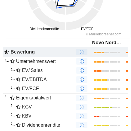
Novo Nordisk A/S
Bewertung
Unternehmenswert
EV/ Sales
EV/EBITDA
EV/FCF
Eigenkapitalwert
KGV
KBV
Dividendenrendite