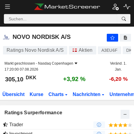
NOVO NORDISK A/S
305,10
kr
+3,92 %
NOVO NORDISK A/S
Ratings Novo Nordisk A/S
Aktien
A3EU6F
DK0
Markt geschlossen -
Nasdaq Copenhagen
Veränd. 1.
17:20:00 07.08.2026
Jan.
DKK
+3,92 %
305,10
-6,20 %
Übersicht
Kurse
Charts
Nachrichten
Unterneh
Ratings Surperformance
Trader
Investment