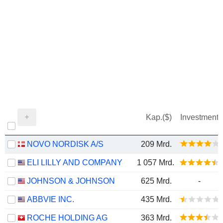
Kap.($)
Investment
NOVO NORDISK A/S
209 Mrd.
ELI LILLY AND COMPANY
1 057 Mrd.
JOHNSON & JOHNSON
625 Mrd.
-
ABBVIE INC.
435 Mrd.
ROCHE HOLDING AG
363 Mrd.