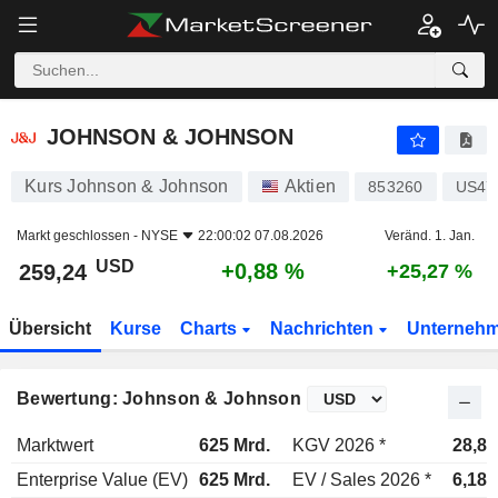
JOHNSON & JOHNSON
259,24
$
+0,88 %
JOHNSON & JOHNSON
Kurs Johnson & Johnson
Aktien
853260
US47
Markt geschlossen -
NYSE
22:00:02 07.08.2026
Veränd. 1. Jan.
USD
+0,88 %
259,24
+25,27 %
Übersicht
Kurse
Charts
Nachrichten
Unterneh
Bewertung: Johnson & Johnson
Marktwert
625 Mrd.
KGV 2026 *
28,8x
Enterprise Value (EV)
625 Mrd.
EV / Sales 2026 *
6,18x