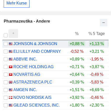
Mehr Kurse
Pharmazeutika - Andere
%
% 5 Tage
%
JOHNSON & JOHNSON
+0,88 %
+1,13 %
+
ELI LILLY AND COMPANY
-0,52 %
+3,21 %
+
ABBVIE INC.
+0,89 %
-1,95 %
+
ROCHE HOLDING AG
+0,71 %
+3,87 %
+
NOVARTIS AG
+0,64 %
-0,49 %
+
ASTRAZENECA PLC
+0,39 %
-5,83 %
AMGEN INC.
+1,51 %
+6,69 %
+
NOVO NORDISK A/S
+3,92 %
-0,46 %
GILEAD SCIENCES, INC.
+1,80 %
+2,30 %
+