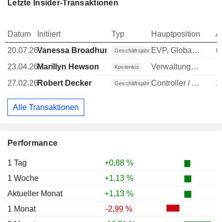
Letzte Insider-Transaktionen
Datum
Initiiert
Typ
Hauptposition
A
20.07.26
Vanessa Broadhurst
EVP, Global Corp Affairs
6
Geschäftsjahr
23.04.26
Marillyn Hewson
Verwaltungsratsmitglied
Kostenlos
27.02.26
Robert Decker
Controller / Auditor
1
Geschäftsjahr
Alle Transaktionen
Performance
1 Tag
+0,88 %
1 Woche
+1,13 %
Aktueller Monat
+1,13 %
1 Monat
-2,99 %