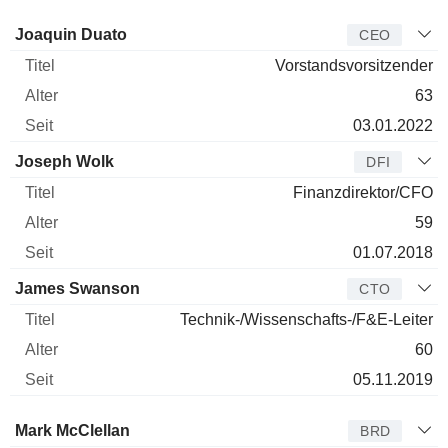
Manager
Titel
Alter
Seit
Joaquin Duato
CEO
Vorstandsvorsitzender
63
03.01.2022
Joseph Wolk
DFI
Finanzdirektor/CFO
59
01.07.2018
James Swanson
CTO
Technik-/Wissenschafts-/F&E-Leiter
60
05.11.2019
Verwaltungsratsmitglied
Titel
Alter
Seit
Mark McClellan
BRD