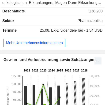
onkologischen Erkrankungen, Magen-Darm-Erkrankungen,
Infektions-, Immunologie-, Neurologie- und Dermatologie-
Beschäftigte
138 200
Erkrankungen usw.; - Medizinische Produkte und Geräte
(35,9 %): Diagnosesysteme, orthopädische und
Sektor
Pharmazeutika
gynäkologische Geräte, chirurgisches Material usw. für
medizinisches Fachpersonal; Ende 2025 verfügt Johnson &
Termine
25.08.
Ex-Dividenden-Tag - 1.34 USD
Johnson über 63 Produktionsstätten in den Vereinigten
Staaten (22), Nordamerika (7), Europa (22), Afrika und
Asien/Pazifik (12). Die Vereinigten Staaten machen 57,1 %
Mehr Unternehmensinformationen
des Nettoumsatzes aus.
Gewinn- und Verlustrechnung sowie Schätzungen