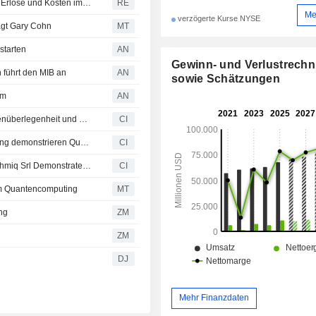
Kyndryl verfehlt Quartalsschätzungen wegen schwacher Erlöse und Kosten im Zusammenhang mit Stellenabbau
RE
Me
verzögerte Kurse NYSE
sagt Gary Cohn
MT
starten
AN
Gewinn- und Verlustrech
 führt den MIB an
AN
sowie Schätzungen
rm
AN
IBM und die University of Chicago demonstrieren Quantenüberlegenheit und etablieren vertrauenswürdige Quantenberechnungen auf logischen Schaltkreisen
CI
IBM Quantum Computing und Qedma Quantum Computing demonstrieren Quantenüberlegenheit und modellieren Physik jenseits klassischer Grenzen durch vertrauenswürdige Quantenberechnungen
CI
International Business Machines Corporation And Algorithmiq Srl Demonstrate Quantum Advantage, Establishing A Framework For Trusted Quantum Computation Beyond Classical Verification
CI
 im Quantencomputing
MT
ung
ZM
ZM
DJ
Mehr Finanzdaten