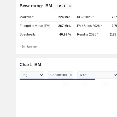
Bewertung: IBM
Marktwert
224 Mrd.
KGV 2026 *
23,
Enterprise Value (EV)
267 Mrd.
EV / Sales 2026 *
3,7
Streubesitz
40,99 %
Rendite 2026 *
2,85
* Schätzungen
Chart: IBM