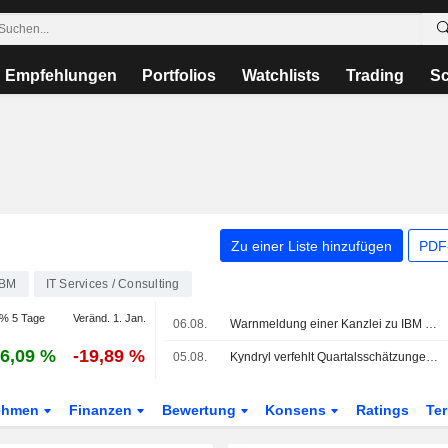
Empfehlungen
Portfolios
Watchlists
Trading
Sc
Zu einer Liste hinzufügen
PDF-
IBM
IT Services / Consulting
% 5 Tage
Veränd. 1. Jan.
06.08.
Warnmeldung einer Kanzlei zu IBM zurückgezogen
6,09 %
-19,89 %
05.08.
Kyndryl verfehlt Quartalsschätzungen wegen schwacher Erlöse und Kosten im Zusammenhang mit Stellenabbau
ehmen
Finanzen
Bewertung
Konsens
Ratings
Te