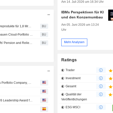
Am 14. Juli 2026 um 16:34 Uhr
IBMs Perspektiven für KI
und den Konzernumbau
Am 05. Juni 2026 um 13:24
HCL Technologies : übernimmt ausgewählte IBM-Softwareprodukte für 1,8 Mrd. US-Dollar
BU
Uhr
International Business Machines Corp. : IBM und Actifio bauen Cloud-Portfolio von IBM mit neuen leistungsstarken Daten-Virtualisierungslösungen aus
BU
Mehr Analysen
International Business Machines Corp. : Louisiana Sheriffs' Pension and Relief Fund gegen IBM
BU
Ratings
Trader
Investment
TRP Infrastructure Services, an Arlington Capital Partners Portfolio Company, Strengthens Industry Leadership Through Five Strategic Acquisitions
Gesamt
Qualität der
Veröffentlichungen
Patagonia CEO Ryan Gellert to Receive Concordia's 2026 Leadership Award for Reshaping Corporate Accountability
ESG MSCI