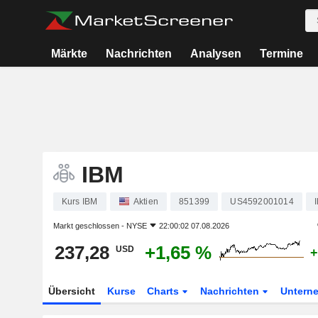
Märkte
Nachrichten
Analysen
Termine
IBM
Kurs IBM
Aktien
851399
US4592001014
Markt geschlossen -
NYSE
22:00:02 07.08.2026
237,28
+1,65 %
USD
+
Übersicht
Kurse
Charts
Nachrichten
Untern