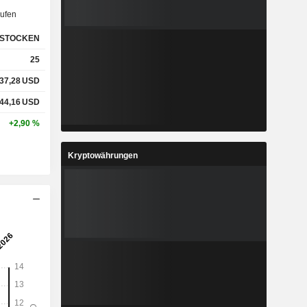
ufen
STOCKEN
25
37,28
USD
44,16
USD
+2,90 %
Kryptowährungen