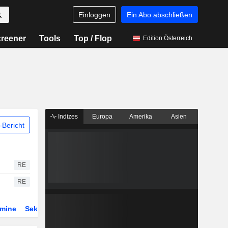
Einloggen
Ein Abo abschließen
reener
Tools
Top / Flop
Edition Österreich
Indizes
Europa
Amerika
Asien
Bericht
RE
RE
rmine
Sektor
Derivate
ETFs