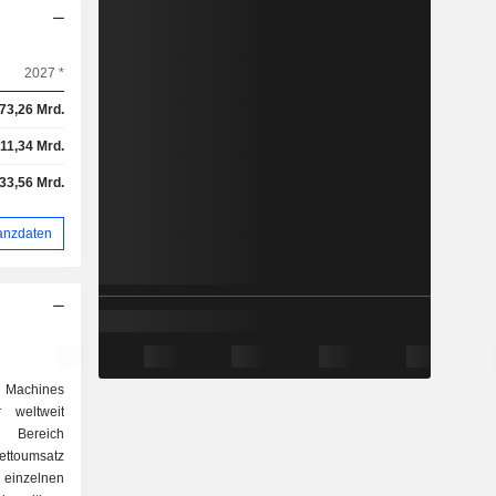
2027 *
73,26 Mrd.
11,34 Mrd.
33,56 Mrd.
anzdaten
Machines
 weltweit
 Bereich
ettoumsatz
 einzelnen