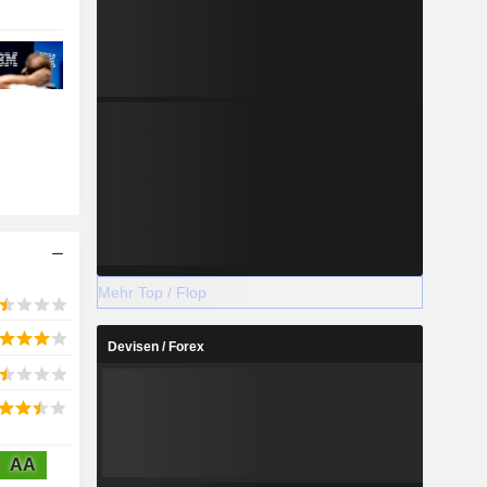
Mehr Top / Flop
Devisen / Forex
AA