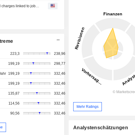
Kyndryl misses quarterly estimates on weak revenue and charges linked to job cuts
treme
223,3
238,96
199,19
298,77
Jahr
199,19
332,46
199,19
332,46
135,87
332,46
114,56
332,46
Mehr Ratings
90,56
332,46
se
Analystenschätzungen