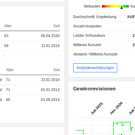
Verkaufen
Ka
Durchschnittl. Empfehlung
AUF
Alter
Seit
Anzahl Analysten
Letzter Schlusskurs
2
63
06.04.2020
Mittleres Kursziel
2
59
11.01.2018
Abstand / Mittleres Kursziel
-
-
Analystenschätzungen
Alter
Seit
ed
71
23.02.2010
Gewinnrevisionen
ed
71
01.01.2012
ed
65
01.09.2014