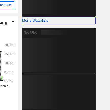
hr Kurse
Meine Watchlists
nung
Top / Flop