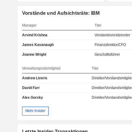
Vorstände und Aufsichtsräte: IBM
Manager
Titel
Arvind Krishna
Vorstandsvorsitzender
James Kavanaugh
Finanzdirektor/CFO
Joanne Wright
Geschäftsführer
Verwaltungsratsmitglied
Titel
Andrew Liveris
Direktor/Vorstandsmitgli
David Farr
Direktor/Vorstandsmitgli
Alex Gorsky
Direktor/Vorstandsmitgli
Mehr Insider
Letzte Insider-Transaktionen