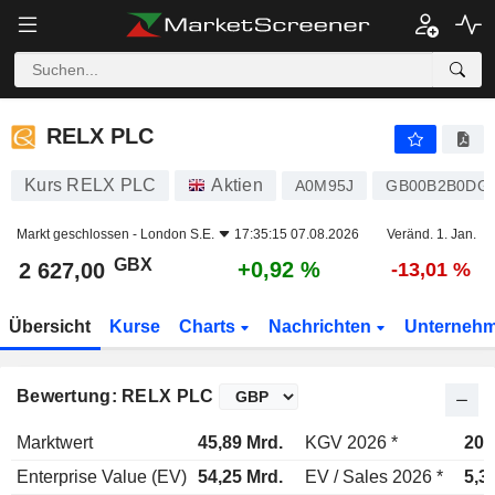
RELX PLC
2 627,00
p
+0,92 %
RELX PLC
Kurs RELX PLC
Aktien
A0M95J
GB00B2B0DG
Markt geschlossen -
London S.E.
17:35:15 07.08.2026
Veränd. 1. Jan.
GBX
+0,92 %
2 627,00
-13,01 %
Übersicht
Kurse
Charts
Nachrichten
Unterneh
Bewertung: RELX PLC
Marktwert
45,89 Mrd.
KGV 2026 *
20,
Enterprise Value (EV)
54,25 Mrd.
EV / Sales 2026 *
5,3