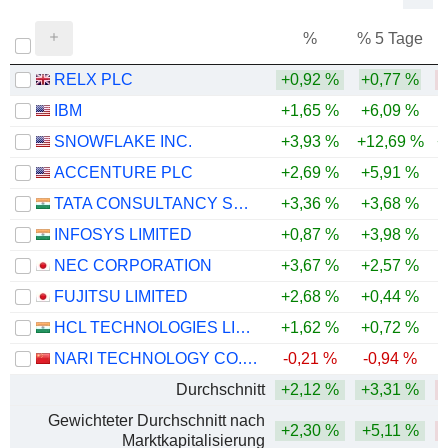
%
% 5 Tage
%
RELX PLC
+0,92 %
+0,77 %
-
IBM
+1,65 %
+6,09 %
SNOWFLAKE INC.
+3,93 %
+12,69 %
+
ACCENTURE PLC
+2,69 %
+5,91 %
-
TATA CONSULTANCY SERVICES LTD.
+3,36 %
+3,68 %
-
INFOSYS LIMITED
+0,87 %
+3,98 %
-
NEC CORPORATION
+3,67 %
+2,57 %
FUJITSU LIMITED
+2,68 %
+0,44 %
HCL TECHNOLOGIES LIMITED
+1,62 %
+0,72 %
NARI TECHNOLOGY CO., LTD.
-0,21 %
-0,94 %
Durchschnitt
+2,12 %
+3,31 %
Gewichteter Durchschnitt nach
+2,30 %
+5,11 %
Marktkapitalisierung