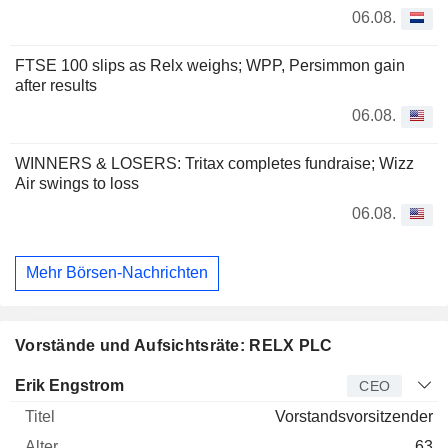
06.08.
FTSE 100 slips as Relx weighs; WPP, Persimmon gain
after results
06.08.
WINNERS & LOSERS: Tritax completes fundraise; Wizz
Air swings to loss
06.08.
Mehr Börsen-Nachrichten
Vorstände und Aufsichtsräte: RELX PLC
Manager
Titel
Alter
Seit
Erik Engstrom
CEO
Vorstandsvorsitzender
63