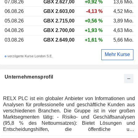
07.08.26
GBX 2.627,00
+0,92 %
13,6 Mio.
06.08.26
GBX 2.603,00
-4,13 %
4,52 Mio.
05.08.26
GBX 2.715,00
+0,56 %
3,89 Mio.
04.08.26
GBX 2.700,00
+1,93 %
4,63 Mio.
03.08.26
GBX 2.649,00
+1,61 %
5,66 Mio.
Mehr Kurse
verzögerte Kurse London S.E.
Unternehmensprofil
RELX PLC ist ein globaler Anbieter von Informationen und
Analysen für professionelle und geschäftliche Kunden aus
verschiedenen Branchen. Die Gruppe ist in vier großen
Marktsegmenten tätig: - Risiko- und Geschäftsanalysen
(95,8 % des Nettoumsatzes): Bietet Lösungen und
Entscheidungshilfen, die öffentliche und
branchenspezifische Inhalte mit fortschrittlicher Technologie