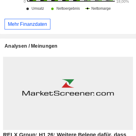
Nettoumsatz gliedert sich nach Art der Einnahmen in
Abonnementumsätze (54,1 %) und Transaktionsumsätze
(45,9 %). Der Nettoumsatz verteilt sich geografisch wie folgt:
Vereinigtes Königreich (6,6 %), Europa (14,2 %),
Mehr Finanzdaten
Nordamerika (58,2 %) und Sonstige (20,3 %).
Analysen / Meinungen
RELX Group: H1 26: Weitere Belege dafür, dass