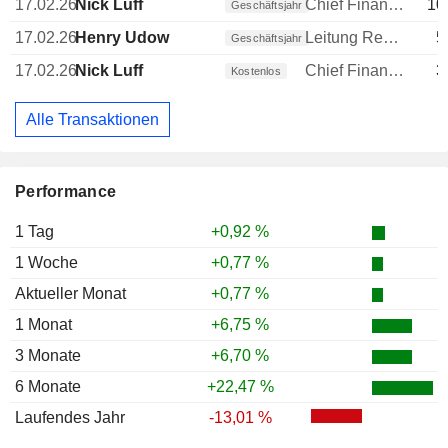
17.02.26
Nick Luff
Chief Financial Officer (CFO)
10
Geschäftsjahr
17.02.26
Henry Udow
Leitung Rechtsabteilung
5
Geschäftsjahr
17.02.26
Nick Luff
Chief Financial Officer (CFO)
3
Kostenlos
Alle Transaktionen
Performance
1 Tag
+0,92 %
1 Woche
+0,77 %
Aktueller Monat
+0,77 %
1 Monat
+6,75 %
3 Monate
+6,70 %
6 Monate
+22,47 %
Laufendes Jahr
-13,01 %