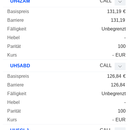
CALL
UH4ZAM
131,19
€
131,19
Unbegrenzt
-
100
-
EUR
CALL
UH5ABD
126,84
€
126,84
Unbegrenzt
-
100
-
EUR