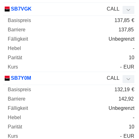
SB7VGK
CALL
137,85
€
137,85
Unbegrenzt
-
10
-
EUR
SB7Y0M
CALL
132,19
€
142,92
Unbegrenzt
-
10
-
EUR