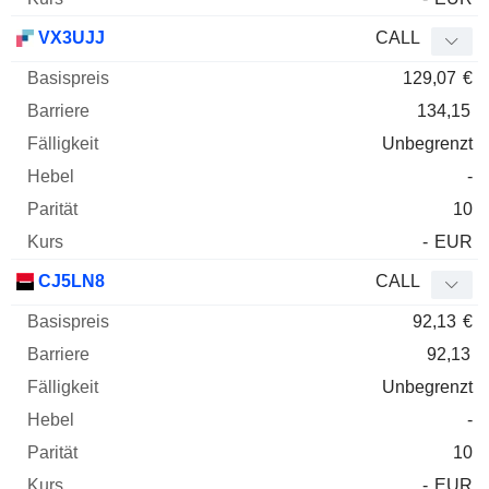
VX3UJJ
CALL
129,07
€
134,15
Unbegrenzt
-
10
-
EUR
CJ5LN8
CALL
92,13
€
92,13
Unbegrenzt
-
10
-
EUR