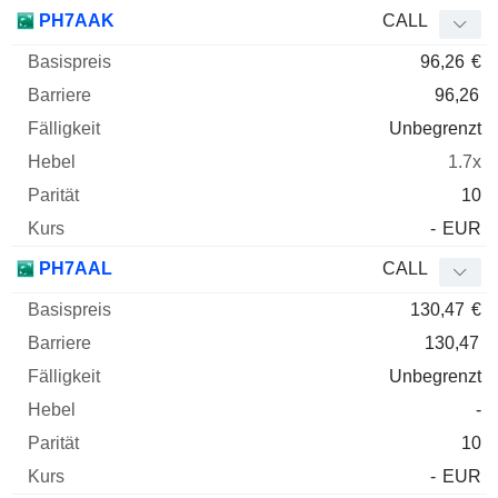
PH7AAK
CALL
96,26
€
96,26
Unbegrenzt
1.7x
10
-
EUR
PH7AAL
CALL
130,47
€
130,47
Unbegrenzt
-
10
-
EUR