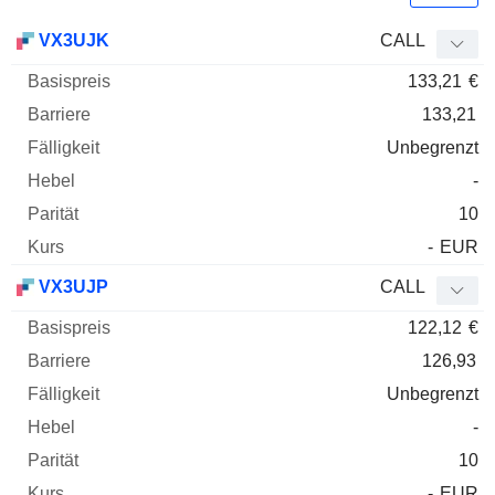
Basispreis
Barriere
Fälligkeit
Elastizität
VX3UJK
CALL
WKN
Typ
Paritä
133,21
€
133,21
Unbegrenzt
-
10
-
EUR
VX3UJP
CALL
122,12
€
126,93
Unbegrenzt
-
10
-
EUR