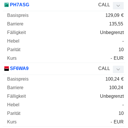
PH7ASG
CALL
129,09
€
135,55
Unbegrenzt
-
10
-
EUR
SF6WA9
CALL
100,24
€
100,24
Unbegrenzt
-
10
-
EUR