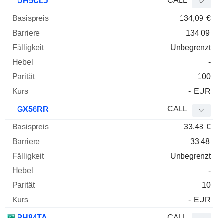
CALL
UH5CLJ
134,09
€
134,09
Unbegrenzt
-
100
-
EUR
CALL
GX58RR
33,48
€
33,48
Unbegrenzt
-
10
-
EUR
PH84TA
CALL