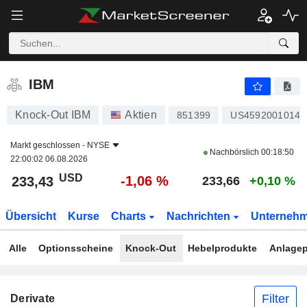
IBM
233,43
$
-1,06 %
IBM
Knock-Out IBM
Aktien
851399
US4592001014
Markt geschlossen -
NYSE
Nachbörslich
00:18:50
22:00:02 06.08.2026
USD
-1,06 %
233,43
233,66
+0,10 %
Übersicht
Kurse
Charts
Nachrichten
Unterneh
Alle
Optionsscheine
Knock-Out
Hebelprodukte
Anlagep
Filter
Derivate