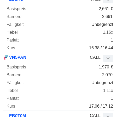
2,661
€
2,661
Unbegrenzt
1.16x
1
16.38 / 16.44
VN5PAN
CALL
1,970
€
2,070
Unbegrenzt
1.11x
1
17.06 / 17.12
CALL
EB0T0M