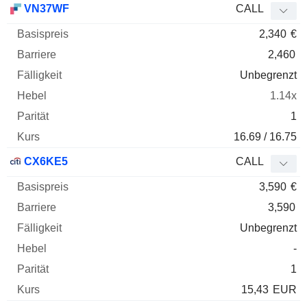
VN37WF
CALL
2,340
€
2,460
Unbegrenzt
1.14x
1
16.69 / 16.75
CX6KE5
CALL
3,590
€
3,590
Unbegrenzt
-
1
15,43
EUR