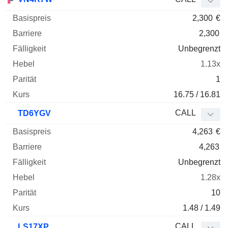
2,300
€
2,300
Unbegrenzt
1.13x
1
16.75 / 16.81
CALL
TD6YGV
4,263
€
4,263
Unbegrenzt
1.28x
10
1.48 / 1.49
CALL
LS17XP