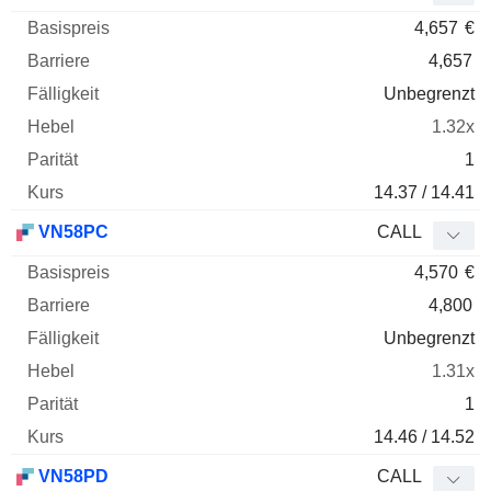
4,657
€
4,657
Unbegrenzt
1.32x
1
14.37 / 14.41
VN58PC
CALL
4,570
€
4,800
Unbegrenzt
1.31x
1
14.46 / 14.52
VN58PD
CALL