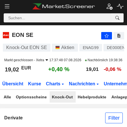
EON SE
19,02
€
+0,40 %
EON SE
Knock-Out EON SE
Aktien
ENAG99
DE000EN
Markt geschlossen -
Xetra
17:37:48 07.08.2026
Nachbörslich
19:38:36
EUR
+0,40 %
19,02
19,01
-0,06 %
Übersicht
Kurse
Charts
Nachrichten
Unterneh
Alle
Optionsscheine
Knock-Out
Hebelprodukte
Anlagep
Filter
Derivate