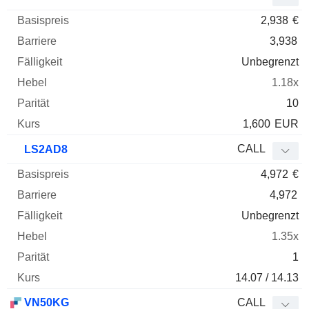
2,938
€
3,938
Unbegrenzt
1.18x
10
1,600
EUR
CALL
LS2AD8
4,972
€
4,972
Unbegrenzt
1.35x
1
14.07 / 14.13
VN50KG
CALL