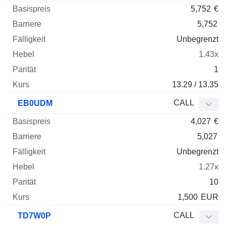
5,752
€
5,752
Unbegrenzt
1.43x
1
13.29 / 13.35
CALL
EB0UDM
4,027
€
5,027
Unbegrenzt
1.27x
10
1,500
EUR
CALL
TD7W0P