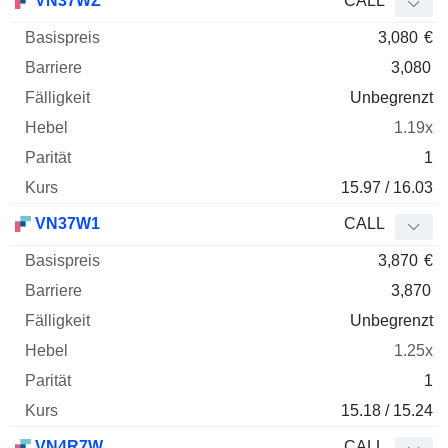
VN37WZ
CALL
3,080
€
3,080
Unbegrenzt
1.19x
1
15.97 / 16.03
VN37W1
CALL
3,870
€
3,870
Unbegrenzt
1.25x
1
15.18 / 15.24
VN4R7W
CALL