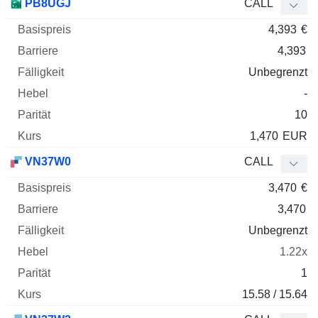
PB8UGJ
CALL
4,393
€
4,393
Unbegrenzt
-
10
1,470
EUR
VN37W0
CALL
3,470
€
3,470
Unbegrenzt
1.22x
1
15.58 / 15.64