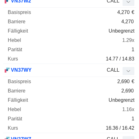
VN37W2
CALL
4,270
€
4,270
Unbegrenzt
1.29x
1
14.77 / 14.83
VN37WY
CALL
2,690
€
2,690
Unbegrenzt
1.16x
1
16.36 / 16.42