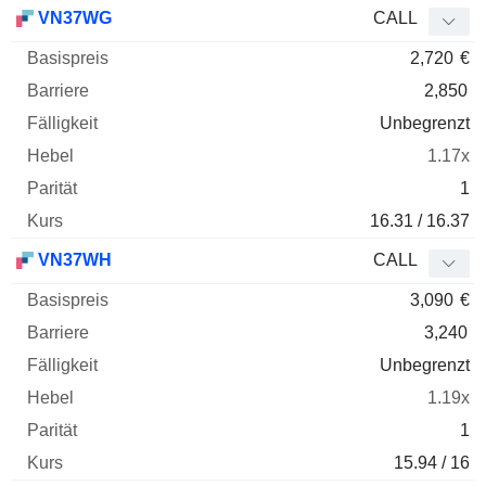
Basispreis
Barriere
Fälligkeit
Elastizität
VN37WG
CALL
WKN
Typ
Paritä
2,720
€
2,850
Unbegrenzt
1.17x
1
16.31 / 16.37
VN37WH
CALL
3,090
€
3,240
Unbegrenzt
1.19x
1
15.94 / 16