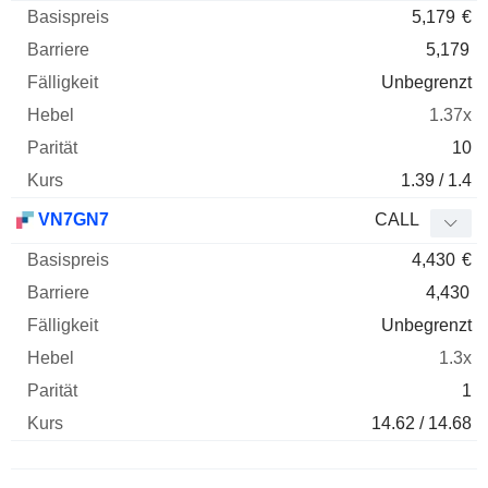
5,179
€
5,179
Unbegrenzt
1.37x
10
1.39 / 1.4
VN7GN7
CALL
4,430
€
4,430
Unbegrenzt
1.3x
1
14.62 / 14.68