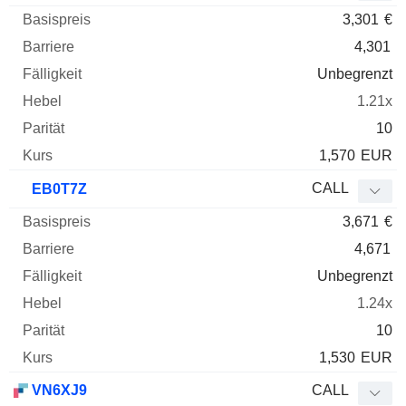
3,301
€
4,301
Unbegrenzt
1.21x
10
1,570
EUR
CALL
EB0T7Z
3,671
€
4,671
Unbegrenzt
1.24x
10
1,530
EUR
VN6XJ9
CALL