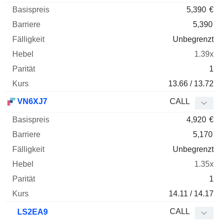
5,390
€
5,390
Unbegrenzt
1.39x
1
13.66 / 13.72
VN6XJ7
CALL
4,920
€
5,170
Unbegrenzt
1.35x
1
14.11 / 14.17
CALL
LS2EA9