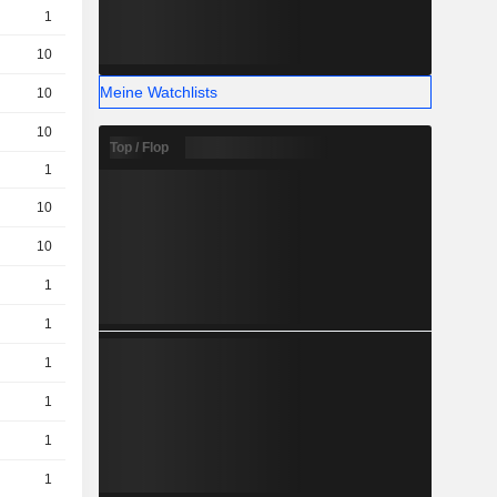
1
5.96 / 5.98
10
0.71 / 0.72
Meine Watchlists
10
0.26 / 0.27
10
0.44 / 0.45
Top / Flop
1
0.26 / 0.27
10
0.73 / 0.75
10
0.5 / 0.52
1
4.2 / 4.25
1
0.08 / 0.13
1
9 / 9.05
1
7.04 / 7.09
1
6.64 / 6.65
1
4.71 / 4.72