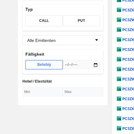
PC3Z
Typ
PC3Z
PC3Z
CALL
PUT
PC3Z
PC3Z
Alle Emittenten
PC3Z
Fälligkeit
PC3Z
Beliebig
PC3Z
PC3Z
Hebel / Elastizität
PC3Z
PC3Z
PC3Z
PC3Z
PC3Z