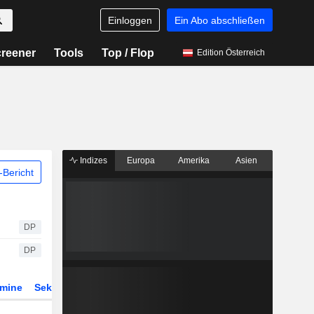
Einloggen
Ein Abo abschließen
reener
Tools
Top / Flop
Edition Österreich
Indizes
Europa
Amerika
Asien
Bericht
DP
DP
rmine
Sektor
Derivate
ETFs