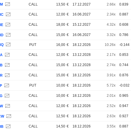
XM
CALL
13,50
€
17.12.2027
2.66x
0.839
CALL
12,00
€
16.06.2027
2.34x
0.887
HC
CALL
18,00
€
15.12.2027
4.32x
0.608
HE
CALL
15,00
€
16.06.2027
3.32x
0.786
HD
NQ
PUT
16,00
€
18.12.2026
10.26x
-0.144
CALL
12,00
€
13.12.2028
2.17x
0.853
5A
CALL
15,00
€
13.12.2028
2.74x
0.744
5B
CALL
15,00
€
18.12.2026
3.91x
0.876
ZR
PUT
10,00
€
18.12.2026
5.72x
-0.032
0P
CALL
10,00
€
18.12.2026
2.01x
0.965
4G
CALL
12,00
€
18.12.2026
2.52x
0.947
9W
CALL
12,50
€
18.12.2026
2.63x
0.927
CW
CALL
14,50
€
18.12.2026
3.55x
0.887
HB