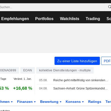
Empfehlungen
Portfolios
Watchlists
Trading
Sc
Zu einer Liste hinzufügen
PDF-
00ENAG999
EOAN
kollektive Dienstleistungen - multiple
 Tage
Veränd. 1. Jan.
05.08.
Reiche geht mittelfristig von sinkenden Strompreisen aus
53 %
+16,68 %
04.08.
Sachsen-Anhalt: Grüne Spitzenkandidatin für regionale Strompreise
ehmen
Finanzen
Bewertung
Konsens
Ratings
Te