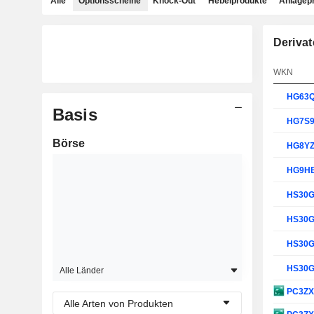
Alle
Optionsscheine
Knock-Out
Hebelprodukte
Anlagep
Derivat
WKN
HG63
Basis
HG7S
Börse
HG8Y
HG9H
HS30
HS30
HS30
HS30
Alle Länder
PC3Z
Alle Arten von Produkten