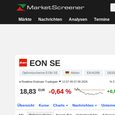
Märkte
Nachrichten
Analysen
Termine
EON SE
Optionsscheine EON SE
Aktien
ENAG99
DE0
Realtime-Estimate
Tradegate
12:57:49 07.08.2026
% 5
18,83
-0,64 %
EUR
+0,
Übersicht
Kurse
Charts
Nachrichten
Untern