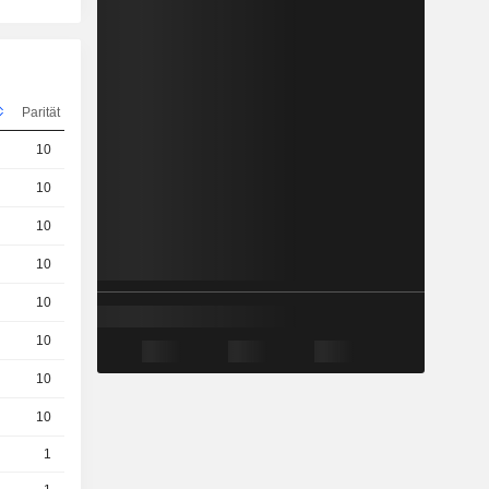
Parität
Kurs
10
0.99 / 1
10
0.5 / 0.51
10
0.41 / 0.42
10
0,3100
EUR
10
0.46 / 0.47
10
0.54 / 0.55
10
0.72 / 0.73
10
0.39 / 0.4
1
9,320
EUR