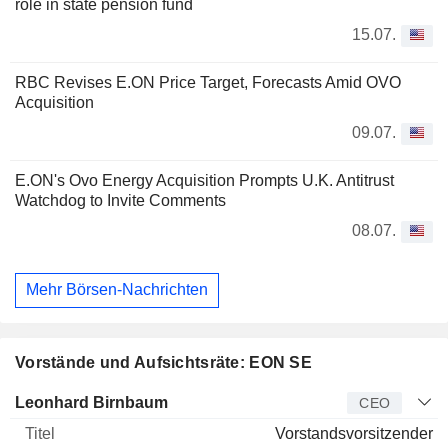
role in state pension fund
15.07.
RBC Revises E.ON Price Target, Forecasts Amid OVO
Acquisition
09.07.
E.ON's Ovo Energy Acquisition Prompts U.K. Antitrust
Watchdog to Invite Comments
08.07.
Mehr Börsen-Nachrichten
Vorstände und Aufsichtsräte: EON SE
Manager
Titel
Alter
Seit
Leonhard Birnbaum
CEO
Vorstandsvorsitzender