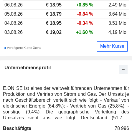
06.08.26
€ 18,95
+0,85 %
2,49 Mio.
05.08.26
€ 18,79
-0,84 %
3,64 Mio.
04.08.26
€ 18,95
-0,34 %
3,51 Mio.
03.08.26
€ 19,02
+1,60 %
4,19 Mio.
Mehr Kurse
verzögerte Kurse Xetra
Unternehmensprofil
E.ON SE ist eines der weltweit führenden Unternehmen für
Produktion und Vertrieb von Strom und Gas. Der Umsatz je
nach Geschäftsbereich verteilt sich wie folgt: - Verkauf von
elektrischer Energie (64,8%); - Vertrieb von Gas (25,8%); -
sonstige (9,4%). Die geographische Verteilung des
Umsatzes sieht aus wie folgt: Deutschland (51,7%),
Vereinigtes Königreich (24%), Schweden (3,1%),
Beschäftigte
78 996
Niederlande (2,8%), Europa (18,3%) und sonstige (0,1%).