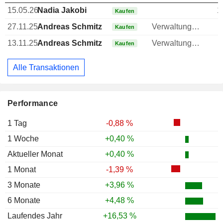
15.05.26
Nadia Jakobi
1
Kaufen
27.11.25
Andreas Schmitz
Verwaltungsratsmitglied
Kaufen
13.11.25
Andreas Schmitz
Verwaltungsratsmitglied
Kaufen
Alle Transaktionen
Performance
1 Tag
-0,88 %
1 Woche
+0,40 %
Aktueller Monat
+0,40 %
1 Monat
-1,39 %
3 Monate
+3,96 %
6 Monate
+4,48 %
Laufendes Jahr
+16,53 %