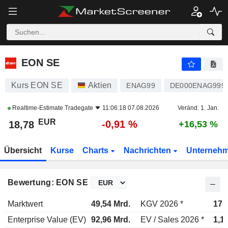
EON SE
18,78
€
-0,91 %
EON SE
Kurs EON SE
Aktien
ENAG99
DE000ENAG999
Realtime-Estimate
Tradegate
11:06:18 07.08.2026
Veränd. 1. Jan.
EUR
-0,91 %
18,78
+16,53 %
Übersicht
Kurse
Charts
Nachrichten
Unterneh
Bewertung: EON SE
Marktwert
49,54 Mrd.
KGV 2026 *
17,
Enterprise Value (EV)
92,96 Mrd.
EV / Sales 2026 *
1,1