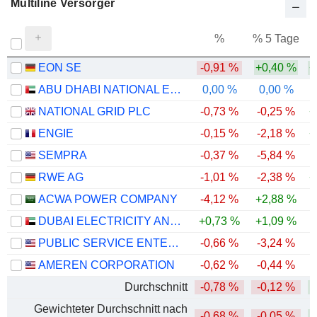
Multiline Versorger
%
% 5 Tage
%
EON SE
-0,91 %
+0,40 %
+
ABU DHABI NATIONAL ENERGY COMPANY
0,00 %
0,00 %
-
NATIONAL GRID PLC
-0,73 %
-0,25 %
+
ENGIE
-0,15 %
-2,18 %
+
SEMPRA
-0,37 %
-5,84 %
RWE AG
-1,01 %
-2,38 %
+
ACWA POWER COMPANY
-4,12 %
+2,88 %
-
DUBAI ELECTRICITY AND WATER AUTHORITY
+0,73 %
+1,09 %
PUBLIC SERVICE ENTERPRISE GROUP, INC.
-0,66 %
-3,24 %
-
AMEREN CORPORATION
-0,62 %
-0,44 %
Durchschnitt
-0,78 %
-0,12 %
Gewichteter Durchschnitt nach
-0,68 %
-0,05 %