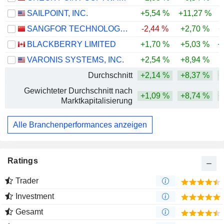
SAILPOINT, INC.
+5,54 %
+11,27 %
SANGFOR TECHNOLOGIES INC.
-2,44 %
+2,70 %
+
BLACKBERRY LIMITED
+1,70 %
+5,03 %
+
VARONIS SYSTEMS, INC.
+2,54 %
+8,94 %
-
Durchschnitt
+2,14 %
+8,37 %
+
Gewichteter Durchschnitt nach
+1,09 %
+8,74 %
+
Marktkapitalisierung
Alle Branchenperformances anzeigen
Ratings
Trader
Investment
Gesamt