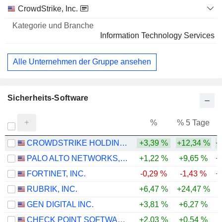
CrowdStrike, Inc.
Information Technology Services
Alle Unternehmen der Gruppe ansehen
Sicherheits-Software
%
% 5 Tage
%
CROWDSTRIKE HOLDINGS, INC.
+3,39 %
+12,34 %
+
PALO ALTO NETWORKS, INC.
+1,22 %
+9,65 %
+
FORTINET, INC.
-0,29 %
-1,43 %
+
RUBRIK, INC.
+6,47 %
+24,47 %
GEN DIGITAL INC.
+3,81 %
+6,27 %
CHECK POINT SOFTWARE TECHNOLOGIES LTD.
+2,03 %
+0,54 %
-