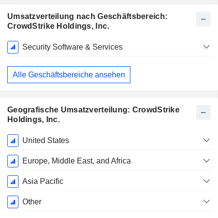
Umsatzverteilung nach Geschäftsbereich:
CrowdStrike Holdings, Inc.
Ende d.
Security Software & Services
Geschäftsjahres:
Januar
Alle Geschäftsbereiche ansehen
Geografische Umsatzverteilung: CrowdStrike
Holdings, Inc.
Ende d.
United States
Geschäftsjahres:
Januar
Europe, Middle East, and Africa
Asia Pacific
Other