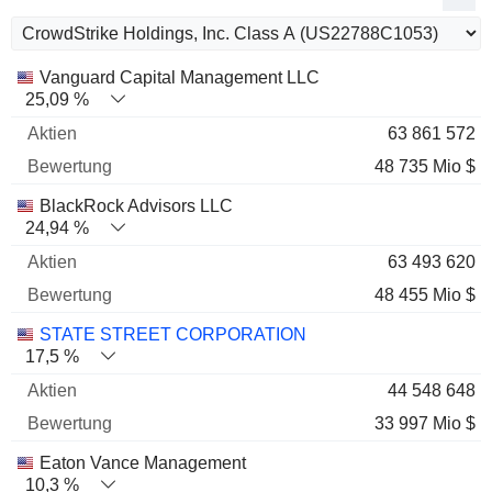
Name
Aktien
%
Bewertung
Vanguard Capital Management LLC
25,09 %
63 861 572
48 735 Mio $
BlackRock Advisors LLC
24,94 %
63 493 620
48 455 Mio $
STATE STREET CORPORATION
17,5 %
44 548 648
33 997 Mio $
Eaton Vance Management
10,3 %