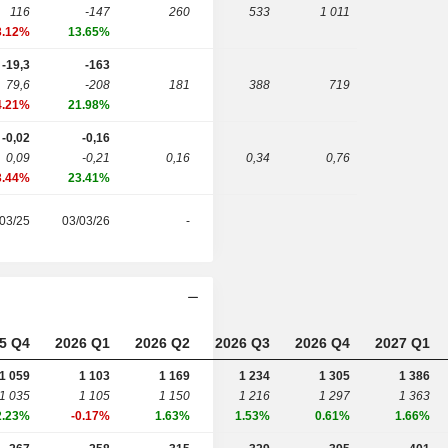
116
-147
260
533
1 011
3.12%
13.65%
-19,3
-163
79,6
-208
181
388
719
4.21%
21.98%
-0,02
-0,16
0,09
-0,21
0,16
0,34
0,76
3.44%
23.41%
03/25
03/03/26
-
5 Q4
2026 Q1
2026 Q2
2026 Q3
2026 Q4
2027 Q1
1 059
1 103
1 169
1 234
1 305
1 386
1 035
1 105
1 150
1 216
1 297
1 363
2.23%
-0.17%
1.63%
1.53%
0.61%
1.66%