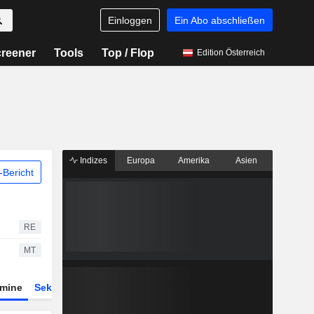
Einloggen
Ein Abo abschließen
reener
Tools
Top / Flop
Edition Österreich
Indizes
Europa
Amerika
Asien
Bericht
RE
MT
rmine
Sektor
Derivate
ETFs