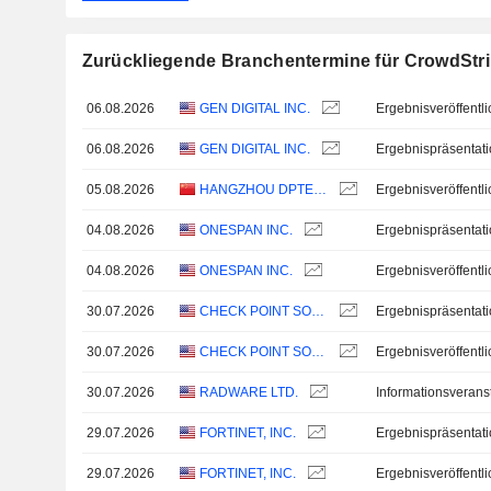
Zurückliegende Branchentermine für CrowdStrik
06.08.2026
GEN DIGITAL INC.
06.08.2026
GEN DIGITAL INC.
Ergebnispräsentat
05.08.2026
HANGZHOU DPTECH TECHNOLOGIES CO.,LTD.
04.08.2026
ONESPAN INC.
Ergebnispräsentat
04.08.2026
ONESPAN INC.
30.07.2026
CHECK POINT SOFTWARE TECHNOLOGIES LTD.
Ergebnispräsentat
30.07.2026
CHECK POINT SOFTWARE TECHNOLOGIES LTD.
30.07.2026
RADWARE LTD.
Informationsverans
29.07.2026
FORTINET, INC.
Ergebnispräsentat
29.07.2026
FORTINET, INC.