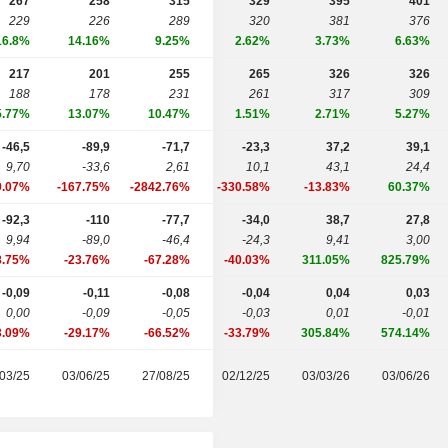
267
258
315
329
395
401
229
226
289
320
381
376
16.8%
14.16%
9.25%
2.62%
3.73%
6.63%
217
201
255
265
326
326
188
178
231
261
317
309
5.77%
13.07%
10.47%
1.51%
2.71%
5.27%
-46,5
-89,9
-71,7
-23,3
37,2
39,1
9,70
-33,6
2,61
10,1
43,1
24,4
9.07%
-167.75%
-2842.76%
-330.58%
-13.83%
60.37%
-92,3
-110
-77,7
-34,0
38,7
27,8
9,94
-89,0
-46,4
-24,3
9,41
3,00
8.75%
-23.76%
-67.28%
-40.03%
311.05%
825.79%
-0,09
-0,11
-0,08
-0,04
0,04
0,03
0,00
-0,09
-0,05
-0,03
0,01
-0,01
3.09%
-29.17%
-66.52%
-33.79%
305.84%
574.14%
03/25
03/06/25
27/08/25
02/12/25
03/03/26
03/06/26