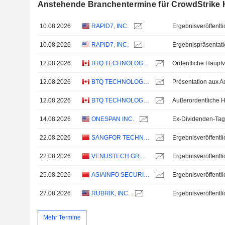
Anstehende Branchentermine für CrowdStrike H
10.08.2026
RAPID7, INC.
10.08.2026
RAPID7, INC.
Ergebnispräsentat
12.08.2026
BTQ TECHNOLOGIES CORP.
Ordentliche Haup
12.08.2026
BTQ TECHNOLOGIES CORP.
12.08.2026
BTQ TECHNOLOGIES CORP.
14.08.2026
ONESPAN INC.
Ex-Dividenden-Tag
22.08.2026
SANGFOR TECHNOLOGIES INC.
22.08.2026
VENUSTECH GROUP INC.
25.08.2026
ASIAINFO SECURITY TECHNOLOGIES CO.,LTD.
27.08.2026
RUBRIK, INC.
Mehr Termine