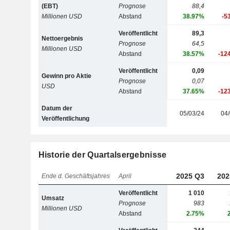
(EBT)
Prognose
88,4
Millionen USD
Abstand
38.97%
-5
Veröffentlicht
89,3
Nettoergebnis
Prognose
64,5
Millionen USD
Abstand
38.57%
-12
Veröffentlicht
0,09
Gewinn pro Aktie
Prognose
0,07
USD
Abstand
37.65%
-12
Datum der
05/03/24
04/
Veröffentlichung
Historie der Quartalsergebnisse
2025 Q3
202
Ende d. Geschäftsjahres
April
Veröffentlicht
1 010
Umsatz
Prognose
983
Millionen USD
Abstand
2.75%