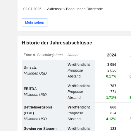
02.07.2026
Aktiensplit / Bedeutende Dividende
Mehr sehen
Historie der Jahresabschlüsse
2024
Ende d. Geschäftsjahres
Januar
Veröffentlicht
3 056
Umsatz
Prognose
3 050
Millionen USD
Abstand
0.17%
Veröffentlicht
787
EBITDA
Prognose
774
Millionen USD
Abstand
1.71%
Betriebsergebnis
Veröffentlicht
660
(EBIT)
Prognose
634
Millionen USD
Abstand
4.12%
Gewinn vor Steuern
Veröffentlicht
123