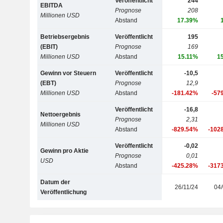
Veröffentlicht
244
EBITDA
Prognose
208
Millionen USD
Abstand
17.39%
Betriebsergebnis
Veröffentlicht
195
(EBIT)
Prognose
169
Millionen USD
Abstand
15.11%
1
Gewinn vor Steuern
Veröffentlicht
-10,5
(EBT)
Prognose
12,9
Millionen USD
Abstand
-181.42%
-57
Veröffentlicht
-16,8
Nettoergebnis
Prognose
2,31
Millionen USD
Abstand
-829.54%
-102
Veröffentlicht
-0,02
Gewinn pro Aktie
Prognose
0,01
USD
Abstand
-425.28%
-317
Datum der
26/11/24
04/
Veröffentlichung