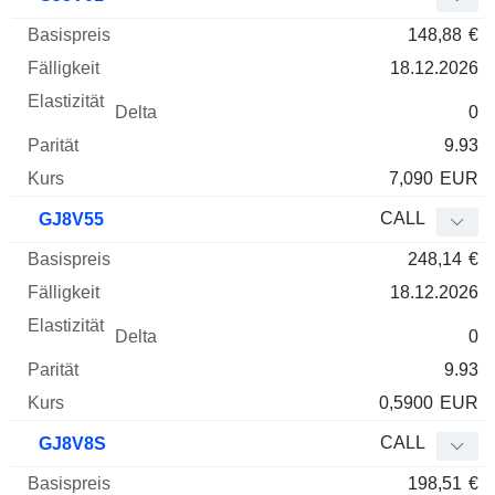
148,88
€
18.12.2026
0
9.93
7,090
EUR
CALL
GJ8V55
248,14
€
18.12.2026
0
9.93
0,5900
EUR
CALL
GJ8V8S
198,51
€