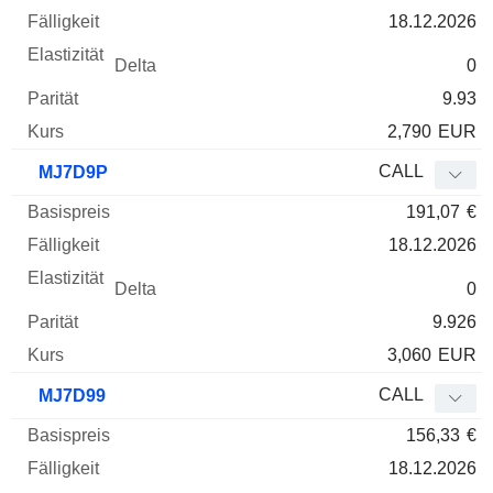
18.12.2026
0
9.93
2,790
EUR
CALL
MJ7D9P
191,07
€
18.12.2026
0
9.926
3,060
EUR
CALL
MJ7D99
156,33
€
18.12.2026