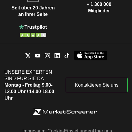
+ 1 300 000
Seit über 20 Jahren
Mitglieder
an Ihrer Seite
UNSERE EXPERTEN
SIND FÜR SIE DA
Montag - Freitag 9.00-
Kontaktieren Sie uns
12.00 Uhr / 14.00-18.00
Uhr
Impressum
Cookie-Einstellungen
Über uns