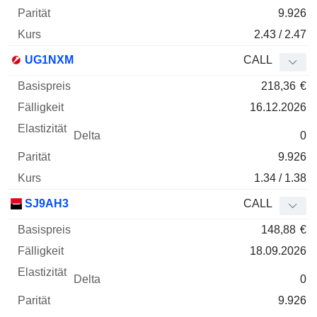
9.926
2.43 / 2.47
UG1NXM
CALL
218,36
€
16.12.2026
0
9.926
1.34 / 1.38
SJ9AH3
CALL
148,88
€
18.09.2026
0
9.926