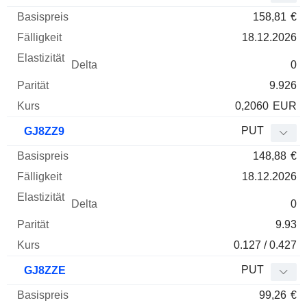
158,81
€
18.12.2026
0
9.926
0,2060
EUR
PUT
GJ8ZZ9
148,88
€
18.12.2026
0
9.93
0.127 / 0.427
PUT
GJ8ZZE
99,26
€