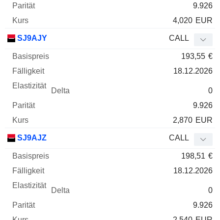
9.926
4,020
EUR
SJ9AJY
CALL
193,55
€
18.12.2026
0
9.926
2,870
EUR
SJ9AJZ
CALL
198,51
€
18.12.2026
0
9.926
2,540
EUR