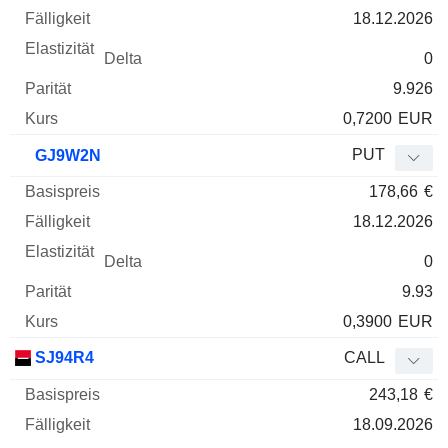
18.12.2026
0
9.926
0,7200
EUR
PUT
GJ9W2N
178,66
€
18.12.2026
0
9.93
0,3900
EUR
SJ94R4
CALL
243,18
€
18.09.2026