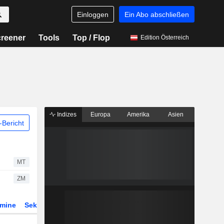
Einloggen
Ein Abo abschließen
reener
Tools
Top / Flop
Edition Österreich
Indizes
Europa
Amerika
Asien
Bericht
MT
ZM
rmine
Sektor
Derivate
ETFs