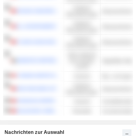
Kollektive
WUHAN SANZHEN INDUSTRY HOLDING CO.,LTD
Abwasserbehand
Dienstleistungen
Kollektive
ELL ENVIRONMENTAL HOLDINGS LIMITED
Abwasserbehand
Dienstleistungen
Kollektive
FUJIAN HAIXIA ENVIRONMENTAL PROTECTION GROUP CO.,LTD.
Abwasserbehand
Dienstleistungen
Nicht-zyklische
EMIRATES REFRESHMENTS
Konsumgüter
Abgefülltes Wasse
und DL
YUNNAN WATER INVESTMENT CO., LIMITED
Industrie
Bau- und Ingenie
Kollektive
HEILONGJIANG INTERCHINA WATER TREATMENT CO.,LTD
Abwasserbehand
Dienstleistungen
SHANGHAI EMPEROR OF CLEANING HI-TECH CO., LTD
Industrie
DALIAN BIO-CHEM COMPANY LIMITED
Rohstoffe
Grundchemikalien
Nachrichten zur Auswahl