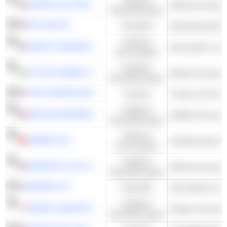
UNITED UTILITIES GROUP PLC
Dienstleistungen
ECOLAB INC.
Rohstoffe
Spezialchemikali
Zyklische
MASCO CORPORATION
Konsumgüter
Kollektive
VA TECH WABAG LIMITED
Dienstleistungen
THE GORMAN-RUPP COMPANY
Industrie
Pumpe und Pump
Kollektive
VEOLIA ENVIRONNEMENT
Multiline Versorge
Dienstleistungen
Zyklische
GEBERIT AG
Sanitärarmaturen 
Konsumgüter
Kollektive
ESSENTIAL UTILITIES, INC.
Dienstleistungen
KEMIRA OYJ
Rohstoffe
Diversifizierte Ch
Kollektive
KEPPEL INFRASTRUCTURE TRUST
Dienstleistungen