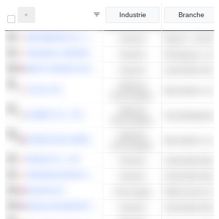
Industrie
Branche
METAWATER CO., LTD.
Industrie
Wasser- und Abw
ORGANO CORPORATION
Industrie
WATTS WATER TECHNOLOGIES, INC.
Industrie
Industrielle Venti
Zyklische
TOTO LTD.
Konsumgüter
Zyklische
COWAY CO., LTD.
Haushaltsgeräte
Konsumgüter
Zyklische
ZURN ELKAY WATER SOLUTIONS CORPORATION
Konsumgüter
MIURA CO., LTD.
Industrie
NOMURA MICRO SCIENCE CO., LTD.
Industrie
Industrielle Masc
HALMA PLC
Technologie
MUELLER WATER PRODUCTS, INC.
Industrie