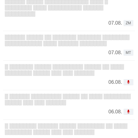
░░░░░░ ░░░░░ ░░░░░░░░░░░░░ ░░░░ ░
░░░░░░░░ ░░░░ ░░░░░░░░░░ ░░░░░░
░░░░░░░░░
07.08.
ZM
░░░░░░ ░░░░░ ░░ ░░░░░░░ ░░░░░░░ ░░░░░░░░
░░░░░░░░░░░ ░░░░ ░░░░░░ ░░░░░░░░
07.08.
MT
░ ░░░░░░░ ░░░░░ ░░░░░░░░░ ░░░░░ ░░ ░░░░
░░░░░░░░ ░░░░░ ░░░ ░░░ ░░░░░░
06.08.
░ ░░░░░░ ░░░░░░░░░ ░░░░░ ░░ ░░░░ ░░░░░░░░
░░░░░ ░░░ ░░░ ░░░░░░
06.08.
░ ░░░░░░░░ ░░░░░░ ░░░░░ ░░░░░░░░ ░░ ░░░░
░░░░░░░░ ░░░░░ ░░░ ░░░ ░░░░░░