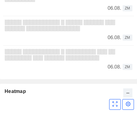
06.08.
ZM
░░░░░ ░░░░░░░░░░░ ░ ░░░░░ ░░░░░░ ░░░
░░░░░░ ░░░░░░░░░░░░░░░░
06.08.
ZM
░░░░░ ░░░░░░░░░░░ ░ ░░░░░░░░░ ░░░ ░░
░░░░░░░░ ░░░ ░░░░░░ ░░░░░░░░░░
06.08.
ZM
Heatmap