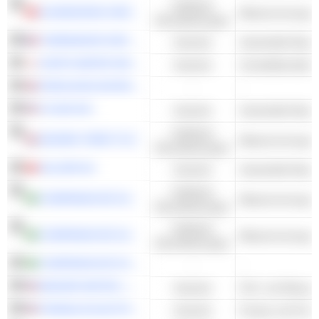
Kollektive
GUANGDONG INVESTMENT LIMITED
Dienstleistungen
THERMADOR GROUPE
Industrie
KURITA WATER INDUSTRIES LTD.
Industrie
FERGUSON ENTERPRISES INC.
-
-
XYLEM INC.
Industrie
Kollektive
SEVERN TRENT PLC
Dienstleistungen
SULZER AG
Industrie
Kollektive
COMPANHIA DE SANEAMENTO DE MINAS GERAIS
Dienstleistungen
Kollektive
COMPANHIA DE SANEAMENTO BÁSICO DO ESTADO DE SÃO PAULO - SABESP
Dienstleistungen
COMPANHIA DE SANEAMENTO DO PARANÁ - SANEPAR
-
-
BADGER METER, INC.
Industrie
Prüf- und Messge
FRANKLIN ELECTRIC CO., INC.
Industrie
Pumpe und Pump