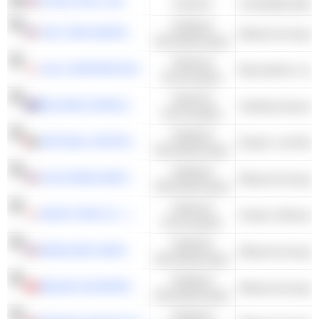
TETRA TECH, INC.
Industrie
Kollektive
THE YORK WATER COMPANY
Dienstleistungen
Zyklische
LIXIL CORPORATION
Konsumgüter
Zyklische
RELIANCE WORLDWIDE CORPORATION LIMITED
Sanitärarmaturen 
Konsumgüter
Kollektive
NATIONAL CENTRAL COOLING COMPANY
Dienstleistungen
Kollektive
CALIFORNIA WATER SERVICE GROUP
Dienstleistungen
Zyklische
NIHON TRIM CO., LTD.
Konsumgüter
Kollektive
MIDDLESEX WATER COMPANY
Dienstleistungen
Kollektive
BEIJING ENTERPRISES WATER GROUP LIMITED
Dienstleistungen
Kollektive