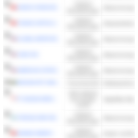
Kollektive
JIANGXI HONGCHENG ENVIRONMENT CO.,LTD.
Dienstleistungen
Kollektive
TIANJIN CAPITAL ENVIRONMENTAL PROTECTION GROUP COMPANY LIMITED
Abwasserbehand
Dienstleistungen
Kollektive
GLOBAL WATER RESOURCES, INC.
Dienstleistungen
Kollektive
CADIZ INC.
Dienstleistungen
Kollektive
AMERICAN STATES WATER COMPANY
Dienstleistungen
MEGHNA PET INDUSTRIES LIMITED
Finanzwirtschaft
Briefkastenfirmen
Nicht-zyklische
PT AKASHA WIRA INTERNATIONAL TBK
Konsumgüter
Abgefülltes Wasse
und DL
Kollektive
THESSALONIKI WATER SUPPLY & SEWERAGE CO S.A.
Dienstleistungen
Kollektive
NINGBO ENERGY GROUP CO.,LTD.
Dienstleistungen