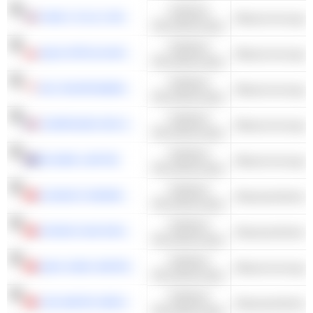
Kollektive
PURE CYCLE CORPORATION
Dienstleistungen
Kollektive
AQUA SPÓLKA AKCYJNA
Dienstleistungen
Kollektive
SIIC ENVIRONMENT HOLDINGS LTD.
Dienstleistungen
Kollektive
COMPAGNIE DES EAUX DE ROYAN
Dienstleistungen
Kollektive
DE.MEM LIMITED
Dienstleistungen
Kollektive
GUANGXI NANNING WATERWORKS GROUP COMPANY LIMITED
Abwasserbehand
Dienstleistungen
Kollektive
ZHONGYUAN ENVIRONMENTAL PROTECTION CO., LTD.
Abwasserbehand
Dienstleistungen
Kollektive
QIAN JIANG WATER RESOURCES DEVELOPMENT CO.,LTD
Dienstleistungen
Kollektive
CSD WATER SERVICE CO., LTD.
Abwasserbehand
Dienstleistungen