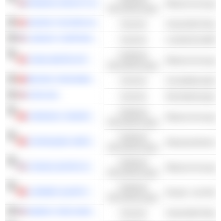
PENNON GROUP PLC
Dienstleistungen
GEORG FISCHER AG
Industrie
LINDSAY CORPORATION
Industrie
Landwirtschaftli
Kollektive
CHINA WATER AFFAIRS GROUP LIMITED
Dienstleistungen
BEIJING ORIGINWATER TECHNOLOGY CO., LTD.
Industrie
VOW ASA
Industrie
Kollektive
CHENGDU XINGRONG ENVIRONMENT CO., LTD.
Dienstleistungen
Kollektive
CHONGQING WATER GROUP CO.,LTD.
Abwasserbehand
Dienstleistungen
Kollektive
CONSOLIDATED WATER CO. LTD.
Dienstleistungen
Kollektive
LUENMEI QUANTUM CO.,LTD
Dienstleistungen
ENERGY RECOVERY, INC.
Industrie
Industrielle Masc