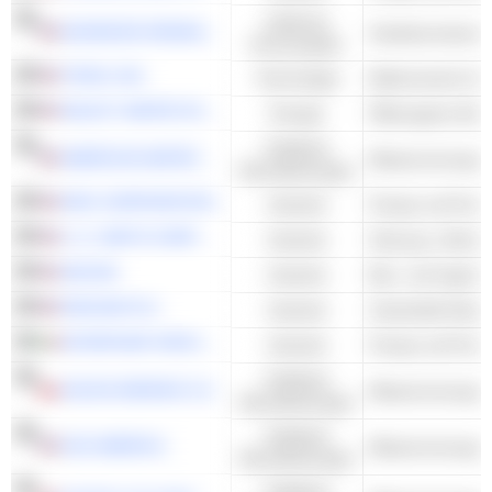
Zyklische
ADVANCED DRAINAGE SYSTEMS, INC.
Sanitärarmaturen 
Konsumgüter
ITRON, INC.
Technologie
SELECT WATER SOLUTIONS, INC.
Energie
Ölbezogene Diens
Kollektive
AMERICAN WATER WORKS COMPANY, INC.
Dienstleistungen
IDEX CORPORATION
Industrie
Pumpe und Pump
A. O. SMITH CORPORATION
Industrie
Heizung, Lüftung
AECOM
Industrie
Bau- und Ingenie
PENTAIR PLC
Industrie
INTERPUMP GROUP S.P.A.
Industrie
Pumpe und Pump
Kollektive
AGUAS ANDINAS S.A.
Dienstleistungen
Kollektive
H2O AMERICA
Dienstleistungen
Kollektive