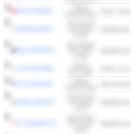
Kollektive
DALIAN THERMAL POWER CO.,LTD.
Dienstleistungen
Nicht-zyklische
PREMIUM WATER HOLDINGS,INC.
Konsumgüter
Abgefülltes Wasse
und DL
Nicht-zyklische
ENECO REFRESH LIMITED
Konsumgüter
Abgefülltes Wasse
und DL
Zyklische
THE NIHON SEIMA CO.,LTD.
Textilien und Led
Konsumgüter
Kollektive
AS TALLINNA VESI
Dienstleistungen
Nicht-zyklische
ORIENT BEVERAGES LIMITED
Konsumgüter
Abgefülltes Wasse
und DL
Nicht-zyklische
PT TRI BANYAN TIRTA TBK
Konsumgüter
Abgefülltes Wasse
und DL