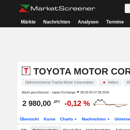
Märkte
Nachrichten
Analysen
Termine
TOYOTA MOTOR CO
Optionsscheine Toyota Motor Corporation
Aktien
8
Markt geschlossen -
Japan Exchange
08:30:00 07.08.2026
2 980,00
-0,12 %
JPY
Übersicht
Kurse
Charts
Nachrichten
Untern