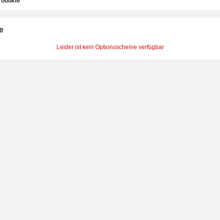
rodukte
e
Leider ist kein Optionsscheine verfügbar