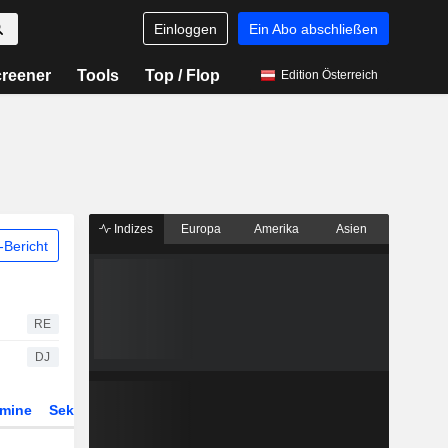
Einloggen
Ein Abo abschließen
reener
Tools
Top / Flop
Edition Österreich
Indizes
Europa
Amerika
Asien
Bericht
RE
DJ
rmine
Sektor
Derivate
ETFs