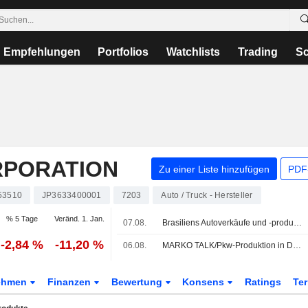
Empfehlungen
Portfolios
Watchlists
Trading
Sc
RPORATION
Zu einer Liste hinzufügen
PDF-
53510
JP3633400001
7203
Auto / Truck - Hersteller
% 5 Tage
Veränd. 1. Jan.
07.08.
Brasiliens Autoverkäufe und -produktion steigen im Juli
-2,84 %
-11,20 %
06.08.
MARKO TALK/Pkw-Produktion in Deutschland sinkt im Juli
ehmen
Finanzen
Bewertung
Konsens
Ratings
Te