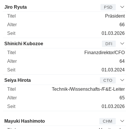
Manager
Titel
Alter
Seit
Jiro Ryuta
PSD
Präsident
66
01.03.2026
Shinichi Kubozoe
DFI
Finanzdirektor/CFO
64
01.03.2024
Seiya Hirota
CTO
Technik-/Wissenschafts-/F&E-Leiter
65
01.03.2026
Verwaltungsratsmitglied
Titel
Alter
Seit
Mayuki Hashimoto
CHM