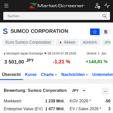
SUMCO CORPORATION
3 501,00
¥
-1,21 %
SUMCO CORPORATION
Kurs Sumco Corporation
Aktien
A0HGFA
JP33
Verzögert
Japan Exchange
08:16:04 07.08.2026
Veränd. 1. Jan.
JPY
-1,21 %
3 501,00
+144,81 %
Übersicht
Kurse
Charts
Nachrichten
Unterneh
Bewertung: Sumco Corporation
Marktwert
1 239 Mrd.
KGV 2026 *
-50,
Enterprise Value (EV)
1 477 Mrd.
EV / Sales 2026 *
3,