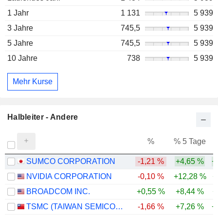
1 Jahr
1 131
5 939
3 Jahre
745,5
5 939
5 Jahre
745,5
5 939
10 Jahre
738
5 939
Mehr Kurse
Halbleiter - Andere
%
% 5 Tage
%
SUMCO CORPORATION
-1,21 %
+4,65 %
+
NVIDIA CORPORATION
-0,10 %
+12,28 %
+
BROADCOM INC.
+0,55 %
+8,44 %
+
TSMC (TAIWAN SEMICONDUCTOR MANUFACTURING COMPANY)
-1,66 %
+7,26 %
+