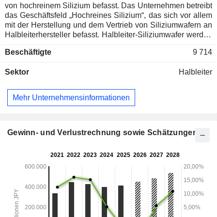
von hochreinem Silizium befasst. Das Unternehmen betreibt
das Geschäftsfeld „Hochreines Silizium“, das sich vor allem
mit der Herstellung und dem Vertrieb von Siliziumwafern an
Halbleiterhersteller befasst. Halbleiter-Siliziumwafer werden
von Halbleiterherstellern als Substratmaterialien bei der
Beschäftigte
9 714
Herstellung verschiedener Halbleiter wie Speicher- und
Logikchips verwendet. Das Unternehmen stellt polierte
Sektor
Halbleiter
Wafer mit verschiedenen Durchmessern sowie Epitaxie-
Wafer her, deren Oberflächen einer weiteren
Spezialbehandlung unterzogen werden. Das Unternehmen
Mehr Unternehmensinformationen
ist in Japan, den Vereinigten Staaten, Taiwan, Singapur,
Südkorea, dem Vereinigten Königreich und anderen
Regionen tätig.
Gewinn- und Verlustrechnung sowie Schätzungen