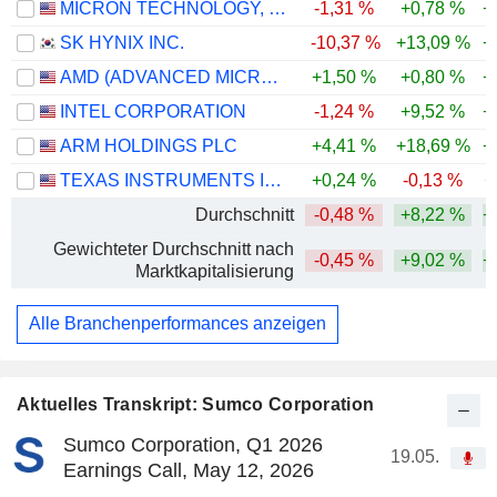
MICRON TECHNOLOGY, INC.
-1,31 %
+0,78 %
+
SK HYNIX INC.
-10,37 %
+13,09 %
+
AMD (ADVANCED MICRO DEVICES)
+1,50 %
+0,80 %
+
INTEL CORPORATION
-1,24 %
+9,52 %
+
ARM HOLDINGS PLC
+4,41 %
+18,69 %
+
TEXAS INSTRUMENTS INCORPORATED
+0,24 %
-0,13 %
+
Durchschnitt
-0,48 %
+8,22 %
+
Gewichteter Durchschnitt nach
-0,45 %
+9,02 %
+
Marktkapitalisierung
Alle Branchenperformances anzeigen
Aktuelles Transkript: Sumco Corporation
Sumco Corporation, Q1 2026
19.05.
Earnings Call, May 12, 2026