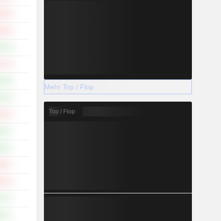
,53 %
,44 %
,24 %
,71 %
,40 %
Mehr Top / Flop
,53 %
Top / Flop
,75 %
93 %
94 %
34 %
,57 %
71 %
81 %