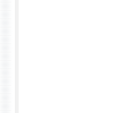
░░
░░
░░
░░
░░
░░
░░
░░
░░
░░
░░
░░
░░