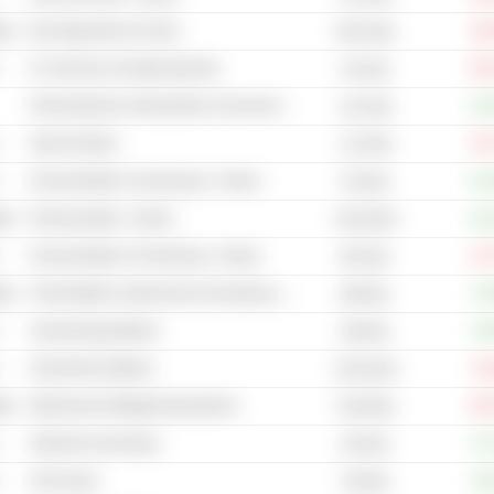
ege
Bio-Diagnostik und Tests
-19
59,02 Mio.
E-Commerce & Auktionsdienste
-53
331 Mio.
Photovoltaische Solarsysteme und Ausrüstung
+13
2,01 Mrd.
Internet-Spiele
-16
1,25 Mrd.
Kommunikation & Vernetzung - Andere
+13
243 Mio.
ege
Pharmazeutika - Andere
+11
40,56 Mrd.
Kommunikation & Vernetzung - Andere
-12
854 Mio.
ege
Fortschrittliche medizinische Ausrüstung und Technologie - Andere
+2,
869 Mio.
Anwendungssoftware
+0,
380 Mio.
Sicherheits-Software
-8,
20,64 Mrd.
ege
Medizinische Bildgebungssysteme
-63
70,99 Mio.
Netzwerk-Ausrüstung
+5,
202 Mio.
3D-Drucker
+0,
760 Mio.