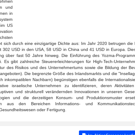
nehmen
en und
hmen in
osystem
, im US
vation
öchsten
 sich durch eine einzigartige Dichte aus: Im Jahr 2020 betrugen die 
 mit 302 USD in den USA, 58 USD in China und 41 USD in Europa. Dies
ung über fast 50 Jahre hinweg. Die Einführung des Yozma-Program
i. Es gibt zahlreiche Steuererleichterungen für High-Tech-Unterneh
ltur des Risikos und des Unternehmertums sowie die Bildung der Be
ngeboten). Die begrenzte Größe des Inlandsmarkts und die "Insellage
tisch inkompatiblen Nachbarn) begünstigen ebenfalls die Internationalis
tive israelische Unternehmen zu identifizieren, deren Aktivitäten
ruptiven und strukturell verändernden Innovationen in unseren Gesel
ogien und die derzeitigen Konsum- und Produktionsmuster erset
 aus den Bereichen Informations- und Kommunikationstech
 Gesundheitswesen oder Fertigung.