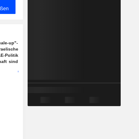
eßen
cale-up"-
raelische
E-Politik
aft sind