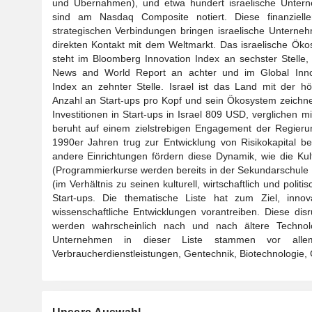
und Übernahmen), und etwa hundert israelische Unter
sind am Nasdaq Composite notiert. Diese finanziell
strategischen Verbindungen bringen israelische Unterne
direkten Kontakt mit dem Weltmarkt. Das israelische Ök
steht im Bloomberg Innovation Index an sechster Stelle
News and World Report an achter und im Global Inno
Index an zehnter Stelle. Israel ist das Land mit der h
Anzahl an Start-ups pro Kopf und sein Ökosystem zeichnet
Investitionen in Start-ups in Israel 809 USD, verglichen
beruht auf einem zielstrebigen Engagement der Regier
1990er Jahren trug zur Entwicklung von Risikokapital be
andere Einrichtungen fördern diese Dynamik, wie die Ku
(Programmierkurse werden bereits in der Sekundarschule a
(im Verhältnis zu seinen kulturell, wirtschaftlich und poli
Start-ups. Die thematische Liste hat zum Ziel, innova
wissenschaftliche Entwicklungen vorantreiben. Diese dis
werden wahrscheinlich nach und nach ältere Technol
Unternehmen in dieser Liste stammen vor allem
Verbraucherdienstleistungen, Gentechnik, Biotechnologie,