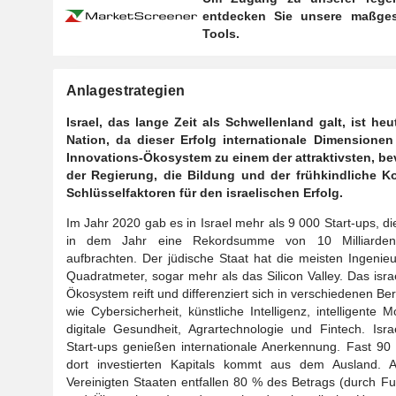
entdecken Sie unsere maßges
Tools.
Anlagestrategien
Israel, das lange Zeit als Schwellenland galt, ist he
Nation, da dieser Erfolg internationale Dimensionen
Innovations-Ökosystem zu einem der attraktivsten, bev
der Regierung, die Bildung und der frühkindliche K
Schlüsselfaktoren für den israelischen Erfolg.
Im Jahr 2020 gab es in Israel mehr als 9 000 Start-ups, die
in dem Jahr eine Rekordsumme von 10 Milliarde
aufbrachten. Der jüdische Staat hat die meisten Ingenie
Quadratmeter, sogar mehr als das Silicon Valley. Das isra
Ökosystem reift und differenziert sich in verschiedenen Be
wie Cybersicherheit, künstliche Intelligenz, intelligente Mob
digitale Gesundheit, Agrartechnologie und Fintech. Isra
Start-ups genießen internationale Anerkennung. Fast 90
dort investierten Kapitals kommt aus dem Ausland. A
Vereinigten Staaten entfallen 80 % des Betrags (durch F