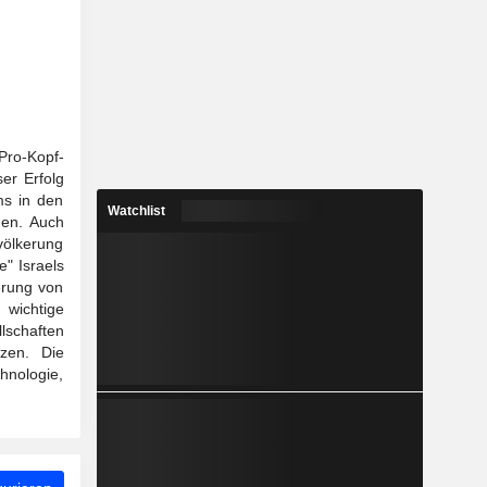
Pro-Kopf-
er Erfolg
ms in den
Watchlist
men. Auch
völkerung
" Israels
ierung von
 wichtige
lschaften
zen. Die
nologie,