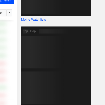
gurieren
an.
Meine Watchlists
,36 %
Top / Flop
,74 %
,12 %
,71 %
,95 %
,58 %
,65 %
,49 %
,79 %
,92 %
,40 %