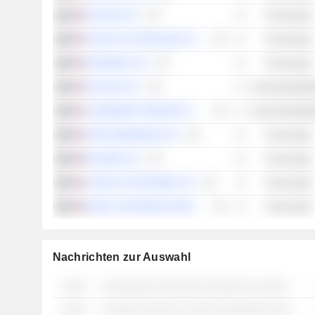
SILICOM LTD.
Technologie
ITURAN LOCATION AND CONTROL LTD.
Technologie
RADWARE LTD.
Technologie
POLYPID LTD.
Gesundheitspfl
CHEMOMAB THERAPEUTICS LTD.
Gesundheitspfl
NANO DIMENSION LTD.
Technologie
WALKME LTD.
Technologie
COGNYTE SOFTWARE LTD.
Technologie
MAGIC SOFTWARE ENTERPRISES LTD.
Technologie
Nachrichten zur Auswahl
░░░░
░ ░░░░░░░░ ░░░░░░░ ░░░░░░ ░░ ░░░░ ░░░░░░░░ ░░░░░ ░░░ ░░░ ░░░░░░
░░░░
░ ░░░░░ ░░░░░ ░░ ░░░░ ░░░░░░░░ ░░░░░ ░░░ ░░░ ░░░░░░