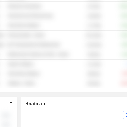
Netzwerk-Ausrüstung
+182
237 Mio.
Sicherheit und Überwachung
+26
1,08 Mrd.
Sicherheits-Software
+15
1,17 Mrd.
ege
Pharmazeutika - Andere
+10
92,23 Mio.
ege
Bio-Therapeutische Medikamente
+9,
12,96 Mio.
Elektronische Geräte und Teile - Andere
+1,
328 Mio.
System-Software
-.
1,31 Mrd.
Sicherheits-Software
-3,
666 Mio.
Software - Andere
-32
853 Mio.
Heatmap
░░
░░