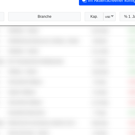
Im AktienScreener konfi
Branche
Kap.
% 1. J
USD
Halbleiter - Andere
+91
25,33 Mrd.
Halbleiterausrüstung und -prüfung - Andere
+40
6,89 Mrd.
Halbleiter - Andere
+16
12,12 Mrd.
ege
Bio-Therapeutische Medikamente
+94
2,23 Mrd.
Software - Andere
+32
10,06 Mrd.
Sicherheits-Software
-22
372 Mio.
System-Software
-40
3,76 Mrd.
Sicherheits-Software
-32
12,79 Mrd.
Industrielle Maschinen
+15
772 Mio.
ege
Medizinische Ausrüstung, Zubehör und Vertrieb - Andere
-31
56,66 Mio.
Internet-Dienste - Andere
-41
2,55 Mrd.