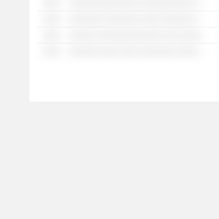
░░░░
░░░░░░░░░░░░░░░░ ░░░░░░░░░░░░ ░░░░ ░░░░░░░░░ ░░░░░░░░░░░ ░░░░░░ ░░ ░░░░ ░░░ ░░░░░░░ ░░░░░
░░░░
░░░░░░░░ ░░░░░░░░ ░░░░ ░░░░░░░ ░░░░ ░░░░░░░░░ ░░░░░ ░ ░░░░ ░░░ ░░░ ░░░░░░░░░░░ ░░░ ░░░ ░░░░░░░ ░░░░░░░░░ ░░░░░░░░░░░░
░░░░
░░░░░░ ░░░░░░░░░░░░░░░ ░░░ ░░░░░░ ░░ ░░ ░░░░░░░░ ░░░░░░░░ ░░░░ ░░ ░░░░░░░░░░░
░░░░
░░░░░░░ ░░░░ ░░░░ ░░░░░░░░ ░░░░░░░░░░░░ ░░░░ ░░ ░░░ ░░░ ░░░░ ░░░ ░░░ ░░░ ░░░░ ░░░░░