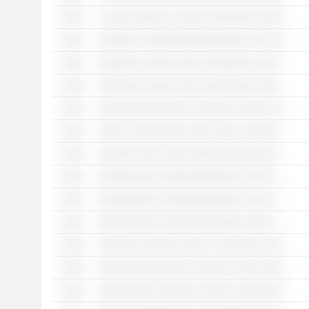
░░░░
░ ░░░░ ░░░░░ ░░ ░░░░ ░░░░░░░░ ░░░░░ ░░░ ░░░ ░░░░░░
░░░░
░░░░░░░ ░░░░░░░░░░░░░░░░░ ░░░ ░░░░░░ ░░░░░░░ ░░ ░░░ ░░░░░ ░░░░ ░░░░░░░░░░░░░ ░░░░
░░░░
░░░░░░░ ░░░░░ ░░░░ ░░░░░░░░ ░░░░ ░░░ ░░ ░░░░░░░ ░░░░ ░░░░░░ ░░░░ ░░░░░░░░░░░ ░░░ ░░░ ░░░░ ░░░ ░░░░ ░░░░░
░░░░
░░░░░░░ ░░░░░ ░░░░ ░░░░░░░░ ░░░░ ░░ ░░░░ ░░░░░░░░░░░░ ░░░ ░░░░░ ░░░░ ░░░ ░░░ ░░░░░ ░░░░ ░░░░░
░░░░
░░░░░░░░░░░░░░░ ░░░░░░░ ░░░░░ ░░░░ ░░░░░░ ░░ ░░ ░░░░░░░ ░░░░░ ░░░░░░ ░░░ ░░░░░ ░░░░ ░░░░ ░░░░░░░░░░ ░░░░░ ░░░░░░░░░░░░░░░░░░ ░░░ ░░░░░ ░░░░ ░░░░░
░░░░
░░░░░ ░░░░░░░░░ ░░░░ ░░░░ ░░░░░░░░░░ ░░░░ ░░░ ░░░░░░ ░░░░░░░ ░░░ ░░░ ░░░░░░ ░░░░░ ░░░░░░ ░░░ ░░░ ░░░ ░░░░ ░░░░ ░░░░░
░░░░
░░░░░░ ░░░░ ░░░░ ░░░░░░░░░░░░░░ ░░░░ ░░░ ░░░░░░ ░░░░░░░ ░░░ ░░░ ░░░░░ ░░░░░░░░ ░░░ ░░░ ░░░ ░░░░ ░░░░ ░░░░░
░░░░
░░░░░░░░░░ ░░░░░░░░░░░░░ ░░░░ ░ ░░░░░░ ░░░░░░░ ░░░░ ░░░░ ░░░░░░░░ ░░░░░░░░░ ░░░░
░░░░
░░░░░░░░░░ ░░░░░░░░░░░░░ ░░░░ ░ ░░░░░░░░ ░░░░ ░░░░░░░░░░ ░░░░░░░░░░░ ░░░░░ ░░░░░░░░ ░░░░░░░░░░░
░░░░
░░░░░░░░░░ ░░░░░░░░░░░░░ ░░░░ ░ ░░░ ░░░░░░░ ░░░░░░░░░░░░░░░░░░ ░░░░░░░░░ ░░░░░░░░░
░░░░
░░░░░░░ ░░░░░░ ░░░░ ░ ░░░░░░░ ░░░░░░░░░░░░░ ░░░ ░░░░░░░░░░░░░
░░░░
░░░░░░░░░░░░░░░ ░░░░░░ ░░░░ ░░░░░░░░░░ ░░░░░░░░░░░
░░░░
░░░░░░░░░ ░░░░░░░ ░░░░░ ░░░░░░░░░░ ░░░░░░░░░░░░░░░░ ░░░░ ░░░ ░░░░░░░░░░ ░░░░░░