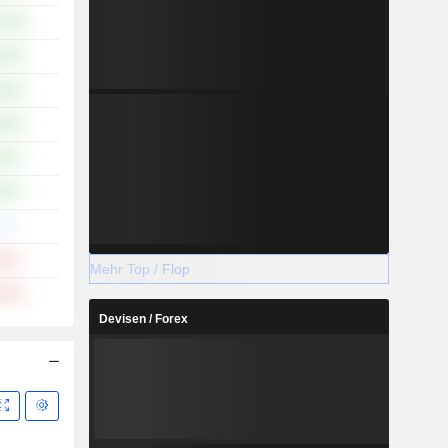
,45 %
,39 %
,86 %
,83 %
09 %
95 %
--%
94 %
Mehr Top / Flop
,50 %
Devisen / Forex