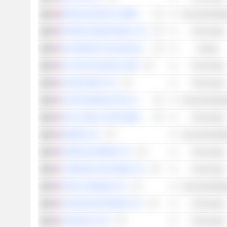
BATM ADVANCED COMMUNICATIONS LTD.
Gesundheitspfl
FIVERR INTERNATIONAL LTD.
Technologie
SOLAREDGE TECHNOLOGIES, INC.
Energie
PLAYTIKA HOLDING CORP.
Technologie
AUDIOCODES LTD.
Technologie
TEVA PHARMACEUTICAL INDUSTRIES LIMITED
Gesundheitspfl
GILAT SATELLITE NETWORKS LTD.
Technologie
INMODE LTD.
Gesundheitspfl
PERION NETWORK LTD.
Technologie
CYBERARK SOFTWARE LTD.
Technologie
NANO-X IMAGING LTD.
Gesundheitspfl
CERAGON NETWORKS LTD.
Technologie
STRATASYS LTD.
Technologie