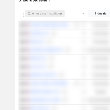
Unsere Auswahl
Zu einer Liste hinzufügen
Industrie
TOWER SEMICONDUCTOR LTD.
Technologie
CAMTEK LTD.
Technologie
NOVA LTD.
Technologie
UROGEN PHARMA LTD.
Gesundheitspfl
JFROG LTD.
Technologie
ALLOT LTD.
Technologie
MONDAY.COM LTD.
Technologie
CHECK POINT SOFTWARE TECHNOLOGIES LTD.
Technologie
KORNIT DIGITAL LTD.
Industrie
DARIOHEALTH CORP.
Gesundheitspfl
WIX.COM LTD.
Technologie