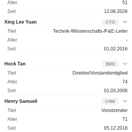
51
12.06.2026
Xing Lee Yuan
CTO
Technik-/Wissenschafts-/F&E-Leiter
-
01.02.2016
Verwaltungsratsmitglied
Titel
Alter
Seit
Hock Tan
BRD
Direktor/Vorstandsmitglied
74
01.03.2006
Henry Samueli
CHM
Vorsitzender
71
05.12.2018