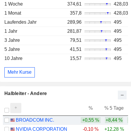
1 Woche
374,61
428,03
1 Monat
357,8
428,03
Laufendes Jahr
289,96
495
1 Jahr
281,87
495
3 Jahre
79,51
495
5 Jahre
41,51
495
10 Jahre
15,57
495
Mehr Kurse
Halbleiter - Andere
%
% 5 Tage
%
BROADCOM INC.
+0,55 %
+8,44 %
+
NVIDIA CORPORATION
-0,10 %
+12,28 %
+