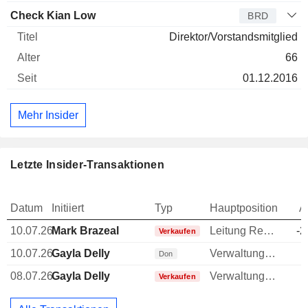
Check Kian Low
BRD
Direktor/Vorstandsmitglied
66
01.12.2016
Mehr Insider
Letzte Insider-Transaktionen
Datum
Initiiert
Typ
Hauptposition
A
10.07.26
Mark Brazeal
Leitung Rechtsabteilung
-2
Verkaufen
10.07.26
Gayla Delly
Verwaltungsratsmitglied
Don
08.07.26
Gayla Delly
Verwaltungsratsmitglied
-
Verkaufen