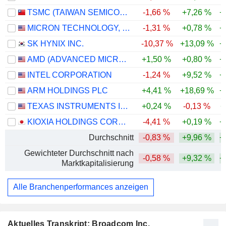
TSMC (TAIWAN SEMICONDUCTOR MANUFACTURING COMPANY)
-1,66 %
+7,26 %
+
MICRON TECHNOLOGY, INC.
-1,31 %
+0,78 %
+
SK HYNIX INC.
-10,37 %
+13,09 %
+
AMD (ADVANCED MICRO DEVICES)
+1,50 %
+0,80 %
+
INTEL CORPORATION
-1,24 %
+9,52 %
+
ARM HOLDINGS PLC
+4,41 %
+18,69 %
+
TEXAS INSTRUMENTS INCORPORATED
+0,24 %
-0,13 %
+
KIOXIA HOLDINGS CORPORATION
-4,41 %
+0,19 %
+
Durchschnitt
-0,83 %
+9,96 %
+
Gewichteter Durchschnitt nach
-0,58 %
+9,32 %
+
Marktkapitalisierung
Alle Branchenperformances anzeigen
Aktuelles Transkript: Broadcom Inc.