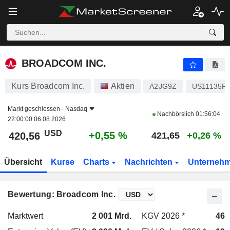
BROADCOM INC.
420,56
$
+0,55 %
BROADCOM INC.
Kurs Broadcom Inc.
Aktien
A2JG9Z
US11135F
Markt geschlossen -
Nasdaq
Nachbörslich
01:56:04
22:00:00 06.08.2026
USD
+0,55 %
420,56
421,65
+0,26 %
Übersicht
Kurse
Charts
Nachrichten
Unterneh
Bewertung: Broadcom Inc.
Marktwert
2 001 Mrd.
KGV 2026 *
46,