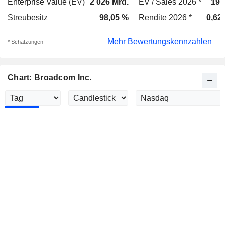
Enterprise Value (EV)
2 026 Mrd.
EV / Sales 2026 *
19,
Streubesitz
98,05 %
Rendite 2026 *
0,62
Mehr Bewertungskennzahlen
* Schätzungen
Chart: Broadcom Inc.