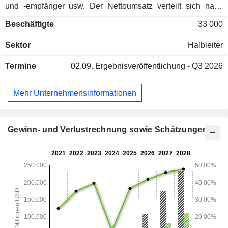
und -empfänger usw. Der Nettoumsatz verteilt sich nach
Märkten auf Halbleiter (57,7 %) und Infrastruktur (42,3 %).
Beschäftigte
33 000
Geografisch verteilt sich der Nettoumsatz wie folgt: Amerika
(29,6 %), Asien/Pazifik (56,2 %) und Europa/Naher
Sektor
Halbleiter
Osten/Afrika (14,2 %).
Termine
02.09.
Ergebnisveröffentlichung - Q3 2026
Mehr Unternehmensinformationen
Gewinn- und Verlustrechnung sowie Schätzungen