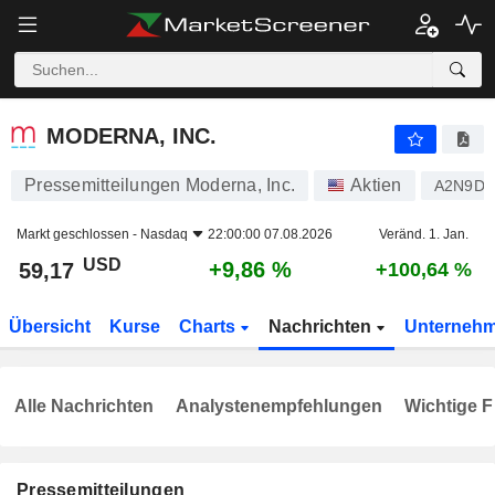
MODERNA, INC.
59,17
$
+9,86 %
MODERNA, INC.
Pressemitteilungen Moderna, Inc.
Aktien
A2N9D9
Markt geschlossen -
Nasdaq
22:00:00 07.08.2026
Veränd. 1. Jan.
USD
+9,86 %
59,17
+100,64 %
Übersicht
Kurse
Charts
Nachrichten
Unterneh
Alle Nachrichten
Analystenempfehlungen
Wichtige F
Pressemitteilungen