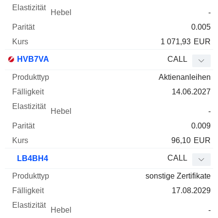
-
0.005
1 071,93
EUR
HVB7VA
CALL
Aktienanleihen
14.06.2027
-
0.009
96,10
EUR
CALL
LB4BH4
sonstige Zertifikate
17.08.2029
-