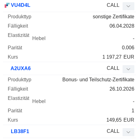
WKN
Typ
Produkttyp
Fälligkeit
Elastizität
Hebel
Parität
VU4D4L
CALL
sonstige Zertifikate
06.04.2028
-
0.006
1 197,27
EUR
CALL
A2UXA6
Bonus- und Teilschutz-Zertifikate
26.10.2026
-
1
149,65
EUR
CALL
LB38F1