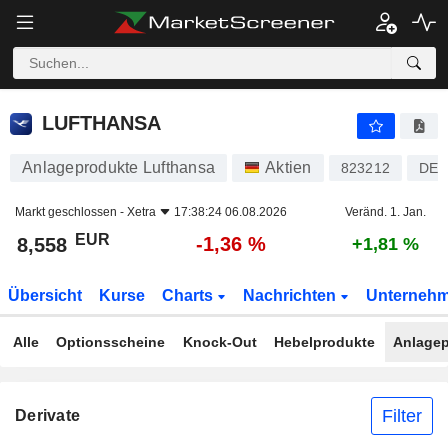
LUFTHANSA
8,558
€
-1,36 %
LUFTHANSA
Anlageprodukte Lufthansa
Aktien
823212
DE0
Markt geschlossen -
Xetra
17:38:24 06.08.2026
Veränd. 1. Jan.
EUR
-1,36 %
8,558
+1,81 %
Übersicht
Kurse
Charts
Nachrichten
Unterneh
Alle
Optionsscheine
Knock-Out
Hebelprodukte
Anlagep
Filter
Derivate