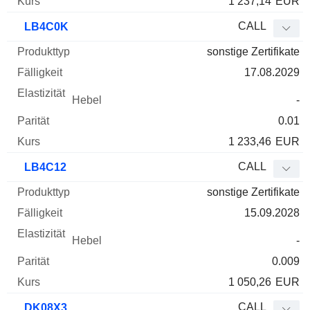
1 237,14
EUR
CALL
LB4C0K
sonstige Zertifikate
17.08.2029
-
0.01
1 233,46
EUR
CALL
LB4C12
sonstige Zertifikate
15.09.2028
-
0.009
1 050,26
EUR
CALL
DK08X3