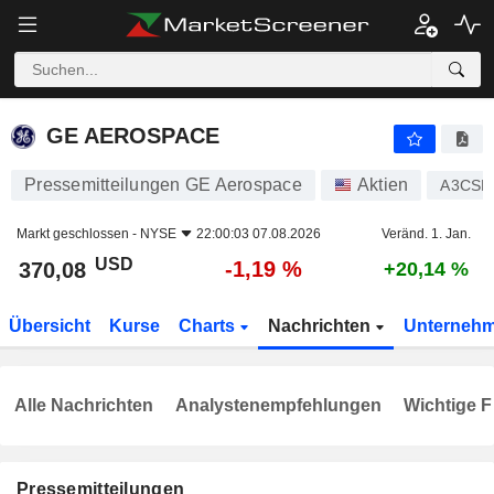
GE AEROSPACE
370,08
$
-1,19 %
GE AEROSPACE
Pressemitteilungen GE Aerospace
Aktien
A3CSM
Markt geschlossen -
NYSE
22:00:03 07.08.2026
Veränd. 1. Jan.
USD
-1,19 %
370,08
+20,14 %
Übersicht
Kurse
Charts
Nachrichten
Unterneh
Alle Nachrichten
Analystenempfehlungen
Wichtige F
Pressemitteilungen