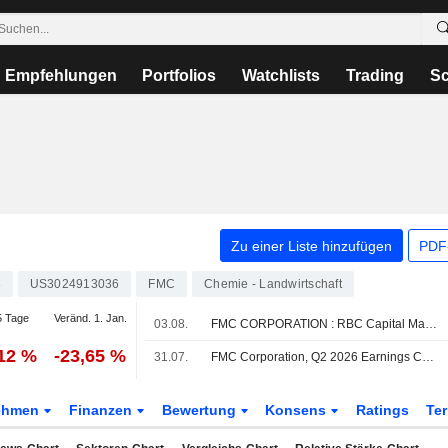
Empfehlungen
Portfolios
Watchlists
Trading
Sc
Zu einer Liste hinzufügen
PDF-
8
US3024913036
FMC
Chemie - Landwirtschaft
 Tage
Veränd. 1. Jan.
03.08.
FMC CORPORATION : RBC Capital Markets bekräftigt seine neutrale Bewertung
,12 %
-23,65 %
31.07.
FMC Corporation, Q2 2026 Earnings Call, Jul 30, 2026
ehmen
Finanzen
Bewertung
Konsens
Ratings
Te