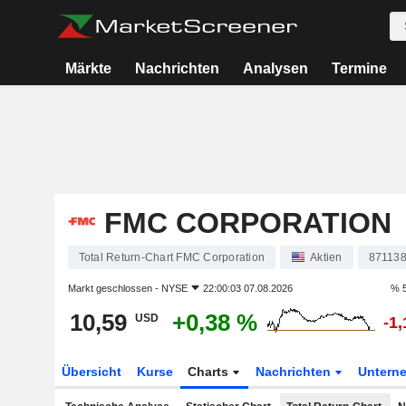
Märkte
Nachrichten
Analysen
Termine
FMC CORPORATION
Total Return-Chart FMC Corporation
Aktien
87113
Markt geschlossen -
NYSE
22:00:03 07.08.2026
% 5
10,59
+0,38 %
USD
-1
Übersicht
Kurse
Charts
Nachrichten
Untern