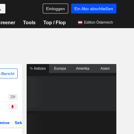
Einloggen
Ein Abo abschließen
reener
Tools
Top / Flop
Edition Österreich
Indizes
Europa
Amerika
Asien
Bericht
ZM
rmine
Sektor
Derivate
ETFs