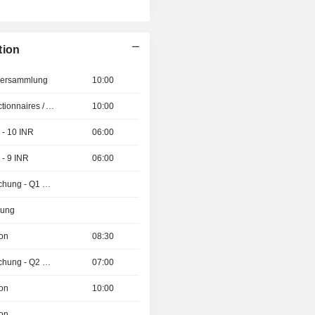
tion
tversammlung
10:00
Présentation aux Actionnaires / Analystes
10:00
 - 10 INR
06:00
 - 9 INR
06:00
Ergebnisveröffentlichung - Q1 2027
zung
ion
08:30
Ergebnisveröffentlichung - Q2 2026
07:00
ion
10:00
ion