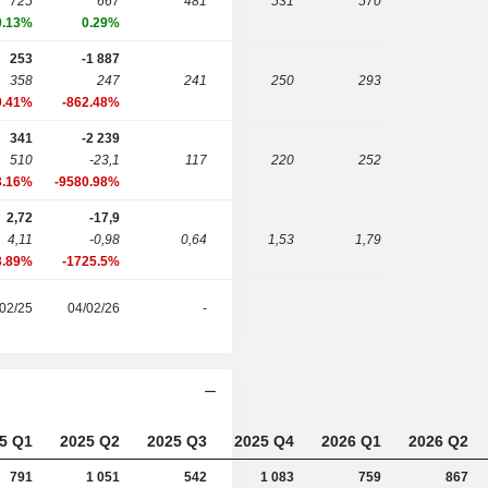
725
667
481
531
570
0.13%
0.29%
253
-1 887
358
247
241
250
293
9.41%
-862.48%
341
-2 239
510
-23,1
117
220
252
3.16%
-9580.98%
2,72
-17,9
4,11
-0,98
0,64
1,53
1,79
3.89%
-1725.5%
02/25
04/02/26
-
5 Q1
2025 Q2
2025 Q3
2025 Q4
2026 Q1
2026 Q2
791
1 051
542
1 083
759
867