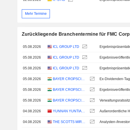
Mehr Termine
Zurückliegende Branchentermine für FMC Corp
05.08.2026
ICL GROUP LTD
Ergebnispräsentat
05.08.2026
ICL GROUP LTD
05.08.2026
ICL GROUP LTD
Ergebnispräsentat
05.08.2026
BAYER CROPSCIENCE LIMITED
Ex-Dividenden-Tag
05.08.2026
BAYER CROPSCIENCE LIMITED
05.08.2026
BAYER CROPSCIENCE LIMITED
Verwaltungsratssit
04.08.2026
YUNNAN YUNTIANHUA CO., LTD.
04.08.2026
THE SCOTTS MIRACLE-GRO COMPANY
Analysten-/Investo