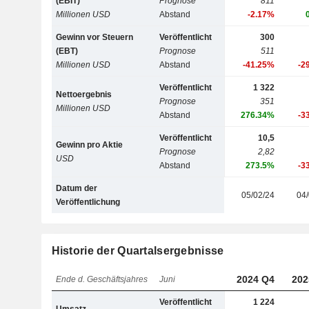
(EBIT)
Prognose
811
Millionen USD
Abstand
-2.17%
Gewinn vor Steuern
Veröffentlicht
300
(EBT)
Prognose
511
Millionen USD
Abstand
-41.25%
-2
Veröffentlicht
1 322
Nettoergebnis
Prognose
351
Millionen USD
Abstand
276.34%
-3
Veröffentlicht
10,5
Gewinn pro Aktie
Prognose
2,82
USD
Abstand
273.5%
-3
Datum der
05/02/24
04/
Veröffentlichung
Historie der Quartalsergebnisse
2024 Q4
202
Ende d. Geschäftsjahres
Juni
Veröffentlicht
1 224