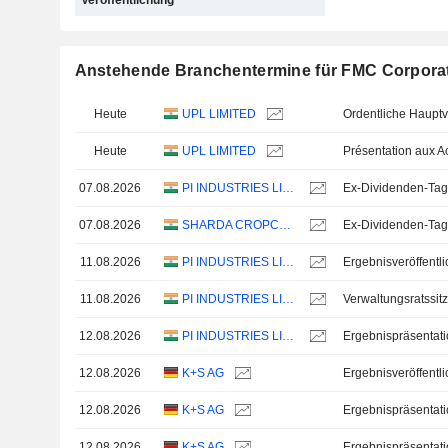
Veröffentlichung
Anstehende Branchentermine für FMC Corpora
Heute
UPL LIMITED
Ordentliche Haup
Heute
UPL LIMITED
07.08.2026
PI INDUSTRIES LIMITED
Ex-Dividenden-Tag
07.08.2026
SHARDA CROPCHEM LIMITED
Ex-Dividenden-Tag
11.08.2026
PI INDUSTRIES LIMITED
11.08.2026
PI INDUSTRIES LIMITED
Verwaltungsratssit
12.08.2026
PI INDUSTRIES LIMITED
Ergebnispräsentat
12.08.2026
K+S AG
12.08.2026
K+S AG
Ergebnispräsentat
12.08.2026
K+S AG
Ergebnispräsentat