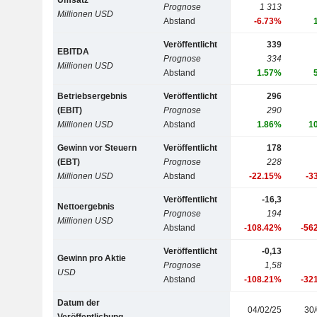
Umsatz
Prognose
1 313
Millionen USD
Abstand
-6.73%
Veröffentlicht
339
EBITDA
Prognose
334
Millionen USD
Abstand
1.57%
Betriebsergebnis
Veröffentlicht
296
(EBIT)
Prognose
290
Millionen USD
Abstand
1.86%
1
Gewinn vor Steuern
Veröffentlicht
178
(EBT)
Prognose
228
Millionen USD
Abstand
-22.15%
-3
Veröffentlicht
-16,3
Nettoergebnis
Prognose
194
Millionen USD
Abstand
-108.42%
-56
Veröffentlicht
-0,13
Gewinn pro Aktie
Prognose
1,58
USD
Abstand
-108.21%
-32
Datum der
04/02/25
30/