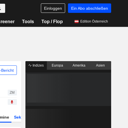
Einloggen
Ein Abo abschließen
reener
Tools
Top / Flop
Edition Österreich
Indizes
Europa
Amerika
Asien
Bericht
ZM
rmine
Sektor
Derivate
ETFs