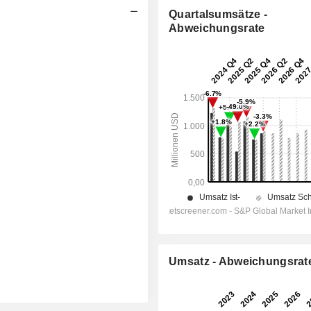
Quartalsumsätze -
Abweichungsrate
Umsatz - Abweichungsrat