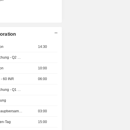
oration
ion
14:30
Ergebnisveröffentlichung - Q2 2026
ion
10:00
 - 60 INR
06:00
Ergebnisveröffentlichung - Q1 2027
zung
Außerordentliche Hauptversammlung
03:00
ren-Tag
15:00