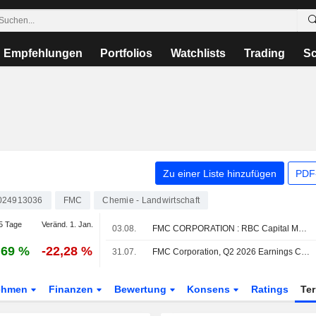
Empfehlungen
Portfolios
Watchlists
Trading
Sc
Zu einer Liste hinzufügen
PDF-
024913036
FMC
Chemie - Landwirtschaft
5 Tage
Veränd. 1. Jan.
03.08.
FMC CORPORATION : RBC Capital Markets bekräftigt seine neutrale Bewertung
,69 %
-22,28 %
31.07.
FMC Corporation, Q2 2026 Earnings Call, Jul 30, 2026
ehmen
Finanzen
Bewertung
Konsens
Ratings
Te