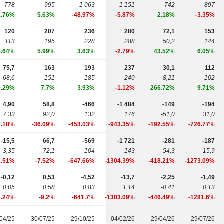
778
995
1 063
1 151
742
897
1.76%
5.63%
-48.97%
-5.87%
2.18%
-3.35%
120
207
236
280
72,1
153
113
195
228
288
50,2
144
5.64%
5.99%
3.63%
-2.79%
43.52%
6.05%
75,7
163
193
237
30,1
112
68,6
151
185
240
8,21
102
0.29%
7.7%
3.93%
-1.12%
266.72%
9.71%
4,90
58,8
-466
-1 484
-149
-194
7,33
92,0
132
176
-51,0
31,0
3.18%
-36.09%
-453.03%
-943.35%
-192.55%
-726.77%
-15,5
66,7
-569
-1 721
-281
-187
3,35
72,1
104
143
-54,3
15,9
2.51%
-7.52%
-647.66%
-1304.39%
-418.21%
-1273.09%
-0,12
0,53
-4,52
-13,7
-2,25
-1,49
0,05
0,58
0,83
1,14
-0,41
0,13
1.24%
-9.2%
-641.7%
-1303.09%
-446.49%
-1281.6%
04/25
30/07/25
29/10/25
04/02/26
29/04/26
29/07/26