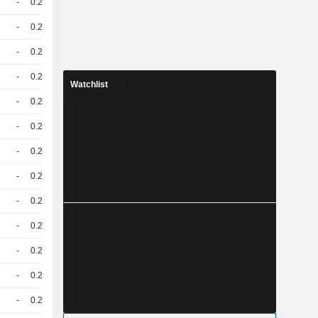
-
0.25
218,57
EUR
-
0.25
269,17
EUR
-
0.25
290,07
EUR
-
0.25
343,69
EUR
Watchlist
-
0.25
197,36
EUR
-
0.25
248,15
EUR
-
0.25
319,10
EUR
-
0.25
201,60
EUR
-
0.25
235,49
EUR
-
0.25
252,36
EUR
-
0.25
323,23
EUR
-
0.25
180,37
EUR
-
0.25
214,33
EUR