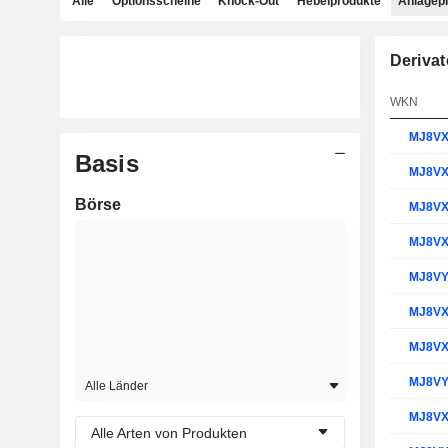
Alle
Optionsscheine
Knock-Out
Hebelprodukte
Anlagep
Derivat
WKN
MJ8V
Basis
MJ8V
Börse
MJ8V
MJ8V
MJ8V
MJ8V
MJ8V
MJ8V
Alle Länder
MJ8V
Alle Arten von Produkten