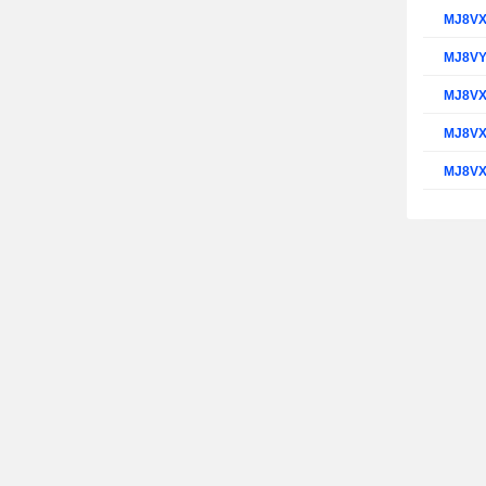
MJ8V
MJ8V
MJ8V
MJ8V
MJ8V