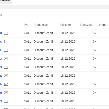
rodukte
e
Typ
Produkttyp
Fälligkeit
Elastizität
Hebel
CALL
Discount-Zertifikate
18.12.2026
0x
X8
CALL
Discount-Zertifikate
18.12.2026
0x
XG
CALL
Discount-Zertifikate
18.12.2026
0x
XL
CALL
Discount-Zertifikate
18.12.2026
0x
XZ
CALL
Discount-Zertifikate
18.12.2026
0x
Y3
CALL
Discount-Zertifikate
18.12.2026
X5
CALL
Discount-Zertifikate
18.12.2026
0x
XN
CALL
Discount-Zertifikate
18.12.2026
0x
Y0
CALL
Discount-Zertifikate
18.12.2026
X3