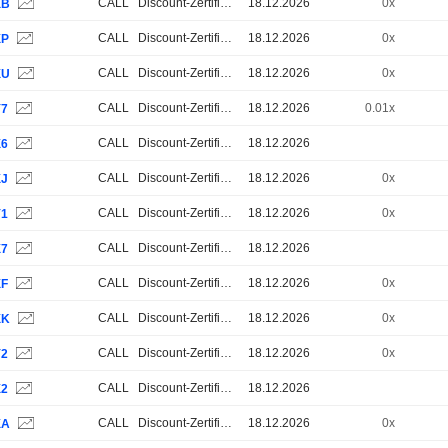
CALL
Discount-Zertifikate
18.12.2026
0x
XB
CALL
Discount-Zertifikate
18.12.2026
0x
XP
CALL
Discount-Zertifikate
18.12.2026
0x
XU
CALL
Discount-Zertifikate
18.12.2026
0.01x
Y7
CALL
Discount-Zertifikate
18.12.2026
X6
CALL
Discount-Zertifikate
18.12.2026
0x
XJ
CALL
Discount-Zertifikate
18.12.2026
0x
Y1
CALL
Discount-Zertifikate
18.12.2026
X7
CALL
Discount-Zertifikate
18.12.2026
0x
XF
CALL
Discount-Zertifikate
18.12.2026
0x
XK
CALL
Discount-Zertifikate
18.12.2026
0x
Y2
CALL
Discount-Zertifikate
18.12.2026
X2
CALL
Discount-Zertifikate
18.12.2026
0x
XA