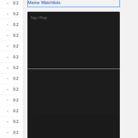
Meine Watchlists
-
0.25
285,91
EUR
-
0.25
306,69
EUR
Top / Flop
-
0.25
339,61
EUR
-
0.25
210,09
EUR
-
0.25
243,92
EUR
-
0.25
260,77
EUR
-
0.25
331,43
EUR
-
0.25
227,03
EUR
-
0.25
277,55
EUR
-
0.25
298,41
EUR
-
0.25
176,13
EUR
-
0.25
231,28
EUR
-
0.25
281,73
EUR