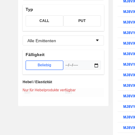
MJ8V
Typ
MJ8V
CALL
PUT
MJ8V
MJ8V
Alle Emittenten
MJ8V
MJ8V
Fälligkeit
MJ8V
Beliebig
MJ8V
Hebel / Elastizität
MJ8V
Nur für Hebelprodukte verfügbar
MJ8V
MJ8V
MJ8V
MJ8V