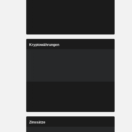
Kryptowährungen
Zinssätze