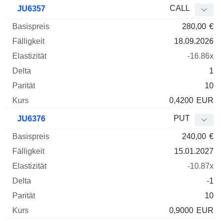
Basispreis
Fälligkeit
Elastizität
Delta
CALL
JU6357
WKN
Typ
Parität
280,00
€
18.09.2026
-16.86x
1
10
0,4200
EUR
PUT
JU6376
240,00
€
15.01.2027
-10.87x
-1
10
0,9000
EUR