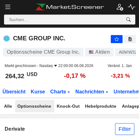
CME GROUP INC.
264,32
$
-0,17 %
CME GROUP INC.
Optionsscheine CME Group Inc.
Aktien
A0MW32
Markt geschlossen -
Nasdaq
22:00:00 06.08.2026
Veränd. 1. Jan.
USD
-0,17 %
264,32
-3,21 %
Übersicht
Kurse
Charts
Nachrichten
Unterneh
Alle
Optionsscheine
Knock-Out
Hebelprodukte
Anlagep
Filter
Derivate