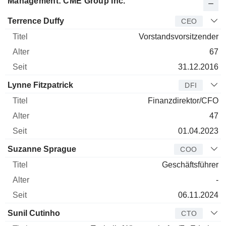
Management: CME Group Inc.
Manager
Titel
Alter
Seit
Terrence Duffy
CEO
Vorstandsvorsitzender
67
31.12.2016
Lynne Fitzpatrick
DFI
Finanzdirektor/CFO
47
01.04.2023
Suzanne Sprague
COO
Geschäftsführer
-
06.11.2024
Sunil Cutinho
CTO