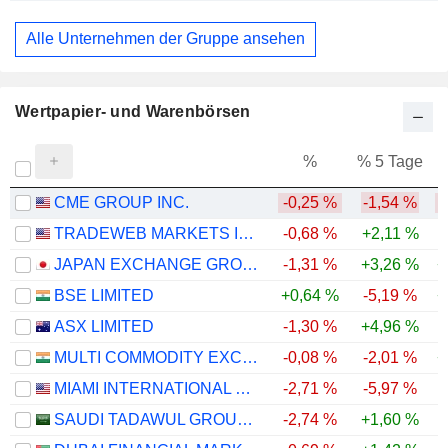
Investment Banks/Brokers
Alle Unternehmen der Gruppe ansehen
Wertpapier- und Warenbörsen
%
% 5 Tage
%
CME GROUP INC.
-0,25 %
-1,54 %
TRADEWEB MARKETS INC.
-0,68 %
+2,11 %
-
JAPAN EXCHANGE GROUP, INC.
-1,31 %
+3,26 %
+
BSE LIMITED
+0,64 %
-5,19 %
+
ASX LIMITED
-1,30 %
+4,96 %
-
MULTI COMMODITY EXCHANGE OF INDIA LIMITED
-0,08 %
-2,01 %
+
MIAMI INTERNATIONAL HOLDINGS, INC.
-2,71 %
-5,97 %
SAUDI TADAWUL GROUP HOLDING COMPANY
-2,74 %
+1,60 %
-