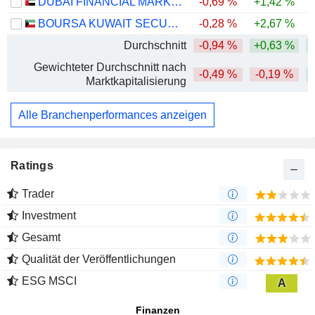
DUBAI FINANCIAL MARKET
-0,69 %
+1,42 %
-
BOURSA KUWAIT SECURITIES COMPANY K.P.S.C.
-0,28 %
+2,67 %
-
Durchschnitt
-0,94 %
+0,63 %
Gewichteter Durchschnitt nach
-0,49 %
-0,19 %
Marktkapitalisierung
Alle Branchenperformances anzeigen
Ratings
Trader
Investment
Gesamt
Qualität der Veröffentlichungen
ESG MSCI
A