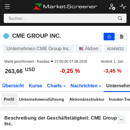
CME GROUP INC.
263,66
$
-0,25 %
CME GROUP INC.
Unternehmen CME Group Inc.
Aktien
A0MW32
Markt geschlossen -
Nasdaq
22:00:00 07.08.2026
Veränd. 1. Jan.
USD
-0,25 %
263,66
-3,45 %
Übersicht
Kurse
Charts
Nachrichten
Unterneh
Profil
Unternehmensführung
Aktionärsstruktur
Insider-Tr
Beschreibung der Geschäftstätigkeit: CME Group
Inc.