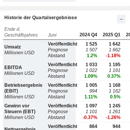
Historie der Quartalsergebnisse
Ende d.
2024 Q4
2025 Q1
2
Geschäftsjahres
Juni
Veröffentlicht
1 525
1 642
Umsatz
Prognose
1 507
1 662
Millionen USD
Abstand
1.2%
-1.18%
Veröffentlicht
1 033
1 195
EBITDA
Prognose
1 022
1 191
Millionen USD
Abstand
1.09%
0.37%
Betriebsergebnis
Veröffentlicht
1 005
1 168
(EBIT)
Prognose
994
1 162
Millionen USD
Abstand
1.11%
0.5%
Gewinn vor
Veröffentlicht
1 097
1 245
Steuern (EBT)
Prognose
1 101
1 261
Millionen USD
Abstand
-0.37%
-1.26%
Veröffentlicht
864
944
Nettoergebnis