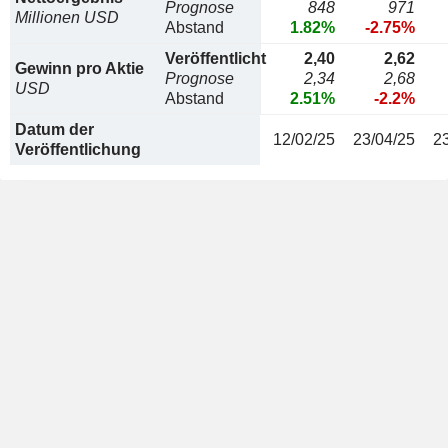
Prognose
848
971
Millionen USD
Abstand
1.82%
-2.75%
Veröffentlicht
2,40
2,62
Gewinn pro Aktie
Prognose
2,34
2,68
USD
Abstand
2.51%
-2.2%
Datum der
12/02/25
23/04/25
2
Veröffentlichung