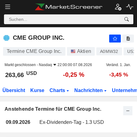
CME GROUP INC.
CME GROUP INC.
Termine CME Group Inc.
Aktien
A0MW32
US1
Markt geschlossen -
Nasdaq
22:00:00 07.08.2026
Veränd. 1. Jan.
USD
-0,25 %
263,66
-3,45 %
Übersicht
Kurse
Charts
Nachrichten
Unterneh
Anstehende Termine für CME Group Inc.
09.09.2026
Ex-Dividenden-Tag - 1.3 USD