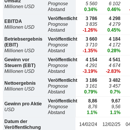
Umsatz
Prognose
5 560
6 102
Millionen USD
Abstand
0.34%
0.46%
Veröffentlicht
3 786
4 298
EBITDA
Prognose
3 835
4 279
Millionen USD
Abstand
-1.26%
0.45%
Betriebsergebnis
Veröffentlicht
3 660
4 184
(EBIT)
Prognose
3 710
4 172
Millionen USD
Abstand
-1.35%
0.28%
Gewinn vor
Veröffentlicht
4 154
4 541
Steuern (EBT)
Prognose
4 291
4 674
Millionen USD
Abstand
-3.19%
-2.83%
Veröffentlicht
3 186
3 482
Nettoergebnis
Prognose
3 161
3 457
Millionen USD
Abstand
0.79%
0.7%
Veröffentlicht
8,86
9,67
Gewinn pro Aktie
Prognose
8,76
9,56
USD
Abstand
1.1%
1.1%
Datum der
14/02/24
12/02/25
0
Veröffentlichung