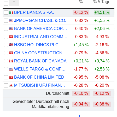
%
% 5 Tage
%
BPER BANCA S.P.A.
-0,12 %
+4,51 %
+
JPMORGAN CHASE & CO.
-0,82 %
+1,55 %
+
BANK OF AMERICA CORPORATION
-0,40 %
+2,06 %
+
INDUSTRIAL AND COMMERCIAL BANK OF CHINA LIMITED
-0,83 %
-4,93 %
+
HSBC HOLDINGS PLC
+1,45 %
-2,16 %
+
CHINA CONSTRUCTION BANK CORPORATION
-0,79 %
-4,56 %
ROYAL BANK OF CANADA
+0,21 %
+0,74 %
+
WELLS FARGO & COMPANY
-1,77 %
+2,53 %
+
BANK OF CHINA LIMITED
-0,95 %
-5,08 %
+
MITSUBISHI UFJ FINANCIAL GROUP, INC.
-0,28 %
-0,20 %
+
Durchschnitt
-0,10 %
-0,12 %
+
Gewichteter Durchschnitt nach
-0,04 %
-0,38 %
+
Marktkapitalisierung