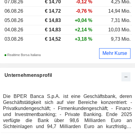
07.08.26
€
14,70
-0,12 %
4,25 Mio.
06.08.26
€ 14,72
-0,76 %
14,94 Mio.
05.08.26
€ 14,83
+0,04 %
7,31 Mio.
04.08.26
€ 14,83
+2,14 %
10,03 Mio.
03.08.26
€ 14,52
+3,18 %
9,73 Mio.
Mehr Kurse
Realtime Borsa Italiana
Unternehmensprofil
Die BPER Banca S.p.A. ist eine Geschäftsbank, deren
Geschäftstätigkeit sich auf vier Bereiche konzentriert: -
Privatkundengeschäft; - Firmenkundengeschäft; - Finanz-
und Investmentbanking; - Private Banking. Ende 2025
verfügte die Bank über 98,6 Milliarden Euro an
Sichteinlagen und 94,7 Milliarden Euro an kurzfristigen
Krediten.