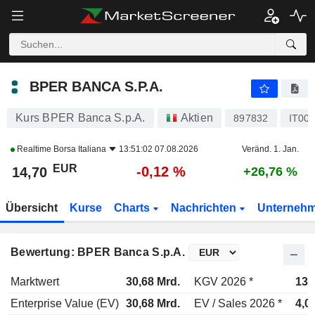
BPER BANCA S.P.A.
14,70
€
-0,12 %
BPER BANCA S.P.A.
Kurs BPER Banca S.p.A.
Aktien
897832
IT00
Realtime
Borsa Italiana
13:51:02 07.08.2026
Veränd. 1. Jan.
EUR
-0,12 %
14,70
+26,76 %
Übersicht
Kurse
Charts
Nachrichten
Unterneh
Bewertung: BPER Banca S.p.A.
Marktwert
30,68 Mrd.
KGV 2026 *
13,
Enterprise Value (EV)
30,68 Mrd.
EV / Sales 2026 *
4,0