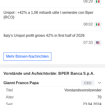
08:29
Unipol : +42% a 1,06 miliardi utile I semestre con Bper
(RCO)
08:02
Italy's Unipol profit grows 42% in first half of 2026
07:33
Mehr Börsen-Nachrichten
Vorstände und Aufsichtsräte: BPER Banca S.p.A.
Manager
Titel
Alter
Seit
Gianni Franco Papa
CEO
Vorstandsvorsitzender
70
23.04.2024