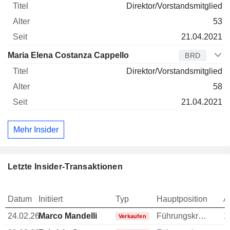
Direktor/Vorstandsmitglied
53
21.04.2021
Maria Elena Costanza Cappello
BRD
Direktor/Vorstandsmitglied
58
21.04.2021
Mehr Insider
Letzte Insider-Transaktionen
Datum
Initiiert
Typ
Hauptposition
A
24.02.26
Marco Mandelli
Führungskraft / leitender Angestellter
1
Verkaufen