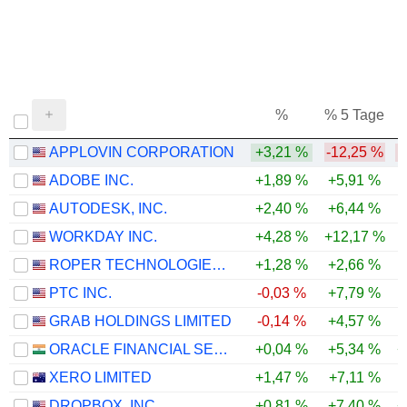
%
% 5 Tage
%
APPLOVIN CORPORATION
+3,21 %
-12,25 %
-
ADOBE INC.
+1,89 %
+5,91 %
-
AUTODESK, INC.
+2,40 %
+6,44 %
-
WORKDAY INC.
+4,28 %
+12,17 %
-
ROPER TECHNOLOGIES, INC.
+1,28 %
+2,66 %
-
PTC INC.
-0,03 %
+7,79 %
-
GRAB HOLDINGS LIMITED
-0,14 %
+4,57 %
-
ORACLE FINANCIAL SERVICES SOFTWARE LIMITED
+0,04 %
+5,34 %
+
XERO LIMITED
+1,47 %
+7,11 %
-
DROPBOX, INC.
+0,81 %
+7,40 %
+