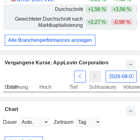
Durchschnitt
+1,56 %
+3,56 %
-
Gewichteter Durchschnitt nach
+2,27 %
-0,98 %
-
Marktkapitalisierung
Alle Branchenperformances anzeigen
Vergangene Kurse: AppLovin Corporation
Datum
Eröffnung
Hoch
Tief
Schlusskurs
Volume
Chart
Dauer
Zeitraum