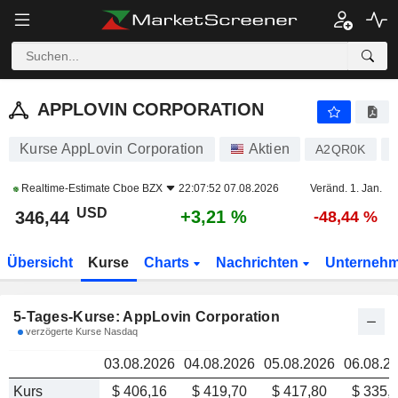
APPLOVIN CORPORATION
346,44
APPLOVIN CORPORATION
Kurse AppLovin Corporation
Aktien
A2QR0K
Realtime-Estimate
Cboe BZX
22:07:52 07.08.2026
Veränd. 1. Jan.
USD
+3,21 %
346,44
-48,44 %
Übersicht
Kurse
Charts
Nachrichten
Unterneh
5-Tages-Kurse: AppLovin Corporation
verzögerte Kurse Nasdaq
03.08.2026
04.08.2026
05.08.2026
06.08.2
Kurs
$ 406,16
$ 419,70
$ 417,80
$ 335,