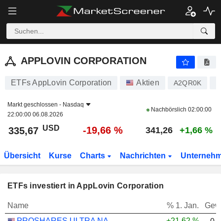
APPLOVIN CORPORATION
335,67
$
-19,66 %
APPLOVIN CORPORATION
ETFs AppLovin Corporation
Aktien
A2QR0K
U
Markt geschlossen -
Nasdaq
Nachbörslich
02:00:00
22:00:00 06.08.2026
USD
-19,66 %
335,67
341,26
+1,66 %
Übersicht
Kurse
Charts
Nachrichten
Unterneh
ETFs investiert in AppLovin Corporation
Name
% 1. Jan.
Gew
PROSHARES ULTRA NASDAQ CLOUD COMPUTING - USD
+21,62 %