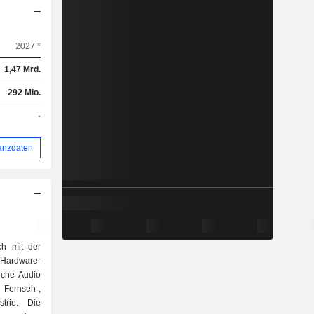
2027 *
1,47 Mrd.
292 Mio.
-
anzdaten
ch mit der
 Hardware-
iche Audio
 Fernseh-,
strie. Die