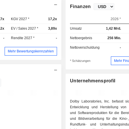
Finanzen
,7x
KGV 2027 *
17,2x
2026 *
02x
EV / Sales 2027 *
3,89x
Umsatz
1,42 Mrd.
-
Rendite 2027 *
-
Nettoergebnis
256 Mio.
Nettoverschuldung
-
Mehr Bewertungskennzahlen
Mehr Fin
* Schätzungen
Unternehmensprofil
Dolby Laboratories, Inc. befasst si
Entwicklung und Herstellung von
und Softwareprodukten für die Bere
und Bildverarbeitung für die Kino-,
Rundfunk- und Unterhaltungsindu