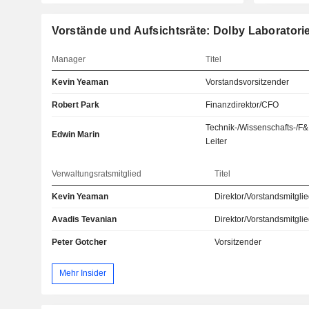
Vorstände und Aufsichtsräte: Dolby Laboratorie
Manager
Titel
Kevin Yeaman
Vorstandsvorsitzender
Robert Park
Finanzdirektor/CFO
Technik-/Wissenschafts-/F&
Edwin Marin
Leiter
Verwaltungsratsmitglied
Titel
Kevin Yeaman
Direktor/Vorstandsmitgli
Avadis Tevanian
Direktor/Vorstandsmitgli
Peter Gotcher
Vorsitzender
Mehr Insider