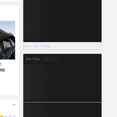
Mehr Top / Flop
Top / Flop
:
cht
r