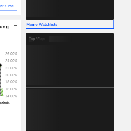
hr Kurse
Meine Watchlists
nung
Top / Flop