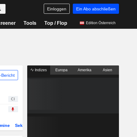
Einloggen
Ein Abo abschließen
reener
Tools
Top / Flop
Edition Österreich
Indizes
Europa
Amerika
Asien
Bericht
CI
rmine
Sektor
Derivate
ETFs