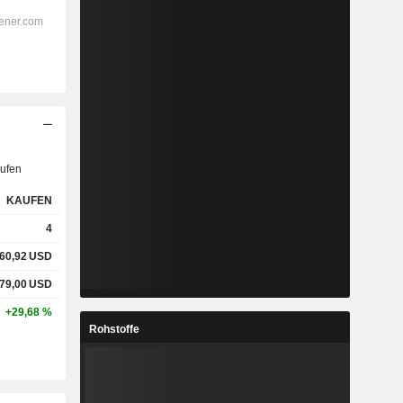
ufen
KAUFEN
4
60,92
USD
79,00
USD
+29,68 %
Rohstoffe