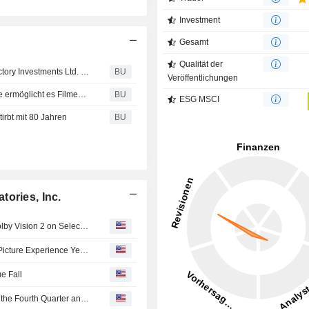
Investment
Gesamt
Qualität der
Dolby Laboratories : kündigt Zusammenarbeit mit Top Victory Investments Ltd. zur Markteinführung von AC-4 an
BU
Veröffentlichungen
Dolby Laboratories, Inc. : Neue Dolby Vision-Technologie ermöglicht es Filmemachern und TV-Herstellern Bilder mit lebensechtem Kontrastumfang, erweiterter Helligkeit und ebensolchen Farben zu liefern
BU
ESG MSCI
tirbt mit 80 Jahren
BU
ories, Inc.
Dolby Laboratories Inc. and Hisense Co., Ltd. Launch Dolby Vision 2 on Select Hisense Tvs
Dolby Vision 2 Arrives, Bringing Dolby's Most Advanced Picture Experience Yet to Hisense TVs
e Fall
Dolby Laboratories, Inc. Provides Earnings Guidance for the Fourth Quarter and Full Year of Fiscal 2026