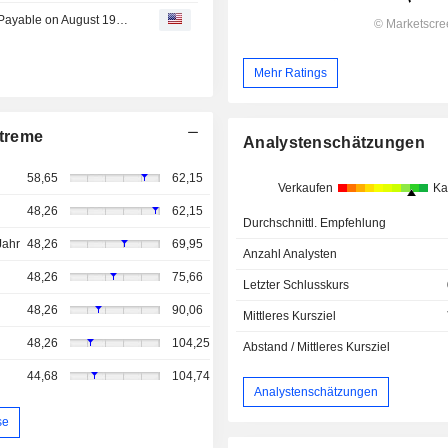
Dolby Laboratories, Inc. Announces Quarterly Dividend, Payable on August 19, 2026
Mehr Ratings
treme
Analystenschätzungen
58,65
62,15
Verkaufen
Ka
48,26
62,15
Durchschnittl. Empfehlung
Jahr
48,26
69,95
Anzahl Analysten
48,26
75,66
Letzter Schlusskurs
48,26
90,06
Mittleres Kursziel
48,26
104,25
Abstand / Mittleres Kursziel
44,68
104,74
Analystenschätzungen
se