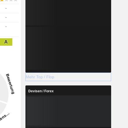
-
-
-
A
Mehr Top / Flop
Devisen / Forex