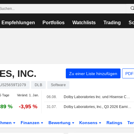
Empfehlungen
Portfolios
Watchlists
Trading
Sc
S, INC.
Zu einer Liste hinzufügen
PDF-
US25659T1079
DLB
Software
5 Tage
Veränd. 1. Jan.
06.08.
Dolby Laboratories Inc. und Hisense Co., Ltd. bringen Dolby Vision 2 auf ausgewählte Hisense-TVs
,89 %
-3,95 %
31.07.
Dolby Laboratories, Inc., Q3 2026 Earnings Call, Jul 30, 2026
ehmen
Finanzen
Bewertung
Konsens
Ratings
Te