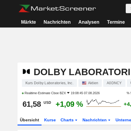
Märkte
Nachrichten
Analysen
Termine
DOLBY LABORATORIE
Kurs Dolby Laboratories, Inc.
Aktien
A0DNCY
Realtime-Estimate
Cboe BZX
19:08:45 07.08.2026
% 
61,58
+1,09 %
USD
+4
Übersicht
Kurse
Charts
Nachrichten
Untern