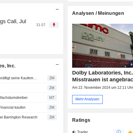
Analysen / Meinungen
s Call, Jul
31.07.
s, Inc.
Dolby Laboratories, Inc.
DOLBY LABORATORIES, INC. : Barrington Research bekräftigt seine Kaufempfehlung
ZM
Misstrauen ist angebra
Am 22. November 2024 um 12:11 Uh
ZM
 Wachstumstreiber
MT
Mehr Analysen
inancial kaufen
ZM
i Barrington Research
ZM
Ratings
Trader