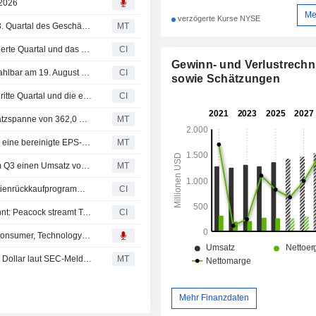
 2026
und Home Entertainment an.
Me
verzögerte Kurse NYSE
Dolby Laboratories: Bereinigter Gewinn und Umsatz im 3. Quartal des Geschäftsjahres sinken
MT
Dolby Laboratories, Inc. gibt Ergebnisprognose für das vierte Quartal und das Gesamtjahr des Geschäftsjahres 2026 ab
CI
Gewinn- und Verlustrech
Dolby Laboratories, Inc. kündigt Quartalsdividende an, zahlbar am 19. August 2026
CI
sowie Schätzungen
Dolby Laboratories, Inc. meldet Ergebniszahlen für das dritte Quartal und die ersten neun Monate bis zum 26. Juni 2026
CI
(DLB) Dolby Laboratories, Inc. erwartet für Q4 eine Umsatzspanne von 362,0 Mio. USD bis 392,0 Mio. USD
MT
(DLB) Dolby Laboratories, Inc. erwartet für das 4. Quartal eine bereinigte EPS-Spanne von 1,13 bis 1,28 USD
MT
Ergebnis-Flash (DLB): Dolby Laboratories, Inc. meldet im Q3 einen Umsatz von 305,0 Mio. USD, gegenüber einer FactSet-Schätzung von 312,0 Mio. USD
MT
Dolby Laboratories, Inc. kündigt eine Ausweitung des Aktienrückkaufprogramms an.
CI
Dolby Laboratories, Inc. und NBCUniversal geben bekannt: Peacock streamt Telemundos spanischsprachige Berichterstattung zur FIFA Fussball-Weltmeisterschaft 2026 in Dolby Vision und Dolby Atmos mit Dolby AC-4
CI
Dolby Laboratories, Inc. Presents at 2026 Baird Global Consumer, Technology & Services Conference, Jun-04-2026 09:40 AM
Dolby Laboratories: Insider-Verkauf im Wert von 426.420 Dollar laut SEC-Meldung
MT
Mehr Finanzdaten