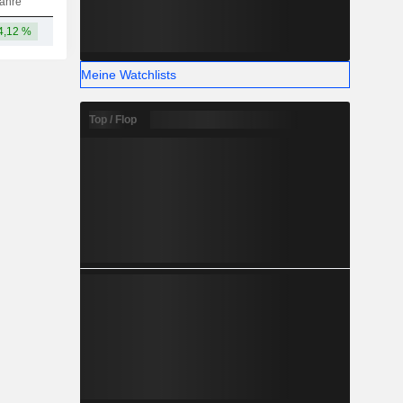
ahre
4,12 %
2 961 Mrd.
Meine Watchlists
Top / Flop