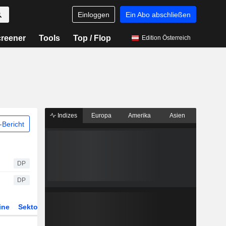
Einloggen
Ein Abo abschließen
reener
Tools
Top / Flop
Edition Österreich
Indizes
Europa
Amerika
Asien
Bericht
DP
DP
ine
Sektor
Derivate
ETFs