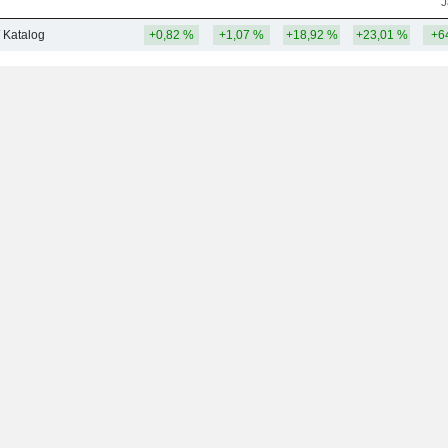
J
/ Katalog
+0,82 %
+1,07 %
+18,92 %
+23,01 %
+6