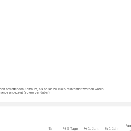
den betreffenden Zeitraum, als ob sie zu 100% reinvestiert worden wären.
mance angezeigt (sofern verfügbar)
Ver
%
% 5 Tage
% 1. Jan.
% 1 Jahr