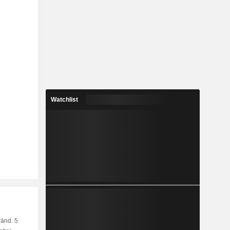
Watchlist
änd. 5
Kap.
KF
MF
LF