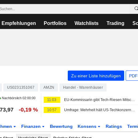
Empfehlungen
Portfolios
Watchlists
Trading
Sc
Zu einer Liste hinzufügen
PDF-
US0231351067
AMZN
Handel - Warenhäuser
Nachbörslich
02:00:00
11:03
EU-Kommissarin gibt Tech-Riesen Mitschuld an Migrationskrise in Ceuta
73,97
-0,19 %
10:57
Umfrage: Mehrheit hält US-Techkonzerne für zu einflussreich
ehmen
Finanzen
Bewertung
Konsens
Ratings
Term