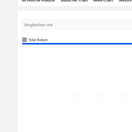
Technische Analyse
Statischer Chart
News-Chart
Sektore
Total Return