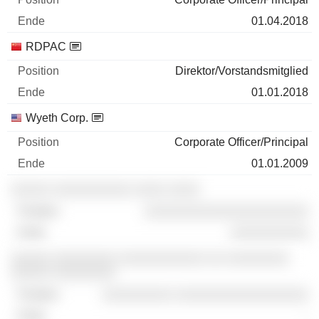
01.04.2018
RDPAC
Direktor/Vorstandsmitglied
01.01.2018
Wyeth Corp.
Corporate Officer/Principal
01.01.2009
░░░░░ ░░░░░░░░░░ ░░░░ ░░░░
░░░░░░░░░░░░░░░░░░░░░
░░░░░░░░░░
░░░░░ ░░░░░░░░ ░░░░░░░░░░░ ░░ ░░░░░░░░
░░░░░ ░░░░░░░░
░░░░░░░░░ ░░░░░░░░░░░░░░░░░
-